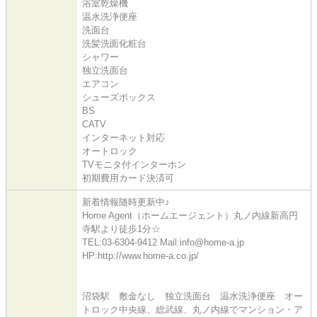
浴室乾燥機
温水洗浄便座
洗面台
洗髪洗面化粧台
シャワー
独立洗面台
エアコン
シューズボックス
BS
CATV
インターネット対応
オートロック
TVモニタ付インターホン
初期費用カード決済可
新着情報随時更新中♪
Home Agent（ホームエージェント）丸ノ内線新高円
寺駅より徒歩1分☆
TEL:03-6304-9412 Mail:info@home-a.jp
HP:http://www.home-a.co.jp/
沼袋駅 敷金なし 独立洗面台 温水洗浄便座 オー
トロック中央線、総武線、丸ノ内線でマンション・ア