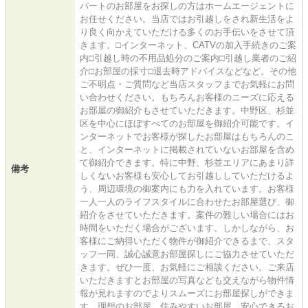
パートのお部屋をお探しの方はホームエージェントに
お任せください。当店ではお引越しをされ新生活をよ
り良く向かえていただける多くのお手伝いをさせて頂
きます。□インターネット、CATVの加入手続きのご案
内□引越し時の不用品処分のご案内□引越し業者のご紹
介□お部屋の採寸□退去時アドバイスなどなど。その他
ご不明点・ご質問など当店スタッフまでお気軽にお問
い合わせください。もちろんお客様のニーズに応える
お部屋の御紹介もさせていただきます。中野区、杉並
区を中心にほぼすべてのお部屋を御紹介可能です。イ
ンターネットでお客様が探したお部屋はもちろんのこ
と、インターネットに掲載されていないお部屋を含め
て御紹介できます。特に中野、杉並エリアにあまり詳
備考
しくないお客様も安心してお引越ししていただけるよ
う、周辺環境の御案内にも力を入れています。お客様
一人一人のライフスタイルに合わせたお部屋選び、御
紹介をさせていただきます。案件の難しい場合にはお
時間をいただく場合がございます。しかしながら、お
客様にご納得いただく物件が御紹介できるまで、スタ
ッフ一同、誠心誠意お部屋探しにご協力させていただ
きます。ぜひ一度、お気軽にご相談ください。ご来店
いただきますとお部屋の写真なども交えながら物件情
報が見れますのでよりスムーズにお部屋探しができま
す。理想のお部屋、住みやすいお部屋、安心できるお