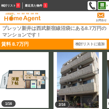
0
1
検討リスト
最近見た物件
お問合せ
プレッソ新井は西武新宿線沼袋にある8.7万円の
マンションです！
賃料
8.7
万円
検討リストに追加
1/16
2/16