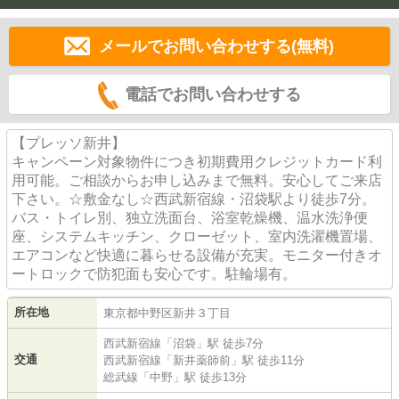
メールでお問い合わせする(無料)
電話でお問い合わせする
【プレッソ新井】
キャンペーン対象物件につき初期費用クレジットカード利
用可能。ご相談からお申し込みまで無料。安心してご来店
下さい。☆敷金なし☆西武新宿線・沼袋駅より徒歩7分。
バス・トイレ別、独立洗面台、浴室乾燥機、温水洗浄便
座、システムキッチン、クローゼット、室内洗濯機置場、
エアコンなど快適に暮らせる設備が充実。モニター付きオ
ートロックで防犯面も安心です。駐輪場有。
所在地
東京都
中野区
新井
３丁目
西武新宿線
「
沼袋
」駅 徒歩7分
交通
西武新宿線
「
新井薬師前
」駅 徒歩11分
総武線
「
中野
」駅 徒歩13分