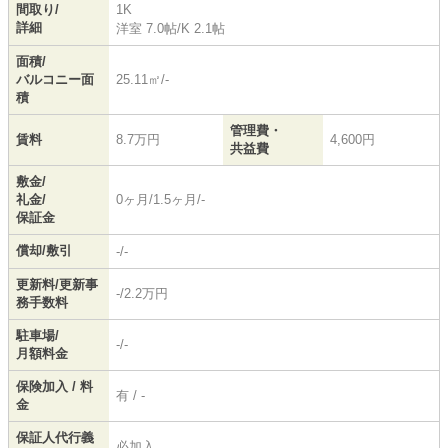
間取り/
1K
詳細
洋室 7.0帖
/
K 2.1帖
面積/
バルコニー面
25.11㎡/-
積
管理費・
賃料
8.7万円
4,600円
共益費
敷金/
礼金/
0ヶ月/1.5ヶ月/-
保証金
償却/敷引
-/-
更新料/更新事
-/2.2万円
務手数料
駐車場/
-/-
月額料金
保険加入 / 料
有 / -
金
保証人代行義
必加入