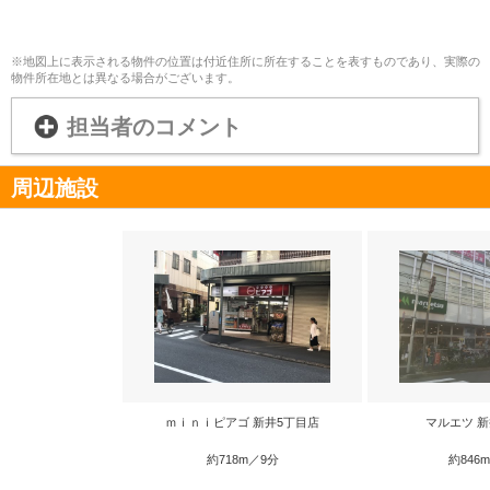
※地図上に表示される物件の位置は付近住所に所在することを表すものであり、実際の
物件所在地とは異なる場合がございます。
担当者のコメント
周辺施設
ｍｉｎｉピアゴ 新井5丁目店
マルエツ 
約718m／9分
約846