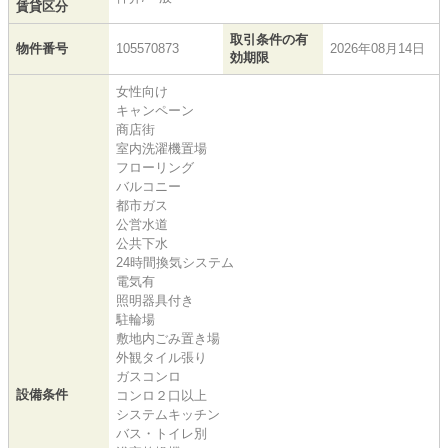
賃貸区分
取引条件の有
物件番号
105570873
2026年08月14日
効期限
女性向け
キャンペーン
商店街
室内洗濯機置場
フローリング
バルコニー
都市ガス
公営水道
公共下水
24時間換気システム
電気有
照明器具付き
駐輪場
敷地内ごみ置き場
外観タイル張り
ガスコンロ
設備条件
コンロ２口以上
システムキッチン
バス・トイレ別