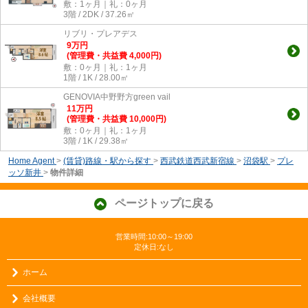
敷：1ヶ月｜礼：0ヶ月
3階 / 2DK / 37.26㎡
リブリ・プレアデス
9
万
円
(管理費・共益費 4,000円)
敷：0ヶ月｜礼：1ヶ月
1階 / 1K / 28.00㎡
GENOVIA中野野方green vail
11
万
円
(管理費・共益費 10,000円)
敷：0ヶ月｜礼：1ヶ月
3階 / 1K / 29.38㎡
Home Agent
>
(賃貸)路線・駅から探す
>
西武鉄道西武新宿線
>
沼袋駅
>
プレ
ッソ新井
>
物件詳細
ページトップに戻る
営業時間:10:00～19:00
定休日:なし
ホーム
会社概要