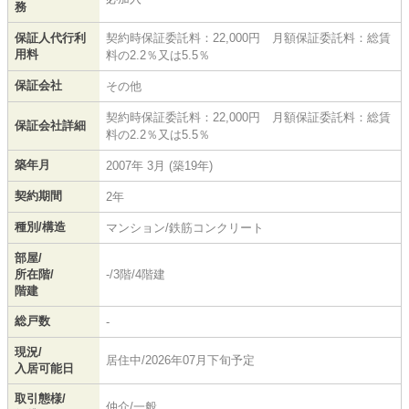
務
保証人代行利
契約時保証委託料：22,000円 月額保証委託料：総賃
用料
料の2.2％又は5.5％
保証会社
その他
契約時保証委託料：22,000円 月額保証委託料：総賃
保証会社詳細
料の2.2％又は5.5％
築年月
2007年 3月 (築19年)
契約期間
2年
種別/構造
マンション/鉄筋コンクリート
部屋/
所在階/
-/3階/4階建
階建
総戸数
-
現況/
居住中/2026年07月下旬予定
入居可能日
取引態様/
仲介/一般