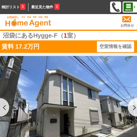
0
0
検討リスト
最近見た物件
お問合せ
沼袋にあるHygge-F（
1
室）
賃料
17.2万円
空室情報を確認