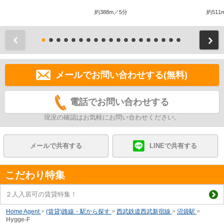
約388m／5分
約511
前
メールでお問い合わせする(無料)
電話でお問い合わせする
現況の確認はお気軽にお問い合わせください。
メールで共有する
LINEで共有する
こだわり特集
２人入居可の賃貸特集！
Home Agent
>
(賃貸)路線・駅から探す
>
西武鉄道西武新宿線
>
沼袋駅
>
Hygge-F