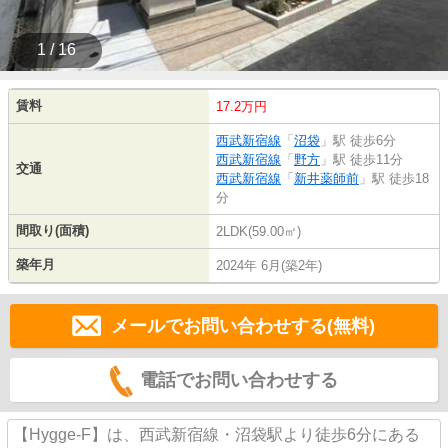
1 / 16
賃料
17.2万円
西武新宿線
「
沼袋
」駅 徒歩6分
西武新宿線
「
野方
」駅 徒歩11分
交通
西武新宿線
「
新井薬師前
」駅 徒歩18
分
間取り(面積)
2LDK(59.00㎡)
築年月
2024年 6月(築2年)
メールでお問い合わせする(無料)
電話でお問い合わせする
【Hygge-F】は、西武新宿線・沼袋駅より徒歩6分にある