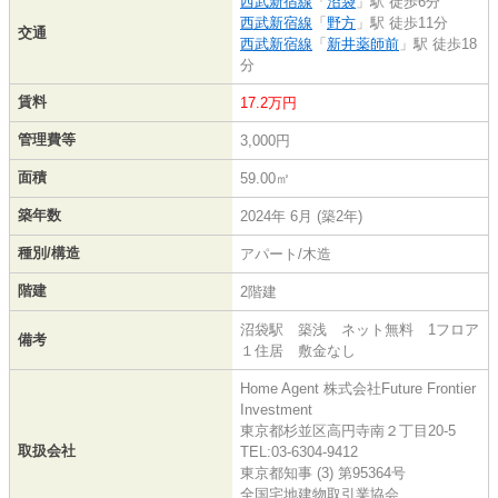
西武新宿線
「
沼袋
」駅 徒歩6分
西武新宿線
「
野方
」駅 徒歩11分
交通
西武新宿線
「
新井薬師前
」駅 徒歩18
分
賃料
17.2万円
管理費等
3,000円
面積
59.00㎡
築年数
2024年 6月 (築2年)
種別/構造
アパート/木造
階建
2階建
沼袋駅 築浅 ネット無料 1フロア
備考
１住居 敷金なし
Home Agent 株式会社Future Frontier
Investment
東京都杉並区高円寺南２丁目20-5
取扱会社
TEL:03-6304-9412
東京都知事 (3) 第95364号
全国宅地建物取引業協会