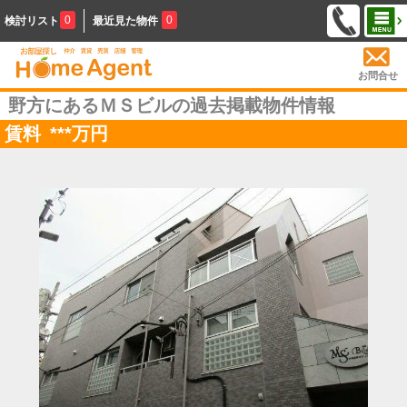
0
0
検討リスト
最近見た物件
お問合せ
野方にあるＭＳビルの過去掲載物件情報
賃料
***
万円