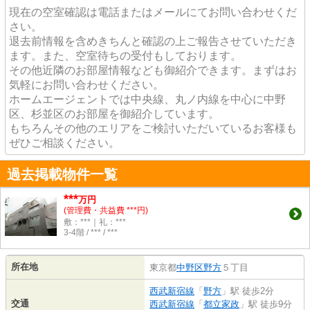
現在の空室確認は電話またはメールにてお問い合わせくだ
さい。
退去前情報を含めきちんと確認の上ご報告させていただき
ます。また、空室待ちの受付もしております。
その他近隣のお部屋情報なども御紹介できます。まずはお
気軽にお問い合わせください。
ホームエージェントでは中央線、丸ノ内線を中心に中野
区、杉並区のお部屋を御紹介しています。
もちろんその他のエリアをご検討いただいているお客様も
ぜひご相談ください。
過去掲載物件一覧
***
万円
(管理費・共益費 ***円)
敷：***｜礼：***
3-4階 / *** / ***
所在地
東京都
中野区
野方
５丁目
西武新宿線
「
野方
」駅 徒歩2分
交通
西武新宿線
「
都立家政
」駅 徒歩9分