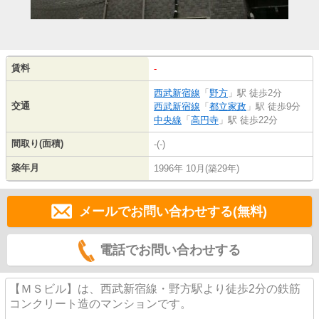
賃料
-
西武新宿線
「
野方
」駅 徒歩2分
交通
西武新宿線
「
都立家政
」駅 徒歩9分
中央線
「
高円寺
」駅 徒歩22分
間取り(面積)
-(-)
築年月
1996年 10月(築29年)
メールでお問い合わせする(無料)
電話でお問い合わせする
【ＭＳビル】は、西武新宿線・野方駅より徒歩2分の鉄筋
コンクリート造のマンションです。