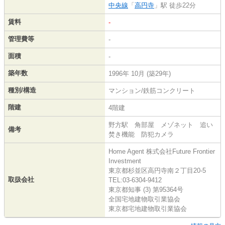
中央線
「
高円寺
」駅 徒歩22分
賃料
-
管理費等
-
面積
-
築年数
1996年 10月 (築29年)
種別/構造
マンション/鉄筋コンクリート
階建
4階建
野方駅 角部屋 メゾネット 追い
備考
焚き機能 防犯カメラ
Home Agent 株式会社Future Frontier
Investment
東京都杉並区高円寺南２丁目20-5
取扱会社
TEL:03-6304-9412
東京都知事 (3) 第95364号
全国宅地建物取引業協会
東京都宅地建物取引業協会