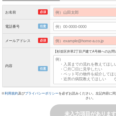
お名前
必須
電話番号
任意
メールアドレス
必須
【杉並区井草2丁目戸建てA号棟へのお問
内容
任意
※
利用規約
及び
プライバシーポリシー
を必ずお読みください。左記内容に同
さい。
未入力項目がありま