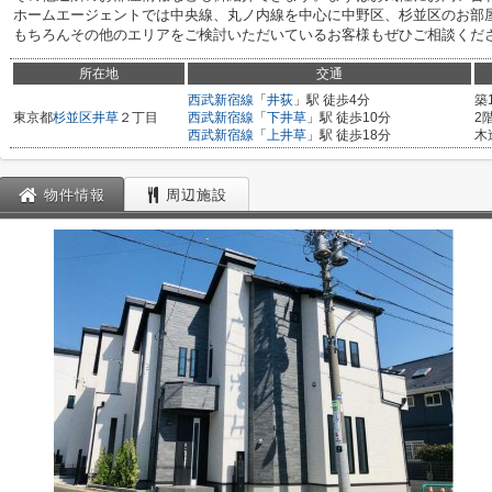
ホームエージェントでは中央線、丸ノ内線を中心に中野区、杉並区のお部
もちろんその他のエリアをご検討いただいているお客様もぜひご相談くだ
所在地
交通
西武新宿線
「
井荻
」駅 徒歩4分
築
東京都
杉並区
井草
２丁目
西武新宿線
「
下井草
」駅 徒歩10分
2
西武新宿線
「
上井草
」駅 徒歩18分
木
物件情報
周辺施設