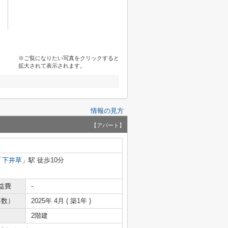
※ご覧になりたい写真をクリックすると
拡大されて表示されます。
情報の見方
【アパート】
「
下井草
」駅 徒歩10分
益費
-
年数）
2025年 4月 ( 築1年 )
2階建