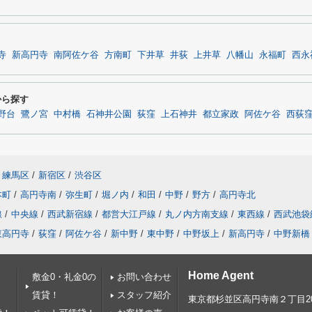
寺
新高円寺
南阿佐ケ谷
方南町
下井草
井荻
上井草
八幡山
永福町
西永
から探す
野台
鷺ノ宮
中村橋
石神井公園
荻窪
上石神井
都立家政
阿佐ケ谷
西荻
練馬区
/
新宿区
/
渋谷区
本町
/
高円寺南
/
弥生町
/
堀ノ内
/
和田
/
中野
/
野方
/
高円寺北
線
/
中央線
/
西武新宿線
/
都営大江戸線
/
丸ノ内方南支線
/
東西線
/
西武池袋
東高円寺
/
荻窪
/
阿佐ケ谷
/
新中野
/
東中野
/
中野坂上
/
新高円寺
/
中野新橋
Home Agent
敷金0・礼金0の
お問い合わせ
賃貸！
スタッフ紹介
東京都杉並区高円寺南２丁目20