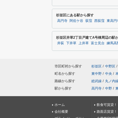
杉並区にある駅から探す
高円寺
阿佐ケ谷
荻窪
西荻窪
東高円
杉並区井草2丁目戸建てA号棟周辺の駅
井荻
下井草
上井草
富士見台
練馬高
市区町村から探す
杉並区
/
中野区
/
町名から探す
東中野
/
中央
/
路線から探す
総武線
/
丸ノ内
駅から探す
高円寺
/
中野
/
ホーム
飲食可賃貸！
会社概要
路面店賃貸！