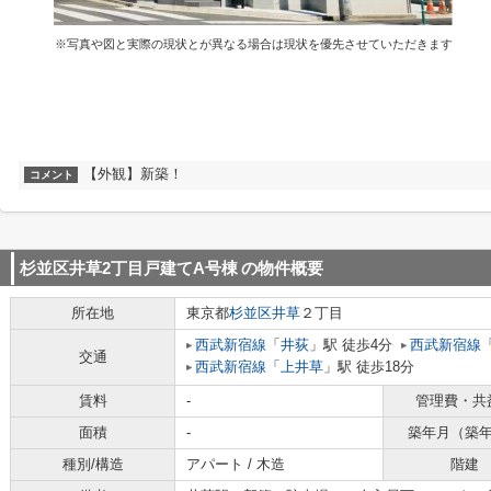
※写真や図と実際の現状とが異なる場合は現状を優先させていただきます
【外観】新築！
コメント
杉並区井草2丁目戸建てA号棟
の物件概要
所在地
東京都
杉並区
井草
２丁目
西武新宿線
「
井荻
」駅 徒歩4分
西武新宿線
交通
西武新宿線
「
上井草
」駅 徒歩18分
賃料
-
管理費・共
面積
-
築年月（築
種別/構造
アパート / 木造
階建