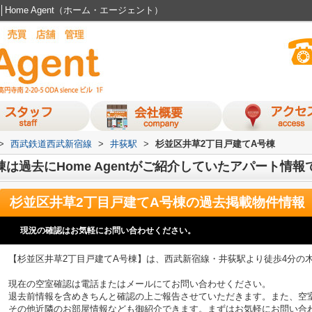
ome Agent（ホーム・エージェント）
>
西武鉄道西武新宿線
>
井荻駅
>
杉並区井草2丁目戸建てA号棟
は過去にHome Agentがご紹介していたアパート情報
杉並区井草2丁目戸建てA号棟
の過去掲載物件情報
現況の確認はお気軽にお問い合わせください。
【杉並区井草2丁目戸建てA号棟】は、西武新宿線・井荻駅より徒歩4分の
現在の空室確認は電話またはメールにてお問い合わせください。
退去前情報を含めきちんと確認の上ご報告させていただきます。また、空
その他近隣のお部屋情報なども御紹介できます。まずはお気軽にお問い合