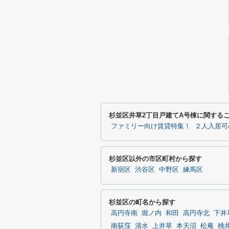
杉並区井草2丁目戸建てA号棟に関する
ファミリー向け賃貸特集！
２人入居可
杉並区以外の市区町村から探す
新宿区
渋谷区
中野区
練馬区
杉並区の町名から探す
高円寺南
堀ノ内
和田
高円寺北
下井
南荻窪
清水
上井草
本天沼
松庵
桃