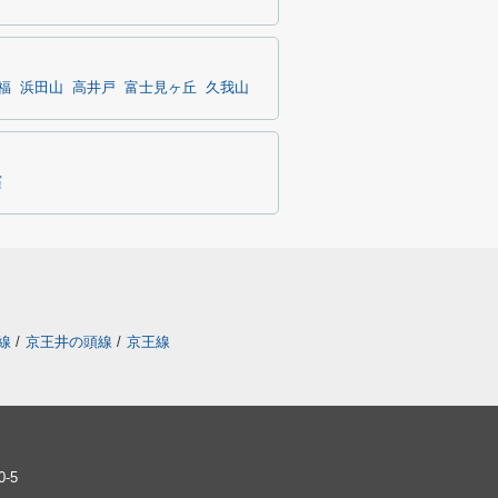
福
浜田山
高井戸
富士見ヶ丘
久我山
窪
線
/
京王井の頭線
/
京王線
-5