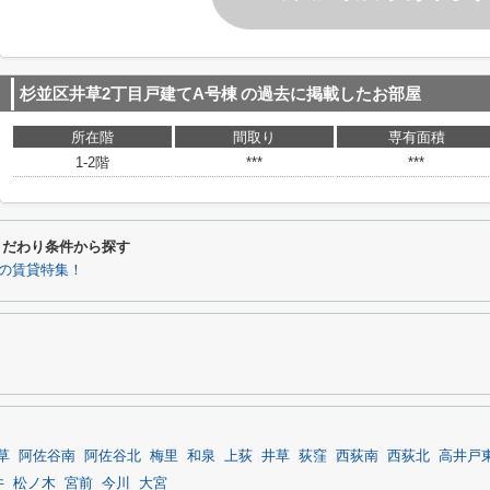
杉並区井草2丁目戸建てA号棟
の過去に掲載したお部屋
所在階
間取り
専有面積
1-2階
***
***
こだわり条件から探す
の賃貸特集！
草
阿佐谷南
阿佐谷北
梅里
和泉
上荻
井草
荻窪
西荻南
西荻北
高井戸
井
松ノ木
宮前
今川
大宮