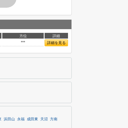
方位
詳細
***
詳細を見る
東
浜田山
永福
成田東
天沼
方南