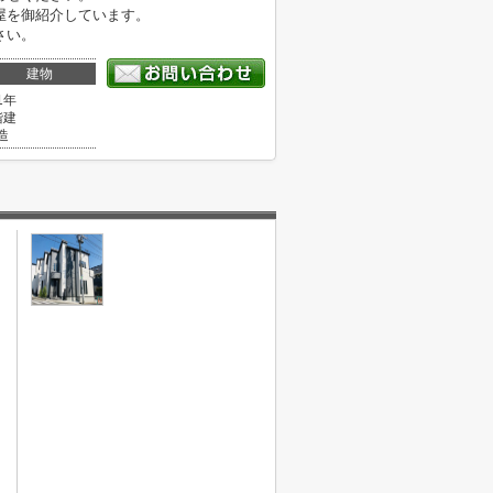
屋を御紹介しています。
さい。
建物
1年
階建
造