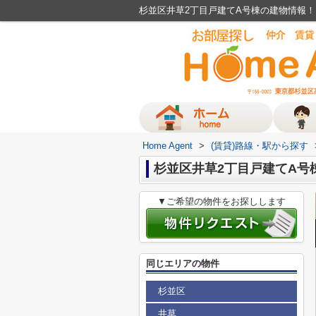
杉並区井草2丁目戸建てA号棟の建物情報！│H
Home Agent
>
(賃貸)路線・駅から探す
杉並区井草2丁目戸建てA号棟
▼ご希望の物件をお探しします
同じエリアの物件
杉並区
井草