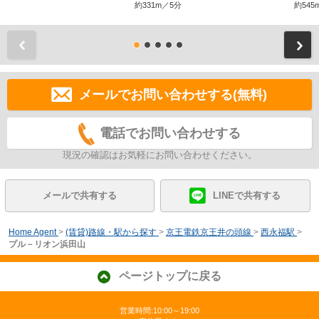
約331m／5分
約545
前
メールでお問い合わせする(無料)
電話でお問い合わせする
現況の確認はお気軽にお問い合わせください。
メールで共有する
LINEで共有する
Home Agent
>
(賃貸)路線・駅から探す
>
京王電鉄京王井の頭線
>
西永福駅
>
プル－リオン浜田山
ページトップに戻る
営業時間:10:00～19:00