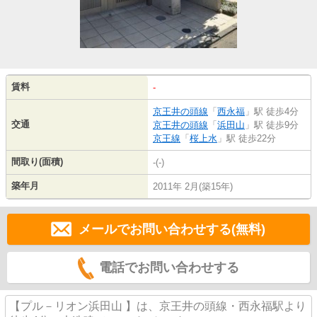
賃料
-
京王井の頭線
「
西永福
」駅 徒歩4分
交通
京王井の頭線
「
浜田山
」駅 徒歩9分
京王線
「
桜上水
」駅 徒歩22分
間取り(面積)
-(-)
築年月
2011年 2月(築15年)
メールでお問い合わせする(無料)
電話でお問い合わせする
【プル－リオン浜田山 】は、京王井の頭線・西永福駅より