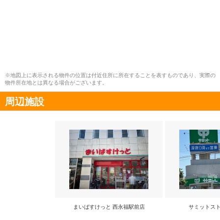
※地図上に表示される物件の位置は付近住所に所在することを表すものであり、実際の
物件所在地とは異なる場合がございます。
周辺施設
まいばすけっと 西永福駅前店
サミットスト