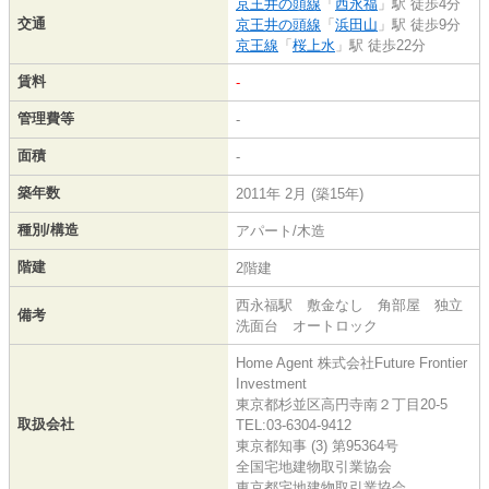
京王井の頭線
「
西永福
」駅 徒歩4分
交通
京王井の頭線
「
浜田山
」駅 徒歩9分
京王線
「
桜上水
」駅 徒歩22分
賃料
-
管理費等
-
面積
-
築年数
2011年 2月 (築15年)
種別/構造
アパート/木造
階建
2階建
西永福駅 敷金なし 角部屋 独立
備考
洗面台 オートロック
Home Agent 株式会社Future Frontier
Investment
東京都杉並区高円寺南２丁目20-5
取扱会社
TEL:03-6304-9412
東京都知事 (3) 第95364号
全国宅地建物取引業協会
東京都宅地建物取引業協会