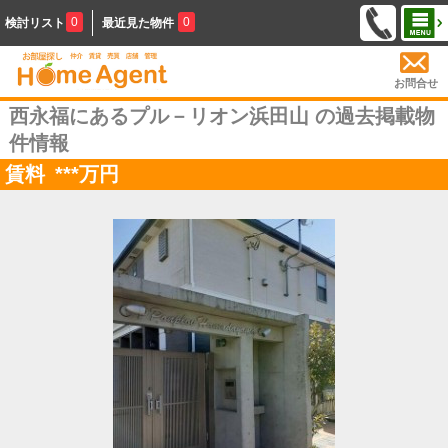
0
0
検討リスト
最近見た物件
お問合せ
西永福にあるプル－リオン浜田山 の過去掲載物
件情報
賃料
***
万円