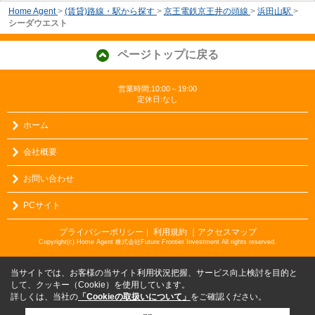
Home Agent
>
(賃貸)路線・駅から探す
>
京王電鉄京王井の頭線
>
浜田山駅
>
シーダウエスト
ページトップに戻る
営業時間:10:00～19:00
定休日:なし
ホーム
会社概要
お問い合わせ
PCサイト
プライバシーポリシー
利用規約
｜アクセスマップ
｜
Copyright(c) Home Agent 株式会社Future Frontier Investment All rights reserved.
当サイトでは、お客様の当サイト利用状況把握、サービス向上検討を目的と
して、クッキー（Cookie）を使用しています。
詳しくは、当社の
「Cookieの取扱いについて」
をご確認ください。