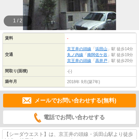
1 / 2
賃料
-
京王井の頭線
「
浜田山
」駅 徒歩14分
交通
丸ノ内線
「
南阿佐ケ谷
」駅 徒歩19分
京王井の頭線
「
高井戸
」駅 徒歩20分
間取り(面積)
-(-)
築年月
2018年 9月(築7年)
メールでお問い合わせする(無料)
電話でお問い合わせする
【シーダウエスト】は、京王井の頭線・浜田山駅より徒歩