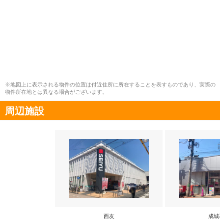
※地図上に表示される物件の位置は付近住所に所在することを表すものであり、実際の
物件所在地とは異なる場合がございます。
周辺施設
西友
成城