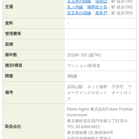
京王井の頭線
「
浜田山
」駅 徒歩14分
交通
丸ノ内線
「
南阿佐ケ谷
」駅 徒歩19分
京王井の頭線
「
高井戸
」駅 徒歩20分
賃料
-
管理費等
-
面積
-
築年数
2018年 9月 (築7年)
種別/構造
マンション/鉄骨造
階建
3階建
浜田山駅 ネット無料 子供可 ウ
備考
ォークインクロゼット オートロッ
ク
Home Agent 株式会社Future Frontier
Investment
東京都杉並区高円寺南２丁目20-5
取扱会社
TEL:03-6304-9412
東京都知事 (3) 第95364号
全国宅地建物取引業協会