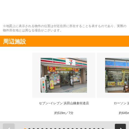
※地図上に表示される物件の位置は付近住所に所在することを表すものであり、実際の
物件所在地とは異なる場合がございます。
周辺施設
セブン−イレブン 浜田山鎌倉街道店
ローソン 
約519m／7分
約645