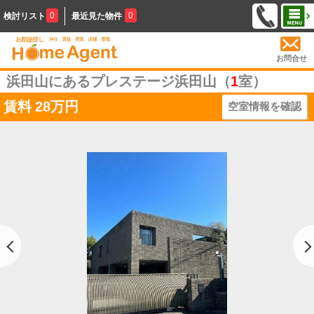
0
0
検討リスト
最近見た物件
お問合せ
浜田山にあるプレステージ浜田山（
1
室）
賃料
28万円
空室情報を確認