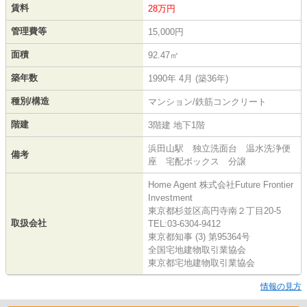
賃料
28万円
管理費等
15,000円
面積
92.47㎡
築年数
1990年 4月 (築36年)
種別/構造
マンション/鉄筋コンクリート
階建
3階建 地下1階
浜田山駅 独立洗面台 温水洗浄便
備考
座 宅配ボックス 分譲
Home Agent 株式会社Future Frontier
Investment
東京都杉並区高円寺南２丁目20-5
取扱会社
TEL:03-6304-9412
東京都知事 (3) 第95364号
全国宅地建物取引業協会
東京都宅地建物取引業協会
情報の見方