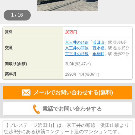
1 / 16
賃料
28万円
京王井の頭線
「
浜田山
」駅 徒歩8分
交通
京王井の頭線
「
西永福
」駅 徒歩15分
京王井の頭線
「
永福町
」駅 徒歩22分
間取り(面積)
3LDK(92.47㎡)
築年月
1990年 4月(築36年)
メールでお問い合わせする(無料)
電話でお問い合わせする
【プレステージ浜田山】は、京王井の頭線・浜田山駅より
徒歩8分にある鉄筋コンクリート造のマンションです。