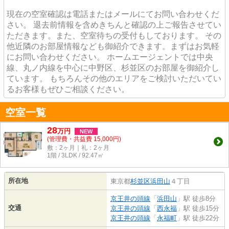
現在の空室確認は電話またはメールにてお問い合わせくだ
さい。 退去前情報を含めきちんと確認の上ご報告させてい
ただきます。また、空室待ちの受付もしております。 その
他近隣のお部屋情報なども御紹介できます。まずはお気軽
にお問い合わせください。 ホームエージェントでは中央
線、丸ノ内線を中心に中野区、杉並区のお部屋を御紹介し
ています。 もちろんその他のエリアをご検討いただいてい
るお客様もぜひご相談ください。
空室一覧
28
万
円
NEW
(管理費・共益費 15,000円)
敷：2ヶ月｜礼：2ヶ月
1階 / 3LDK / 92.47㎡
所在地
東京都
杉並区
浜田山
４丁目
京王井の頭線
「
浜田山
」駅 徒歩8分
交通
京王井の頭線
「
西永福
」駅 徒歩15分
京王井の頭線
「
永福町
」駅 徒歩22分