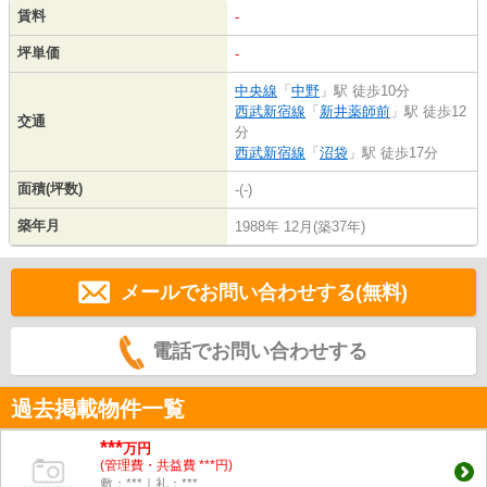
賃料
-
坪単価
-
中央線
「
中野
」駅 徒歩10分
西武新宿線
「
新井薬師前
」駅 徒歩12
交通
分
西武新宿線
「
沼袋
」駅 徒歩17分
面積(坪数)
-(-)
築年月
1988年 12月(築37年)
メールでお問い合わせする(無料)
電話でお問い合わせする
過去掲載物件一覧
***
万円
(管理費・共益費 ***円)
敷：***｜礼：***