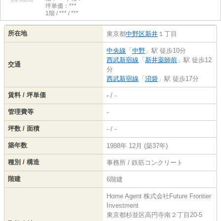
坪単価：***
1階 / *** / ***
所在地
東京都
中野区
新井
１丁目
中央線
「
中野
」駅 徒歩10分
西武新宿線
「
新井薬師前
」駅 徒歩12
交通
分
西武新宿線
「
沼袋
」駅 徒歩17分
賃料 / 坪単価
-
/ -
管理費等
-
坪数 / 面積
- / -
築年数
1988年 12月 (築37年)
種別 / 構造
事務所 / 鉄筋コンクリート
階建
6階建
Home Agent 株式会社Future Frontier
Investment
東京都杉並区高円寺南２丁目20-5