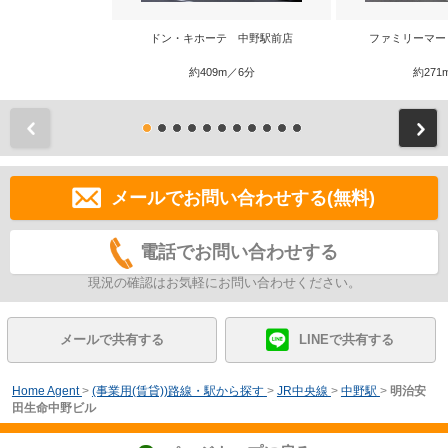
ドン・キホーテ 中野駅前店
ファミリーマー
約409m／6分
約271
前
メールでお問い合わせする(無料)
電話でお問い合わせする
現況の確認はお気軽にお問い合わせください。
メールで共有する
LINEで共有する
Home Agent
>
(事業用(賃貸))路線・駅から探す
>
JR中央線
>
中野駅
>
明治安
田生命中野ビル