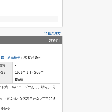
情報の見方
【事務所】
田線
「
新高島平
」駅 徒歩15分
益費
-
年数）
1991年 1月 (築35年)
5階建
て便利。高いニーズのある、駅徒歩9分
nt
東京都杉並区高円寺南２丁目20-5
号
引業協会