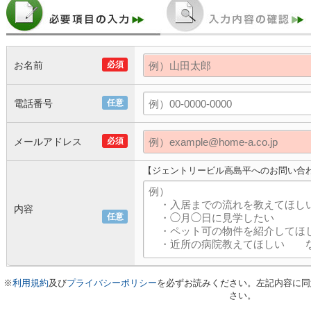
お名前
必須
電話番号
任意
メールアドレス
必須
【ジェントリービル高島平へのお問い合
内容
任意
※
利用規約
及び
プライバシーポリシー
を必ずお読みください。左記内容に同
さい。