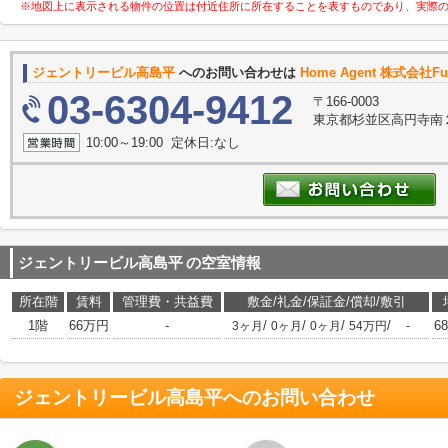
※地図上に表示される物件の位置は付近住所に所在することを表すものであり、実際
ジェントリービル高島平
へのお問い合わせは
Home Agent 株式会社Futu
03-6304-9412
〒166-0003
東京都杉並区高円寺南２
10:00～19:00 定休日:なし
ジェントリービル高島平
の空室情報
所在階
賃料
管理費・共益費
敷金/礼金/保証金/償却/敷引
1階
66万円
-
/
/
/
/
6
3ヶ月
0ヶ月
0ヶ月
54万円
-
ジェントリービル高島平
へのお問い合わせ