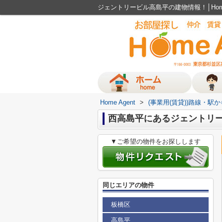
ジェントリービル高島平の建物情報！│Home
Home Agent
>
(事業用(賃貸))路線・駅
西高島平にあるジェントリ
▼ご希望の物件をお探しします
同じエリアの物件
板橋区
高島平