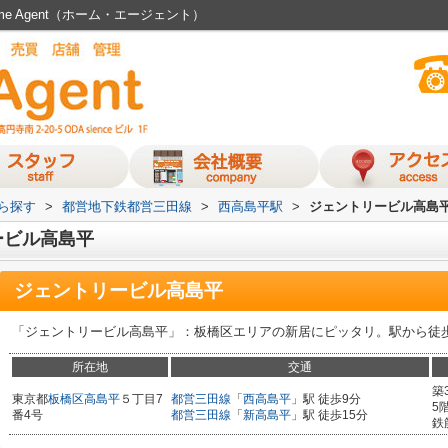
 Agent（ホーム・エージェント）
から探す
>
都営地下鉄都営三田線
>
西高島平駅
>
ジェントリービル高島
ービル高島平
ジェントリービル高島平
「ジェントリービル高島平」：板橋区エリアの新居にピッタリ。駅から徒
所在地
交通
築
東京都
板橋区
高島平
５丁目7
都営三田線
「
西高島平
」駅 徒歩9分
5
番4号
都営三田線
「
新高島平
」駅 徒歩15分
鉄