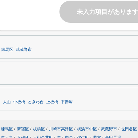
未入力項目がありま
練馬区
武蔵野市
前
大山
中板橋
ときわ台
上板橋
下赤塚
練馬区
/
新宿区
/
板橋区
/
川崎市高津区
/
横浜市中区
/
武蔵野市
/
世田谷区
東大泉
/
下作延
/
大山金井町
/
東
/
中央
/
弥生町
/
若宮
/
高田馬場