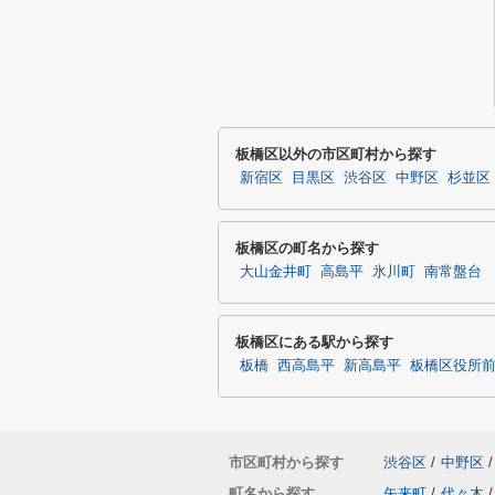
板橋区以外の市区町村から探す
新宿区
目黒区
渋谷区
中野区
杉並区
板橋区の町名から探す
大山金井町
高島平
氷川町
南常盤台
板橋区にある駅から探す
板橋
西高島平
新高島平
板橋区役所
市区町村から探す
渋谷区
/
中野区
/
町名から探す
矢来町
/
代々木
/