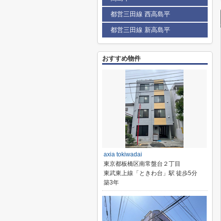
都営三田線 西高島平
都営三田線 新高島平
おすすめ物件
axia tokiwadai
東京都板橋区南常盤台２丁目
東武東上線「ときわ台」駅 徒歩5分
築3年