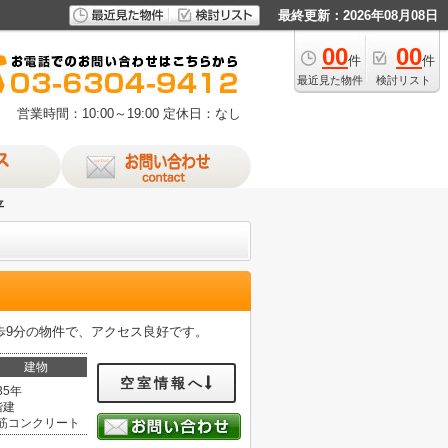
最終更新：2026年08月08日
00
00
件
件
最近見た物件
検討リスト
営業時間：10:00～19:00
定休日：なし
平
歩9分の物件で、アクセス良好です。
建物
空室情報へ
35年
階建
筋コンクリート