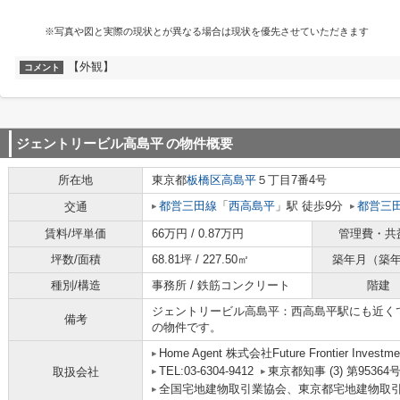
※写真や図と実際の現状とが異なる場合は現状を優先させていただきます
【外観】
コメント
ジェントリービル高島平
の物件概要
所在地
東京都
板橋区
高島平
５丁目7番4号
都営三田線
「
西高島平
」駅 徒歩9分
都営三
交通
賃料/坪単価
66万円 / 0.87万円
管理費・共
坪数/面積
68.81坪 / 227.50㎡
築年月（築
種別/構造
事務所 / 鉄筋コンクリート
階建
ジェントリービル高島平：西高島平駅にも近く
備考
の物件です。
Home Agent 株式会社Future Frontier Investme
TEL:03-6304-9412
東京都知事 (3) 第95364
取扱会社
全国宅地建物取引業協会、東京都宅地建物取