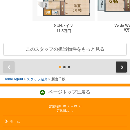
Verde W
SUNハイツ
8
11.8万円
このスタッフの担当物件をもっと見る
前
Home Agent
>
スタッフ紹介
>
新倉千秋
ページトップに戻る
営業時間:10:00～19:00
定休日:なし
ホーム