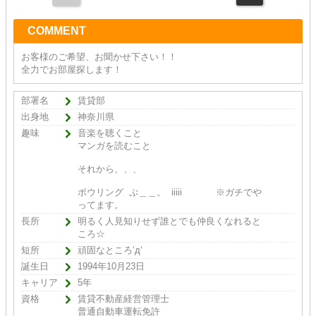
COMMENT
お客様のご希望、お聞かせ下さい！！
全力でお部屋探します！
部署名
賃貸部
出身地
神奈川県
趣味
音楽を聴くこと
マンガを読むこと
それから、、、
ボウリング ぷ＿＿。 iiiii ※ガチでや
ってます。
長所
明るく人見知りせず誰とでも仲良くなれると
ころ☆
短所
頑固なところ‘д‘
誕生日
1994年10月23日
キャリア
5年
資格
賃貸不動産経営管理士
普通自動車運転免許