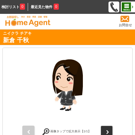
0
0
検討リスト
最近見た物件
お問合せ
ニイクラ チアキ
新倉 千秋
前
次
画像タップで拡大表示【
1
/1】