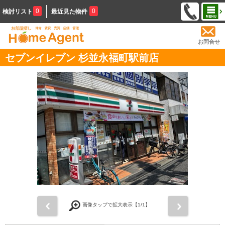
0
0
検討リスト
最近見た物件
お問合せ
セブンイレブン 杉並永福町駅前店
前
次
画像タップで拡大表示【
1
/1】