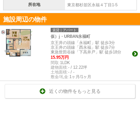
所在地
東京都杉並区永福４丁目1-5
施設周辺の物件
賃貸｜アパート
仮）j・URBAN永福町
京王井の頭線「永福町」駅 徒歩3分
京王井の頭線「西永福」駅 徒歩7分
東急世田谷線「下高井戸」駅 徒歩18分
15.95万円
間取:
1LDK
建物面積:
- / 12.22坪
土地面積:
- / -
敷金/礼金:
1ヶ月/1ヶ月
近くの物件をもっと見る