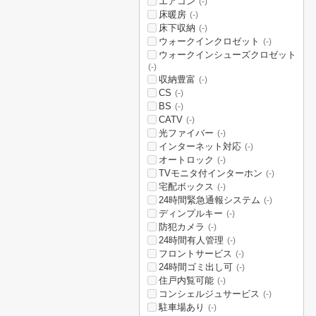
エアコン
(-)
床暖房
(-)
床下収納
(-)
ウォークインクロゼット
(-)
ウォークインシューズクロゼット
(-)
収納豊富
(-)
CS
(-)
BS
(-)
CATV
(-)
光ファイバー
(-)
インターネット対応
(-)
オートロック
(-)
TVモニタ付インターホン
(-)
宅配ボックス
(-)
24時間緊急通報システム
(-)
ディンプルキー
(-)
防犯カメラ
(-)
24時間有人管理
(-)
フロントサービス
(-)
24時間ゴミ出し可
(-)
住戸内覧可能
(-)
コンシェルジュサービス
(-)
駐車場あり
(-)