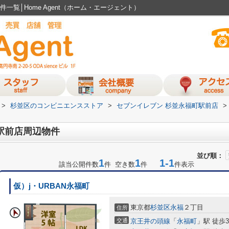
一覧│Home Agent（ホーム・エージェント）
>
杉並区のコンビニエンスストア
>
セブンイレブン 杉並永福町駅前店
>
駅前店周辺物件
並び順：
1
1
1-1
該当公開件数
件 空き数
件
件表示
仮）j・URBAN永福町
東京都
杉並区
永福
２丁目
住所
交通
京王井の頭線
「
永福町
」駅 徒歩