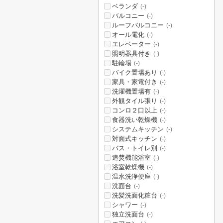
ベランダ
(-)
バルコニー
(-)
ルーフバルコニー
(-)
オール電化
(-)
エレベーター
(-)
照明器具付き
(-)
駐輪場
(-)
バイク置場あり
(-)
家具・家電付き
(-)
洗濯機置場有
(-)
外観タイル張り
(-)
コンロ２口以上
(-)
食器洗い乾燥機
(-)
システムキッチン
(-)
対面式キッチン
(-)
バス・トイレ別
(-)
追焚機能浴室
(-)
浴室乾燥機
(-)
温水洗浄便座
(-)
洗面台
(-)
洗髪洗面化粧台
(-)
シャワー
(-)
独立洗面台
(-)