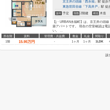
京王井の頭線
「
西永福
」駅 徒歩
東急世田谷線
「
下高井戸
」駅 徒
予定
2階建
木造
築年
階数
構造
【j・URBAN永福町】は、京王井の頭
築アパートです。 現在の空室確認は電
い。 ...
所在階
賃料
管理費・共益費
敷金
礼金
間取り
15.95
万円
1階
-
1ヶ月
1ヶ月
1LDK
該