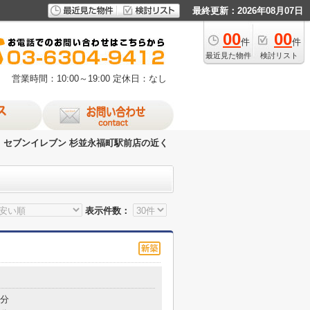
最終更新：2026年08月07日
00
00
件
件
最近見た物件
検討リスト
営業時間：10:00～19:00
定休日：なし
セブンイレブン 杉並永福町駅前店の近く
表示件数：
3分