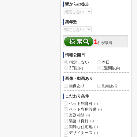
駅からの徒歩
築年数
1
件が該当
情報公開日
指定しない
本日
3日以内
1週間以内
画像・動画あり
画像あり
動画あり
こだわり条件
ペット飼育可
(-)
ペット専用設備
(-)
楽器相談
(-)
陽当り良好
(-)
閑静な住宅地
(-)
デザイナーズ
(-)