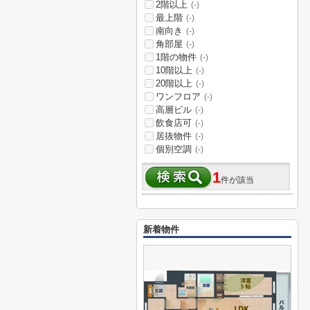
2階以上
(-)
最上階
(-)
南向き
(-)
角部屋
(-)
1階の物件
(-)
10階以上
(-)
20階以上
(-)
ワンフロア
(-)
高層ビル
(-)
飲食店可
(-)
居抜物件
(-)
個別空調
(-)
1
件が該当
新着物件