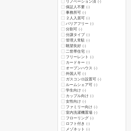
リノベーション済
(-)
保証人不要
(-)
事務所可
(-)
２人入居可
(-)
バリアフリー
(-)
分割可
(-)
分譲タイプ
(-)
管理人常駐
(-)
眺望良好
(-)
二世帯住宅
(-)
フリーレント
(-)
カードキー
(-)
オープンハウス
(-)
外国人可
(-)
ガスコンロ設置可
(-)
ルームシェア可
(-)
学生向け
(-)
カップル向け
(-)
女性向け
(-)
ファミリー向け
(-)
室内洗濯機置場
(-)
フローリング
(-)
ロフト付き
(-)
メゾネット
(-)