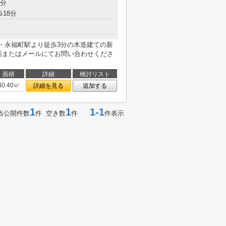
7分
歩18分
線・永福町駅より徒歩3分の木造建ての新
話またはメールにてお問い合わせくださ
面積
詳細
検討リスト
40.40㎡
詳細を見る
追加する
1
1
1-1
当公開件数
件 空き数
件
件表示