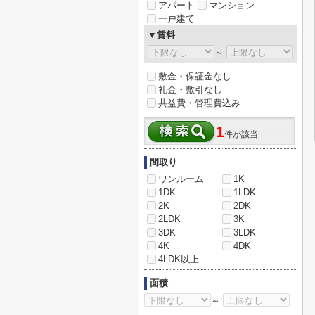
アパート
マンション
一戸建て
▼賃料
～
敷金・保証金なし
礼金・敷引なし
共益費・管理費込み
1
件が該当
間取り
ワンルーム
1K
1DK
1LDK
2K
2DK
2LDK
3K
3DK
3LDK
4K
4DK
4LDK以上
面積
～