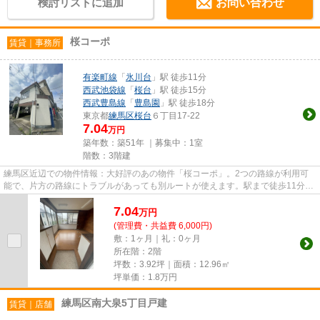
検討リストに追加
お問い合わせ
桜コーポ
賃貸｜事務所
有楽町線
「
氷川台
」駅 徒歩11分
西武池袋線
「
桜台
」駅 徒歩15分
西武豊島線
「
豊島園
」駅 徒歩18分
東京都
練馬区
桜台
６丁目17-22
7.04
万円
築年数：築51年 ｜募集中：
1室
階数：3階建
練馬区近辺での物件情報：大好評のあの物件「桜コーポ」。2つの路線が利用可
能で、片方の路線にトラブルがあっても別ルートが使えます。駅まで徒歩11分に
立地する物件です。
7.04
万
円
(管理費・共益費 6,000円)
敷：1ヶ月｜礼：0ヶ月
所在階：2階
坪数：3.92坪｜面積：12.96㎡
坪単価：
1.8
万円
練馬区南大泉5丁目戸建
賃貸｜店舗