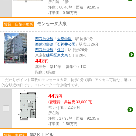
所在階：1階
坪数：60.46坪｜面積：92.85㎡
坪単価：
0.56
万円
モンセーヌ大泉
賃貸｜店舗事務所
西武池袋線
「
大泉学園
」駅 徒歩1分
西武池袋線
「
石神井公園
」駅 徒歩26分
西武池袋線
「
保谷
」駅 徒歩26分
東京都
練馬区
東大泉
１丁目28-6
44
万円
築年数：築19年 ｜募集中：
1室
階数：8階建
こだわりポイント満載のモンセーヌ大泉。徒歩1分で駅にアクセス可能な、魅力
的な駅近物件です。エレベーター付き物件です。
44
万
円
(管理費・共益費 33,000円)
敷：-｜礼：2.2ヶ月
所在階：-
坪数：27.93坪｜面積：92.35㎡
坪単価：
1.58
万円
第2ＫＩビル
賃貸｜事務所