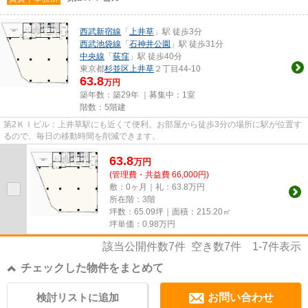
西武新宿線
「
上井草
」駅 徒歩3分
西武池袋線
「
石神井公園
」駅 徒歩31分
中央線
「
荻窪
」駅 徒歩40分
東京都
杉並区
上井草
２丁目44-10
63.8
万円
築年数：築29年 ｜募集中：
1室
階数：5階建
第2ＫＩビル：上井草駅にも近くて便利。お部屋から徒歩3分の場所に駅が位置す
るので、毎日の移動時間を削減できます。
63.8
万
円
(管理費・共益費 66,000円)
敷：0ヶ月｜礼：63.8万円
所在階：3階
坪数：65.09坪｜面積：215.20㎡
坪単価：
0.98
万円
該当公開件数
7
件 空き数
7
件
1-7
件表示
チェックした物件をまとめて
検討リストに追加
お問い合わせ