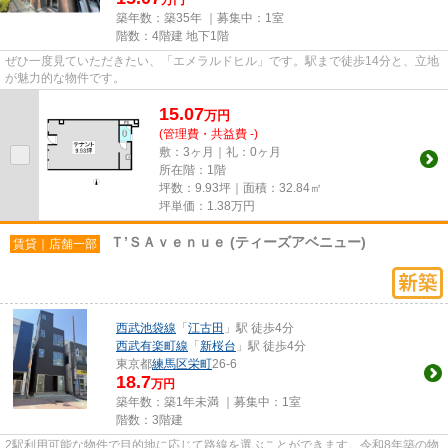
築年数：築35年 ｜募集中：
1室
階数：4階建 地下1階
ぜひ一度見ていただきたい、「エメラルドヒル」です。駅まで徒歩14分と、立地
が魅力的な物件です。
15.07
万
円
(管理費・共益費 -)
敷：3ヶ月｜礼：0ヶ月
所在階：1階
坪数：9.93坪｜面積：32.84㎡
坪単価：
1.38
万円
Ｔ’ＳＡｖｅｎｕｅ (ティーズアベニュー)
賃貸｜店舗一部
西武池袋線
「
江古田
」駅 徒歩4分
西武有楽町線
「
新桜台
」駅 徒歩4分
東京都
練馬区
栄町
26-6
18.7
万円
築年数：築1年未満 ｜募集中：
1室
階数：3階建
2駅利用可能な物件で目的地に応じて路線を選ぶことができます。令和8年築の物