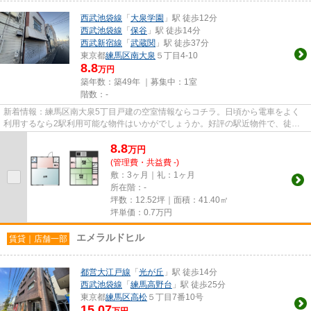
西武池袋線
「
大泉学園
」駅 徒歩12分
西武池袋線
「
保谷
」駅 徒歩14分
西武新宿線
「
武蔵関
」駅 徒歩37分
東京都
練馬区
南大泉
５丁目4-10
8.8
万円
築年数：築49年 ｜募集中：
1室
階数：-
新着情報：練馬区南大泉5丁目戸建の空室情報ならコチラ。日頃から電車をよく
利用するなら2駅利用可能な物件はいかがでしょうか。好評の駅近物件で、徒歩
12分でのアクセスが可能です。
8.8
万
円
(管理費・共益費 -)
敷：3ヶ月｜礼：1ヶ月
所在階：-
坪数：12.52坪｜面積：41.40㎡
坪単価：
0.7
万円
エメラルドヒル
賃貸｜店舗一部
都営大江戸線
「
光が丘
」駅 徒歩14分
西武池袋線
「
練馬高野台
」駅 徒歩25分
東京都
練馬区
高松
５丁目7番10号
15.07
万円