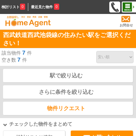
0
0
検討リスト
最近見た物件
お問合せ
西武鉄道西武池袋線の住みたい駅をご選択くだ
さい！
7
該当物件
件
7
空き数
件
駅で絞り込む
さらに条件を絞り込む
物件リクエスト
チェックした物件をまとめて