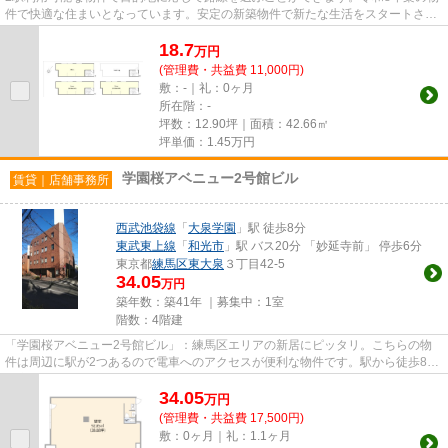
件で快適な住まいとなっています。安定の新築物件で新たな生活をスタートさせ
てみませんか。駅から徒歩4分...
18.7
万
円
(管理費・共益費 11,000円)
敷：-｜礼：0ヶ月
所在階：-
坪数：12.90坪｜面積：42.66㎡
坪単価：
1.45
万円
学園桜アベニュー2号館ビル
賃貸｜店舗事務所
西武池袋線
「
大泉学園
」駅 徒歩8分
東武東上線
「
和光市
」駅 バス20分 「妙延寺前」 停歩6分
東京都
練馬区
東大泉
３丁目42-5
34.05
万円
築年数：築41年 ｜募集中：
1室
階数：4階建
「学園桜アベニュー2号館ビル」：練馬区エリアの新居にピッタリ。こちらの物
件は周辺に駅が2つあるので電車へのアクセスが便利な物件です。駅から徒歩8分
に立地する物件です。
34.05
万
円
(管理費・共益費 17,500円)
敷：0ヶ月｜礼：1.1ヶ月