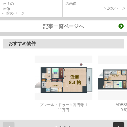
＞次のページ
＜ 前のページ
記事一覧ページへ
おすすめ物件
プレール・ドゥーク高円寺Ⅱ
ADES
11万円
9.