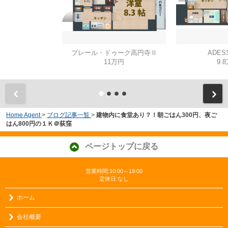
プレール・ドゥーク高円寺Ⅱ
ADES
11万円
9.
Home Agent
>
ブログ記事一覧
>
建物内に食堂あり？！朝ごはん300円、夜ご
はん800円の１Ｋ＠荻窪
ページトップに戻る
営業時間:10:00～19:00
定休日:なし
ホーム
会社概要