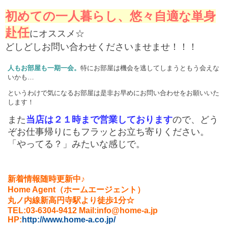
初めての一人暮らし、悠々自適な単身
赴任
にオススメ☆
どしどしお問い合わせくださいませませ！！！
人もお部屋も一期一会。
特にお部屋は機会を逃してしまうともう会えな
いかも…
というわけで気になるお部屋は是非お早めにお問い合わせをお願いいた
します！
また
当店は２１時まで営業しております
ので、どう
ぞお仕事帰りにもフラッとお立ち寄りください。
「やってる？」みたいな感じで。
新着情報随時更新中♪
Home Agent（ホームエージェント）
丸ノ内線新高円寺駅より徒歩1分☆
TEL:03-6304-9412 Mail:info@home-a.jp
HP:
http://www.home-a.co.jp/