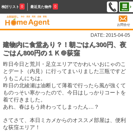
0
0
検討リスト
最近見た物件
お問合せ
DATE: 2015-04-05
建物内に食堂あり？！朝ごはん300円、夜
ごはん800円の１Ｋ＠荻窪
昨日今日と荒川・足立エリアでかわいいおにゃのこ
とデート（内見）に行ってまいりました三瓶ですど
うもこんにちは。
昨日の北綾瀬は油断して薄着で行ったら風が強くて
ものっそい寒かったので、今日はしっかりコートを
着て行きました。
あれ、春はもう終わってしまったん…？
さてさて、本日ミカメからのオススメ部屋は、便利
な荻窪エリア！