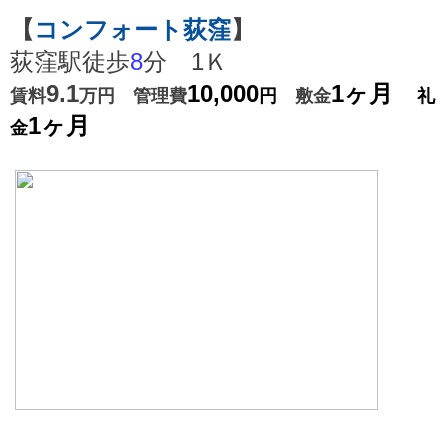
【
コンフォート荻窪
】
荻窪駅徒歩
8
分 1Ｋ
9.1
10,000
1ヶ月
賃料
万円 管理費
円
敷金
礼
1ヶ月
金