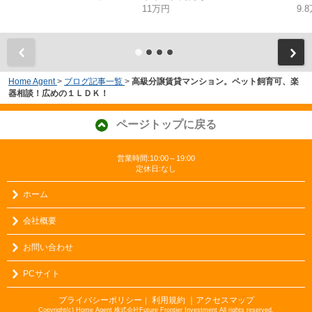
11万円
9.
Home Agent
>
ブログ記事一覧
>
高級分譲賃貸マンション。ペット飼育可、楽
器相談！広めの１ＬＤＫ！
ページトップに戻る
営業時間:10:00～19:00
定休日:なし
ホーム
会社概要
お問い合わせ
PCサイト
プライバシーポリシー
利用規約
｜アクセスマップ
｜
Copyright(c) Home Agent 株式会社Future Frontier Investment All rights reserved.