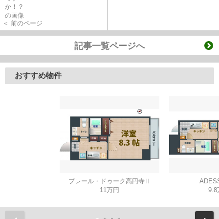
＜ 前のページ
記事一覧ページへ
おすすめ物件
プレール・ドゥーク高円寺Ⅱ
ADES
11万円
9.