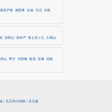
高井戸東
成田東
永福
天沼
方南
福
浜田山
高井戸
富士見ヶ丘
久我山
浜田山
野方
代田橋
荻窪
笹塚
沼袋
線
/
京王井の頭線
/
京王線