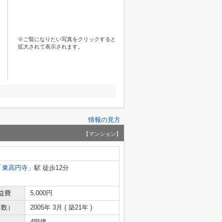
※ご覧になりたい写真をクリックすると
拡大されて表示されます。
情報の見方
【マンション】
「
東高円寺
」駅 徒歩12分
益費
5,000円
年数）
2005年 3月 ( 築21年 )
4階建