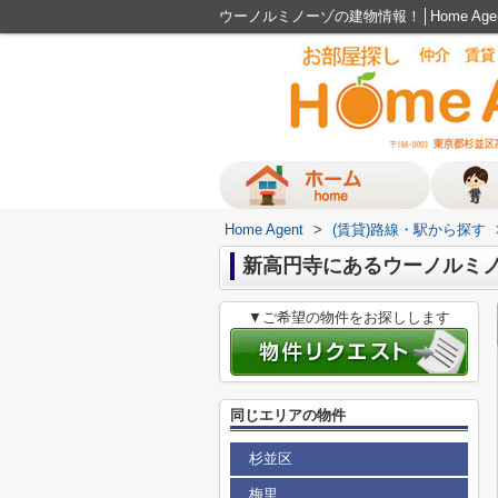
ウーノルミノーゾの建物情報！│Home Ag
Home Agent
>
(賃貸)路線・駅から探す
新高円寺にあるウーノルミ
▼ご希望の物件をお探しします
同じエリアの物件
杉並区
梅里