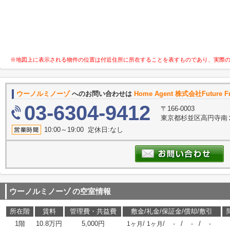
※地図上に表示される物件の位置は付近住所に所在することを表すものであり、実際
ウーノルミノーゾ
へのお問い合わせは
Home Agent 株式会社Future Fr
03-6304-9412
〒166-0003
東京都杉並区高円寺南２
10:00～19:00 定休日:なし
ウーノルミノーゾ
の空室情報
所在階
賃料
管理費・共益費
敷金/礼金/保証金/償却/敷引
1階
10.8万円
5,000円
/
/
/
/
1ヶ月
1ヶ月
-
-
-