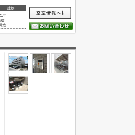
建物
空室情報へ
21年
階建
骨造