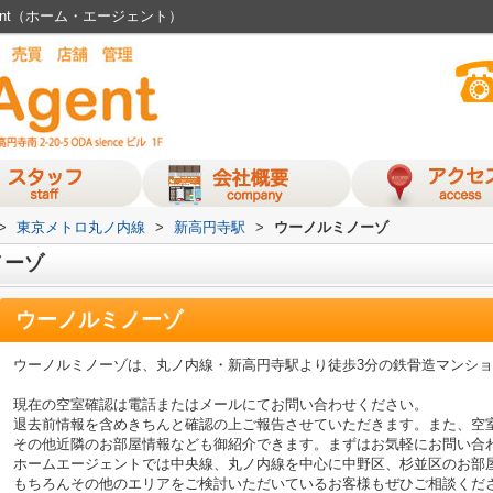
ent（ホーム・エージェント）
>
東京メトロ丸ノ内線
>
新高円寺駅
>
ウーノルミノーゾ
ノーゾ
ウーノルミノーゾ
ウーノルミノーゾは、丸ノ内線・新高円寺駅より徒歩3分の鉄骨造マンシ
現在の空室確認は電話またはメールにてお問い合わせください。
退去前情報を含めきちんと確認の上ご報告させていただきます。また、空
その他近隣のお部屋情報なども御紹介できます。まずはお気軽にお問い合
ホームエージェントでは中央線、丸ノ内線を中心に中野区、杉並区のお部
もちろんその他のエリアをご検討いただいているお客様もぜひご相談くだ