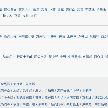
草
阿佐谷南
阿佐谷北
梅里
和泉
上荻
井草
西荻南
荻窪
西荻北
浜田山
井
松ノ木
宮前
今川
大宮
寺
新高円寺
南阿佐ケ谷
方南町
下井草
井荻
上井草
八幡山
永福町
西永
谷
方南町
中野富士見町
阿佐ケ谷
新中野
中野
中野新橋
永福町
西永福
練馬区
/
新宿区
/
渋谷区
高円寺南
/
本町
/
弥生町
/
堀ノ内
/
和田
/
高円寺北
/
中野
/
北新宿
線
/
中央線
/
西武新宿線
/
都営大江戸線
/
丸ノ内方南支線
/
東西線
/
西武池袋
東高円寺
/
荻窪
/
阿佐ケ谷
/
新中野
/
新高円寺
/
中野坂上
/
東中野
/
中野新橋