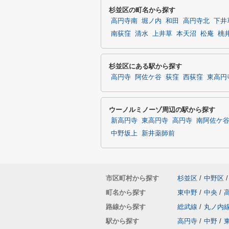
杉並区の町名から探す
高円寺南
堀ノ内
和田
高円寺北
下井
南荻窪
清水
上井草
本天沼
松庵
桃
杉並区にある駅から探す
高円寺
阿佐ケ谷
荻窪
西荻窪
東高円
ウーノルミノーゾ周辺の駅から探す
新高円寺
東高円寺
高円寺
南阿佐ケ
中野坂上
新井薬師前
市区町村から探す
杉並区
/
中野区
/
町名から探す
東中野
/
中央
/
路線から探す
総武線
/
丸ノ内
駅から探す
高円寺
/
中野
/