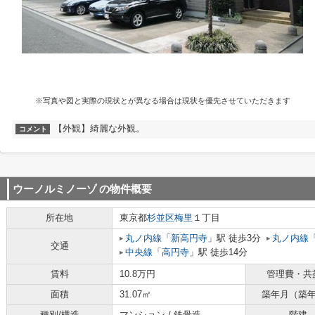
※写真や図と実際の現状とが異なる場合は現状を優先させていただきます
【外観】綺麗な外観。
コメント
ウーノルミノーゾ
の物件概要
所在地
東京都
杉並区
梅里
１丁目
丸ノ内線
「
新高円寺
」駅 徒歩3分
丸ノ内線
交通
中央線
「
高円寺
」駅 徒歩14分
賃料
10.8万円
管理費・共
面積
31.07㎡
築年月（築
種別/構造
マンション / 鉄骨造
階建