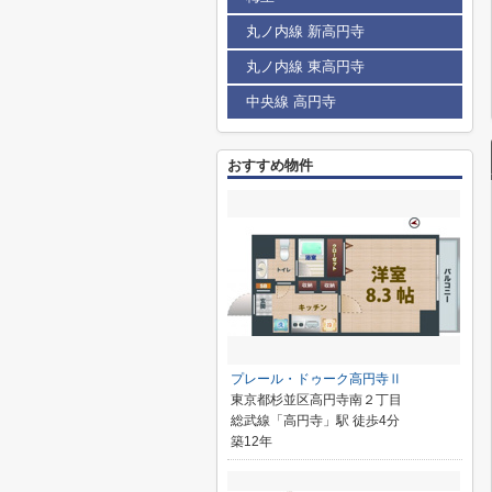
丸ノ内線 新高円寺
丸ノ内線 東高円寺
中央線 高円寺
おすすめ物件
プレール・ドゥーク高円寺Ⅱ
東京都杉並区高円寺南２丁目
総武線「高円寺」駅 徒歩4分
築12年