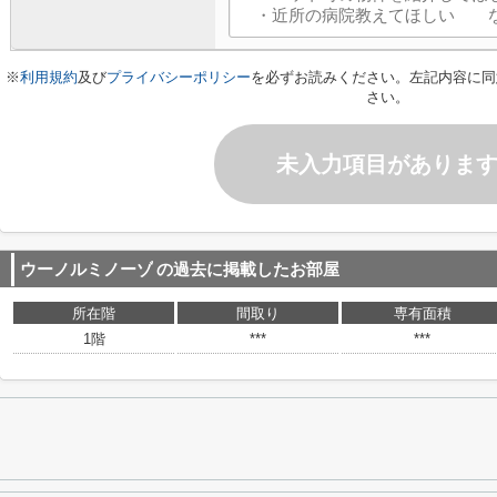
※
利用規約
及び
プライバシーポリシー
を必ずお読みください。左記内容に同
さい。
未入力項目がありま
ウーノルミノーゾ
の過去に掲載したお部屋
所在階
間取り
専有面積
1階
***
***