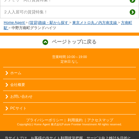
２人入居可の賃貸特集！
Home Agent
>
(賃貸)路線・駅から探す
>
東京メトロ丸ノ内方南支線
>
方南町
駅
>
中野方南町グランドハイツ
ページトップに戻る
営業時間:10:00～19:00
定休日:なし
ホーム
会社概要
お問い合わせ
PCサイト
プライバシーポリシー
利用規約
｜アクセスマップ
｜
Copyright(c) Home Agent 株式会社Future Frontier Investment All rights reserved.
当サイトでは、お客様の当サイト利用状況把握、サービス向上検討を目的と