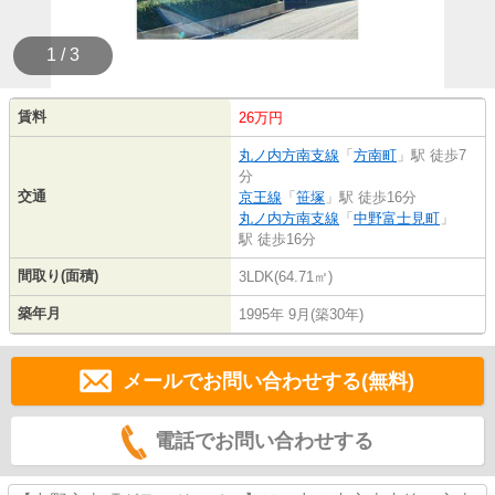
1 / 3
賃料
26万円
丸ノ内方南支線
「
方南町
」駅 徒歩7
分
交通
京王線
「
笹塚
」駅 徒歩16分
丸ノ内方南支線
「
中野富士見町
」
駅 徒歩16分
間取り(面積)
3LDK(64.71㎡)
築年月
1995年 9月(築30年)
メールでお問い合わせする(無料)
電話でお問い合わせする