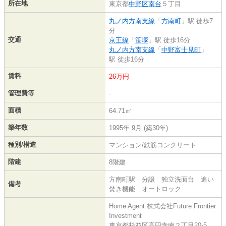
所在地
東京都
中野区
南台
５丁目
丸ノ内方南支線
「
方南町
」駅 徒歩7
分
交通
京王線
「
笹塚
」駅 徒歩16分
丸ノ内方南支線
「
中野富士見町
」
駅 徒歩16分
賃料
26万円
管理費等
-
面積
64.71㎡
築年数
1995年 9月 (築30年)
種別/構造
マンション/鉄筋コンクリート
階建
8階建
方南町駅 分譲 独立洗面台 追い
備考
焚き機能 オートロック
Home Agent 株式会社Future Frontier
Investment
東京都杉並区高円寺南２丁目20-5