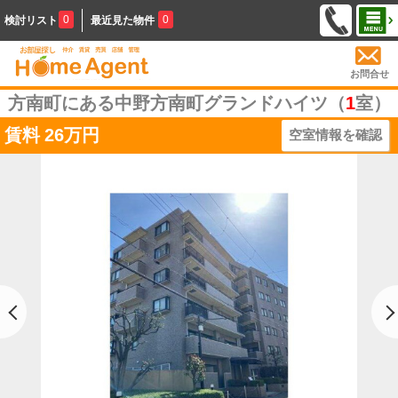
0
0
検討リスト
最近見た物件
お問合せ
方南町にある中野方南町グランドハイツ（
1
室）
賃料
26万円
空室情報を確認