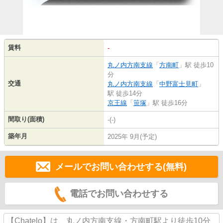
賃料
-
丸ノ内方南支線
「
方南町
」駅 徒歩10
分
交通
丸ノ内方南支線
「
中野富士見町
」
駅 徒歩14分
京王線
「
笹塚
」駅 徒歩16分
間取り(面積)
-(-)
築年月
2025年 9月(予定)
メールでお問い合わせする(無料)
電話でお問い合わせする
【Chatelo】は、丸ノ内方南支線・方南町駅より徒歩10分