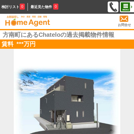
0
0
検討リスト
最近見た物件
お問合せ
方南町にあるChateloの過去掲載物件情報
賃料
***
万円