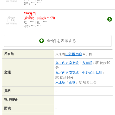
2階 / *** / ***
***
万円
(管理費・共益費 ***円)
敷：***｜礼：***
2階 / *** / ***
全4件を表示する
所在地
東京都
中野区
南台
４丁目
丸ノ内方南支線
「
方南町
」駅 徒歩10
分
交通
丸ノ内方南支線
「
中野富士見町
」
駅 徒歩14分
京王線
「
笹塚
」駅 徒歩16分
賃料
-
管理費等
-
面積
-