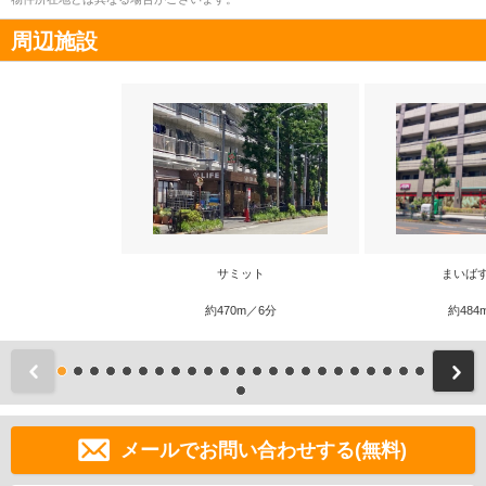
周辺施設
サミット
まいば
約470m／6分
約484
前
メールでお問い合わせする(無料)