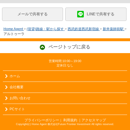
メールで共有する
LINEで共有する
Home Agent
>
(賃貸)路線・駅から探す
>
西武鉄道西武新宿線
>
新井薬師前駅
>
アルトゥーラ
ページトップに戻る
営業時間:10:00～19:00
定休日:なし
ホーム
会社概要
お問い合わせ
PCサイト
プライバシーポリシー
利用規約
｜アクセスマップ
｜
Copyright(c) Home Agent 株式会社Future Frontier Investment All rights reserved.