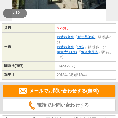
1 / 12
賃料
8.2万円
西武新宿線
「
新井薬師前
」駅 徒歩3
分
交通
西武新宿線
「
沼袋
」駅 徒歩11分
都営大江戸線
「
落合南長崎
」駅 徒歩
19分
間取り(面積)
1K(23.27㎡)
築年月
2013年 6月(築13年)
メールでお問い合わせする(無料)
電話でお問い合わせする