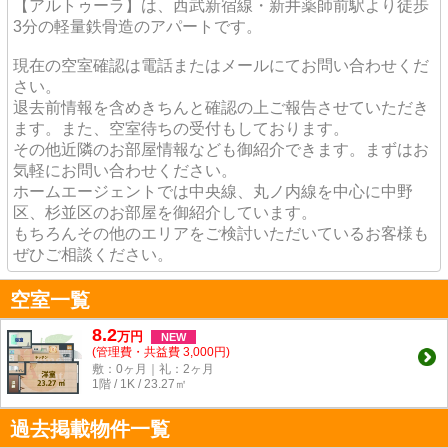
【アルトゥーラ】は、西武新宿線・新井薬師前駅より徒歩
3分の軽量鉄骨造のアパートです。
現在の空室確認は電話またはメールにてお問い合わせくだ
さい。
退去前情報を含めきちんと確認の上ご報告させていただき
ます。また、空室待ちの受付もしております。
その他近隣のお部屋情報なども御紹介できます。まずはお
気軽にお問い合わせください。
ホームエージェントでは中央線、丸ノ内線を中心に中野
区、杉並区のお部屋を御紹介しています。
もちろんその他のエリアをご検討いただいているお客様も
ぜひご相談ください。
空室一覧
8.2
万
円
NEW
(管理費・共益費 3,000円)
敷：0ヶ月｜礼：2ヶ月
1階 / 1K / 23.27㎡
過去掲載物件一覧