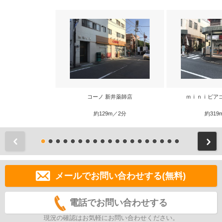
コーノ 新井薬師店
ｍｉｎｉピアゴ
約129m／2分
約319
前
メールでお問い合わせする(無料)
電話でお問い合わせする
現況の確認はお気軽にお問い合わせください。