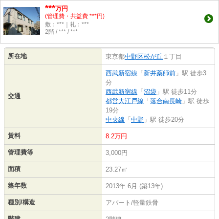
***
万円
(管理費・共益費 ***円)
敷：***｜礼：***
2階 / *** / ***
所在地
東京都
中野区
松が丘
１丁目
西武新宿線
「
新井薬師前
」駅 徒歩3
分
西武新宿線
「
沼袋
」駅 徒歩11分
交通
都営大江戸線
「
落合南長崎
」駅 徒歩
19分
中央線
「
中野
」駅 徒歩20分
賃料
8.2万円
管理費等
3,000円
面積
23.27㎡
築年数
2013年 6月 (築13年)
種別/構造
アパート/軽量鉄骨
階建