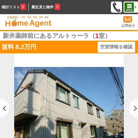
0
0
検討リスト
最近見た物件
お問合せ
新井薬師前にあるアルトゥーラ（
1
室）
賃料
8.2万円
空室情報を確認