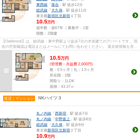
東西線
「
落合
」駅 徒歩12分
総武線
「
大久保
」駅 徒歩11分
東京都
新宿区
北新宿
４丁目
10.5
万円
築年数：築67年 ｜募集中：
1室
階数：2階建
【Oakbrook】は、総武線・東中野駅より徒歩7分の木造建てのアパートです。 現
在の空室確認は電話またはメールにてお問い合わせください。 退去前情報を含め
きちんと確認の上ご報告さ...
10.5
万
円
(管理費・共益費 2,000円)
敷：0.5ヶ月｜礼：1.5ヶ月
所在階：2階
間取り：1LDK
面積：43.37㎡
NKハイツ３
賃貸｜マンション
丸ノ内線
「
西新宿
」駅 徒歩7分
丸ノ内線
「
中野坂上
」駅 徒歩8分
総武線
「
大久保
」駅 徒歩9分
東京都
新宿区
北新宿
２丁目
10.9
万円