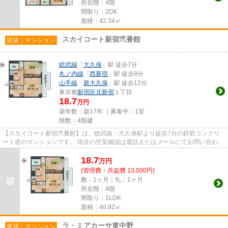
所在階：4階
間取り：2DK
面積：42.34㎡
スカイコート新宿弐番館
賃貸｜マンション
総武線
「
大久保
」駅 徒歩7分
丸ノ内線
「
西新宿
」駅 徒歩8分
山手線
「
新大久保
」駅 徒歩12分
東京都
新宿区
北新宿
１丁目
18.7
万円
築年数：築17年 ｜募集中：
1室
階数：4階建
【スカイコート新宿弐番館】は、総武線・大久保駅より徒歩7分の鉄筋コンクリ
ート造のマンションです。 現在の空室確認は電話またはメールにてお問い合わせ
ください。 退去前情報を含...
18.7
万
円
(管理費・共益費 13,000円)
敷：1ヶ月｜礼：1ヶ月
所在階：4階
間取り：1LDK
面積：40.92㎡
ラ・ミアカーサ東中野
賃貸｜マンション