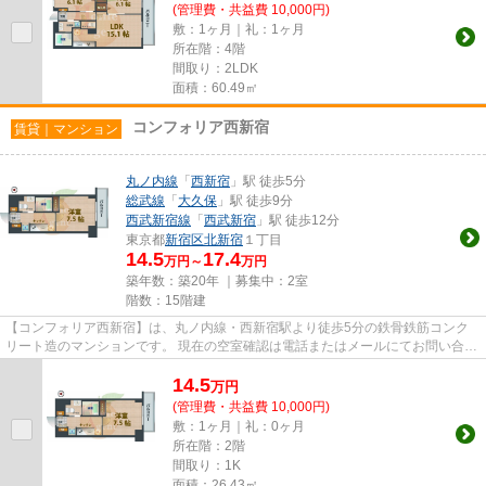
(管理費・共益費 10,000円)
敷：1ヶ月｜礼：1ヶ月
所在階：4階
間取り：2LDK
面積：60.49㎡
コンフォリア西新宿
賃貸｜マンション
丸ノ内線
「
西新宿
」駅 徒歩5分
総武線
「
大久保
」駅 徒歩9分
西武新宿線
「
西武新宿
」駅 徒歩12分
東京都
新宿区
北新宿
１丁目
14.5
17.4
万円～
万円
築年数：築20年 ｜募集中：
2室
階数：15階建
【コンフォリア西新宿】は、丸ノ内線・西新宿駅より徒歩5分の鉄骨鉄筋コンク
リート造のマンションです。 現在の空室確認は電話またはメールにてお問い合わ
せください。 退去前情報を...
14.5
万
円
(管理費・共益費 10,000円)
敷：1ヶ月｜礼：0ヶ月
所在階：2階
間取り：1K
面積：26.43㎡