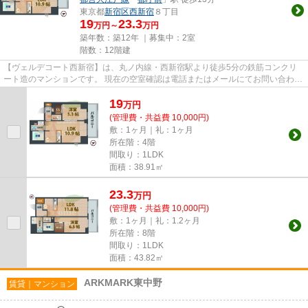
東京都
新宿区
西新宿
８丁目
19
23.3
万円～
万円
築年数：築12年 ｜募集中：
2室
階数：12階建
【ヴェルデコート西新宿】は、丸ノ内線・西新宿駅より徒歩5分の鉄筋コンクリ
ート造のマンションです。 現在の空室確認は電話またはメールにてお問い合わせ
ください。 退去前情報を含...
19
万
円
(管理費・共益費 10,000円)
敷：1ヶ月｜礼：1ヶ月
所在階：4階
間取り：1LDK
面積：38.91㎡
23.3
万
円
(管理費・共益費 10,000円)
敷：1ヶ月｜礼：1.2ヶ月
所在階：8階
間取り：1LDK
面積：43.82㎡
ARKMARK東中野
賃貸｜マンション