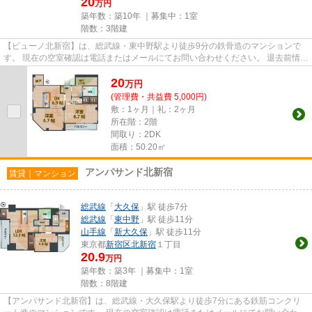
20
万円
築年数：築10年 ｜募集中：
1室
階数：3階建
【ビューノ北新宿】は、総武線・東中野駅より徒歩9分の鉄骨造のマンションで
す。 現在の空室確認は電話またはメールにてお問い合わせください。 退去前情報
を含めきちんと確認の上ご...
20
万
円
(管理費・共益費 5,000円)
敷：1ヶ月｜礼：2ヶ月
所在階：2階
間取り：2DK
面積：50.20㎡
アンパサンド北新宿
賃貸｜マンション
総武線
「
大久保
」駅 徒歩7分
総武線
「
東中野
」駅 徒歩11分
山手線
「
新大久保
」駅 徒歩11分
東京都
新宿区
北新宿
１丁目
20.9
万円
築年数：築3年 ｜募集中：
1室
階数：8階建
【アンパサンド北新宿】は、総武線・大久保駅より徒歩7分にある鉄筋コンクリ