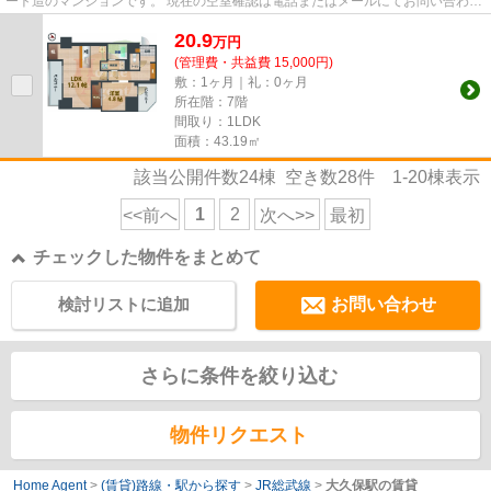
ート造のマンションです。 現在の空室確認は電話またはメールにてお問い合わせ
ください。 退去前情報を含...
20.9
万
円
(管理費・共益費 15,000円)
敷：1ヶ月｜礼：0ヶ月
所在階：7階
間取り：1LDK
面積：43.19㎡
該当公開件数
24
棟 空き数
28
件
1-20
棟表示
1
2
<<前へ
次へ>>
最初
チェックした物件をまとめて
検討リストに追加
お問い合わせ
さらに条件を絞り込む
物件リクエスト
Home Agent
>
(賃貸)路線・駅から探す
>
JR総武線
>
大久保駅の賃貸