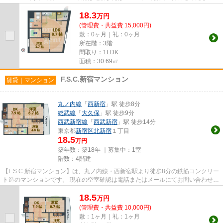
退去前情報を含めきちんと...
18.3
万
円
(管理費・共益費 15,000円)
敷：0ヶ月｜礼：0ヶ月
所在階：3階
間取り：1LDK
面積：30.69㎡
F.S.C.新宿マンション
賃貸｜マンション
丸ノ内線
「
西新宿
」駅 徒歩8分
総武線
「
大久保
」駅 徒歩9分
西武新宿線
「
西武新宿
」駅 徒歩14分
東京都
新宿区
北新宿
１丁目
18.5
万円
築年数：築18年 ｜募集中：
1室
階数：4階建
【F.S.C.新宿マンション】は、丸ノ内線・西新宿駅より徒歩8分の鉄筋コンクリー
ト造のマンションです。 現在の空室確認は電話またはメールにてお問い合わせく
ださい。 退去前情報を含...
18.5
万
円
(管理費・共益費 10,000円)
敷：1ヶ月｜礼：1ヶ月