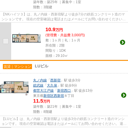
築年数：築25年 ｜募集中：
1室
階数：3階建
【NKハイツ３】は、丸ノ内線・西新宿駅より徒歩7分の鉄筋コンクリート造のマ
ンションです。 現在の空室確認は電話またはメールにてお問い合わせください。
退去前情報を含めきちんと...
10.9
万
円
(管理費・共益費 3,000円)
敷：1ヶ月｜礼：1ヶ月
所在階：2階
間取り：1DK
面積：29.10㎡
LUビル
賃貸｜マンション
丸ノ内線
「
西新宿
」駅 徒歩3分
総武線
「
大久保
」駅 徒歩9分
都営大江戸線
「
新宿西口
」駅 徒歩13分
東京都
新宿区
西新宿
８丁目
11.5
万円
築年数：築21年 ｜募集中：
1室
階数：8階建
【LUビル】は、丸ノ内線・西新宿駅より徒歩3分の鉄筋コンクリート造のマンシ
ョンです。 現在の空室確認は電話またはメールにてお問い合わせください。 退去