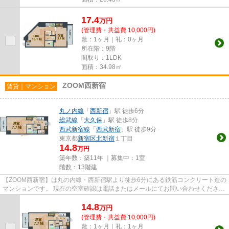
17.4
万
円
(管理費・共益費 10,000円)
敷：1ヶ月｜礼：0ヶ月
所在階：9階
間取り：1LDK
面積：34.98㎡
ZOOM西新宿
賃貸｜マンション
丸ノ内線
「
西新宿
」駅 徒歩6分
総武線
「
大久保
」駅 徒歩8分
西武新宿線
「
西武新宿
」駅 徒歩9分
東京都
新宿区
北新宿
１丁目
14.8
万円
築年数：築11年 ｜募集中：
1室
階数：13階建
【ZOOM西新宿】は丸の内線・西新宿駅より徒歩6分にある鉄筋コンクリート造の
マンションです。 現在の空室確認は電話またはメールにてお問い合わせくださ
い。 退去前情報を含めきちん...
14.8
万
円
(管理費・共益費 10,000円)
敷：1ヶ月｜礼：1ヶ月