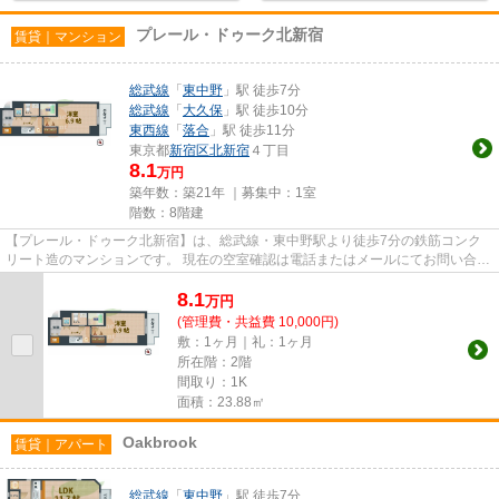
プレール・ドゥーク北新宿
賃貸｜マンション
総武線
「
東中野
」駅 徒歩7分
総武線
「
大久保
」駅 徒歩10分
東西線
「
落合
」駅 徒歩11分
東京都
新宿区
北新宿
４丁目
8.1
万円
築年数：築21年 ｜募集中：
1室
階数：8階建
【プレール・ドゥーク北新宿】は、総武線・東中野駅より徒歩7分の鉄筋コンク
リート造のマンションです。 現在の空室確認は電話またはメールにてお問い合わ
せください。 退去前情報を...
8.1
万
円
(管理費・共益費 10,000円)
敷：1ヶ月｜礼：1ヶ月
所在階：2階
間取り：1K
面積：23.88㎡
Oakbrook
賃貸｜アパート
総武線
「
東中野
」駅 徒歩7分