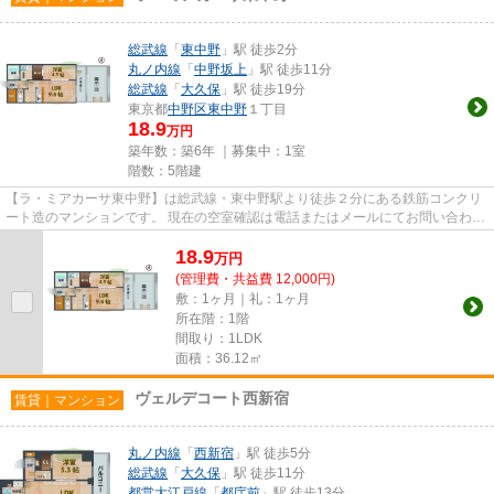
総武線
「
東中野
」駅 徒歩2分
丸ノ内線
「
中野坂上
」駅 徒歩11分
総武線
「
大久保
」駅 徒歩19分
東京都
中野区
東中野
１丁目
18.9
万円
築年数：築6年 ｜募集中：
1室
階数：5階建
【ラ・ミアカーサ東中野】は総武線・東中野駅より徒歩２分にある鉄筋コンクリ
ート造のマンションです。 現在の空室確認は電話またはメールにてお問い合わせ
ください。 退去前情報を含...
18.9
万
円
(管理費・共益費 12,000円)
敷：1ヶ月｜礼：1ヶ月
所在階：1階
間取り：1LDK
面積：36.12㎡
ヴェルデコート西新宿
賃貸｜マンション
丸ノ内線
「
西新宿
」駅 徒歩5分
総武線
「
大久保
」駅 徒歩11分
都営大江戸線
「
都庁前
」駅 徒歩13分