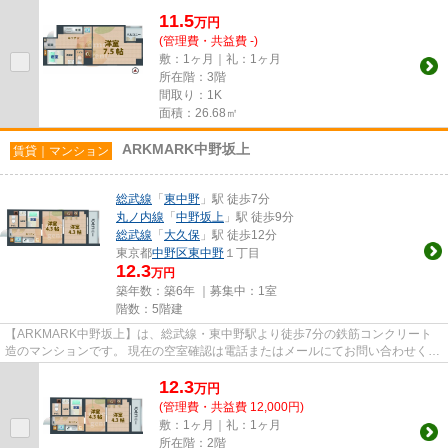
前情報を含めきちんと確認...
11.5
万
円
(管理費・共益費 -)
敷：1ヶ月｜礼：1ヶ月
所在階：3階
間取り：1K
面積：26.68㎡
ARKMARK中野坂上
賃貸｜マンション
総武線
「
東中野
」駅 徒歩7分
丸ノ内線
「
中野坂上
」駅 徒歩9分
総武線
「
大久保
」駅 徒歩12分
東京都
中野区
東中野
１丁目
12.3
万円
築年数：築6年 ｜募集中：
1室
階数：5階建
【ARKMARK中野坂上】は、総武線・東中野駅より徒歩7分の鉄筋コンクリート
造のマンションです。 現在の空室確認は電話またはメールにてお問い合わせくだ
さい。 退去前情報を含めきちん...
12.3
万
円
(管理費・共益費 12,000円)
敷：1ヶ月｜礼：1ヶ月
所在階：2階