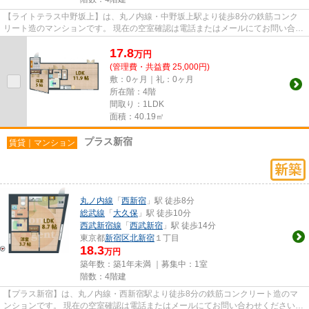
【ライトテラス中野坂上】は、丸ノ内線・中野坂上駅より徒歩8分の鉄筋コンク
リート造のマンションです。 現在の空室確認は電話またはメールにてお問い合わ
せください。 退去前情報を...
17.8
万
円
(管理費・共益費 25,000円)
敷：0ヶ月｜礼：0ヶ月
所在階：4階
間取り：1LDK
面積：40.19㎡
プラス新宿
賃貸｜マンション
丸ノ内線
「
西新宿
」駅 徒歩8分
総武線
「
大久保
」駅 徒歩10分
西武新宿線
「
西武新宿
」駅 徒歩14分
東京都
新宿区
北新宿
１丁目
18.3
万円
築年数：築1年未満 ｜募集中：
1室
階数：4階建
【プラス新宿】は、丸ノ内線・西新宿駅より徒歩8分の鉄筋コンクリート造のマ
ンションです。 現在の空室確認は電話またはメールにてお問い合わせください。