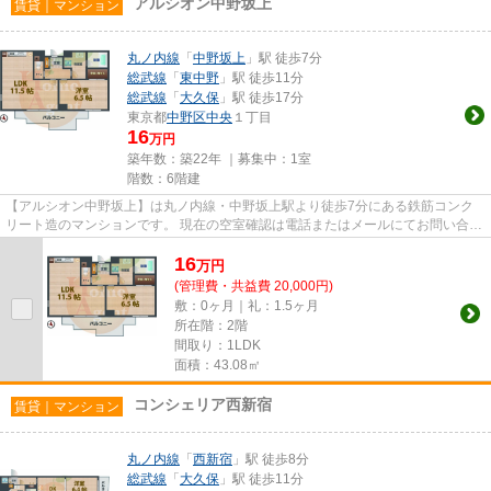
アルシオン中野坂上
賃貸｜マンション
丸ノ内線
「
中野坂上
」駅 徒歩7分
総武線
「
東中野
」駅 徒歩11分
総武線
「
大久保
」駅 徒歩17分
東京都
中野区
中央
１丁目
16
万円
築年数：築22年 ｜募集中：
1室
階数：6階建
【アルシオン中野坂上】は丸ノ内線・中野坂上駅より徒歩7分にある鉄筋コンク
リート造のマンションです。 現在の空室確認は電話またはメールにてお問い合わ
せください。 退去前情報を...
16
万
円
(管理費・共益費 20,000円)
敷：0ヶ月｜礼：1.5ヶ月
所在階：2階
間取り：1LDK
面積：43.08㎡
コンシェリア西新宿
賃貸｜マンション
丸ノ内線
「
西新宿
」駅 徒歩8分
総武線
「
大久保
」駅 徒歩11分