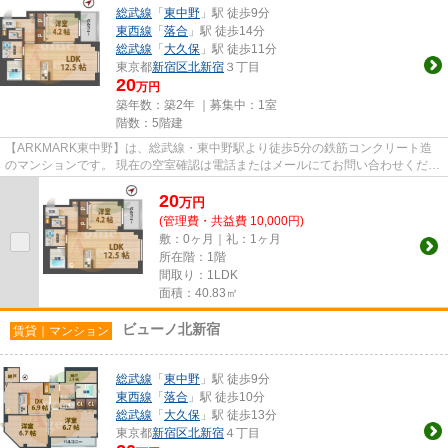
総武線
「
東中野
」駅 徒歩9分
東西線
「
落合
」駅 徒歩14分
総武線
「
大久保
」駅 徒歩11分
東京都
新宿区
北新宿
３丁目
20
万円
築年数：築2年 ｜募集中：
1室
階数：5階建
【ARKMARK東中野】は、総武線・東中野駅より徒歩5分の鉄筋コンクリート造
のマンションです。 現在の空室確認は電話またはメールにてお問い合わせくださ
い。 退去前情報を含めきちんと...
20
万
円
(管理費・共益費 10,000円)
敷：0ヶ月｜礼：1ヶ月
所在階：1階
間取り：1LDK
面積：40.83㎡
ビューノ北新宿
賃貸｜マンション
総武線
「
東中野
」駅 徒歩9分
東西線
「
落合
」駅 徒歩10分
総武線
「
大久保
」駅 徒歩13分
東京都
新宿区
北新宿
４丁目