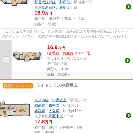
都営大江戸線
「
都庁前
」駅 徒歩15分
東京都
新宿区
北新宿
１丁目
16.9
万円
築年数：築18年 ｜募集中：
1室
階数：13階建
【コンシェリア西新宿】は、丸ノ内線・西新宿駅より徒歩8分鉄筋コンクリート
造のマンションです。 現在の空室確認は電話またはメールにてお問い合わせくだ
さい。 退去前情報を含めき...
16.9
万
円
(管理費・共益費 10,000円)
敷：1ヶ月｜礼：0.5ヶ月
所在階：8階
間取り：1DK
面積：34.50㎡
ライトテラス中野坂上
賃貸｜マンション
丸ノ内線
「
中野坂上
」駅 徒歩8分
総武線
「
東中野
」駅 徒歩8分
総武線
「
大久保
」駅 徒歩15分
東京都
中野区
中央
１丁目
17.8
万円
築年数：築8年 ｜募集中：
1室
階数：4階建