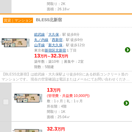
間取り：2K
面積：26.18㎡
BLESS北新宿
賃貸｜マンション
総武線
「
大久保
」駅 徒歩8分
丸ノ内線
「
西新宿
」駅 徒歩9分
山手線
「
新大久保
」駅 徒歩12分
東京都
新宿区
北新宿
１丁目
13
32.3
万円～
万円
築年数：築10年 ｜募集中：
2室
階数：5階建
【BLESS北新宿】は総武線・大久保駅より徒歩8分にある鉄筋コンクリート造の
マンションです。 現在の空室確認は電話またはメールにてお問い合わせくださ
い。 退去前情報を含めきちんと...
13
万
円
(管理費・共益費 10,000円)
敷：1ヶ月｜礼：1ヶ月
所在階：4階
間取り：1K
面積：25.04㎡
32.3
万
円