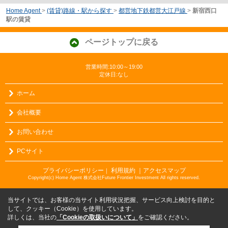
Home Agent
>
(賃貸)路線・駅から探す
>
都営地下鉄都営大江戸線
>
新宿西口
駅の賃貸
ページトップに戻る
営業時間:10:00～19:00
定休日:なし
ホーム
会社概要
お問い合わせ
PCサイト
プライバシーポリシー
利用規約
｜アクセスマップ
｜
Copyright(c) Home Agent 株式会社Future Frontier Investment All rights reserved.
当サイトでは、お客様の当サイト利用状況把握、サービス向上検討を目的と
して、クッキー（Cookie）を使用しています。
詳しくは、当社の
「Cookieの取扱いについて」
をご確認ください。