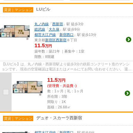
LUビル
賃貸｜マンション
丸ノ内線
「
西新宿
」駅 徒歩3分
総武線
「
大久保
」駅 徒歩9分
都営大江戸線
「
新宿西口
」駅 徒歩13分
東京都
新宿区
西新宿
８丁目
11.5
万円
築年数：築21年 ｜募集中：
1室
階数：8階建
【LUビル】は、丸ノ内線・西新宿駅より徒歩3分の鉄筋コンクリート造のマンシ
ョンです。 現在の空室確認は電話またはメールにてお問い合わせください。 退去
前情報を含めきちんと確認...
11.5
万
円
(管理費・共益費 -)
敷：1ヶ月｜礼：1ヶ月
所在階：3階
間取り：1K
面積：26.68㎡
デュオ・スカーラ西新宿
賃貸｜マンション
都営大江戸線
「
新宿西口
」駅 徒歩4分