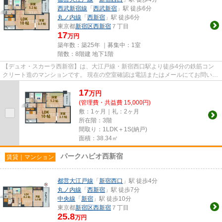
西武新宿線
「
西武新宿
」駅 徒歩6分
丸ノ内線
「
西新宿
」駅 徒歩6分
東京都
新宿区
西新宿
７丁目
17
万円
築年数：築25年 ｜募集中：
1室
階数：8階建 地下1階
【デュオ・スカーラ西新宿】は、大江戸線・新宿西口駅より徒歩4分の鉄筋コン
クリート造のマンションです。 現在の空室確認は電話またはメールにてお問い合
わせください。 退去前情報...
17
万
円
(管理費・共益費 15,000円)
敷：1ヶ月｜礼：2ヶ月
所在階：3階
間取り：1LDK＋1S(納戸)
面積：38.34㎡
パークハビオ西新宿
賃貸｜マンション
都営大江戸線
「
新宿西口
」駅 徒歩4分
丸ノ内線
「
西新宿
」駅 徒歩7分
中央線
「
新宿
」駅 徒歩10分
東京都
新宿区
西新宿
７丁目
25.8
万円