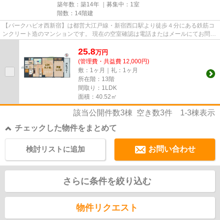
築年数：築14年 ｜募集中：
1室
階数：14階建
【パークハビオ西新宿】は都営大江戸線・新宿西口駅より徒歩４分にある鉄筋コ
ンクリート造のマンションです。 現在の空室確認は電話またはメールにてお問い
合わせください。 退去前情...
25.8
万
円
(管理費・共益費 12,000円)
敷：1ヶ月｜礼：1ヶ月
所在階：13階
間取り：1LDK
面積：40.52㎡
該当公開件数
3
棟 空き数
3
件
1-3
棟表示
チェックした物件をまとめて
検討リストに追加
お問い合わせ
さらに条件を絞り込む
物件リクエスト