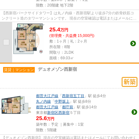
階数：20階建 地下2階
【西新宿パークサイドタワー】は丸ノ内線・西新宿駅より徒歩7分の鉄骨鉄筋コ
ンクリート造のタワーマンションです。 現在の空室確認は電話またはメールにて
お問い合わせください。 退...
25.4
万
円
(管理費・共益費 15,000円)
敷：1ヶ月｜礼：2ヶ月
所在階：8階
間取り：2LDK
面積：69.03㎡
デュオメゾン西新宿
賃貸｜マンション
都営大江戸線
「
西新宿五丁目
」駅 徒歩4分
丸ノ内線
「
中野坂上
」駅 徒歩8分
都営大江戸線
「
都庁前
」駅 徒歩14分
東京都
新宿区
西新宿
５丁目
25.6
万円
築年数：予定 ｜募集中：
1室
階数：5階建
【デュオメゾン西新宿】 現在の空室確認は電話またはメールにてお問い合わせく