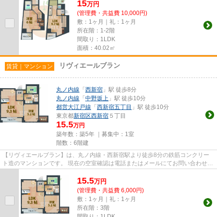
15
万
円
(管理費・共益費 10,000円)
敷：1ヶ月｜礼：1ヶ月
所在階：1-2階
間取り：1LDK
面積：40.02㎡
リヴィエールブラン
賃貸｜マンション
丸ノ内線
「
西新宿
」駅 徒歩8分
丸ノ内線
「
中野坂上
」駅 徒歩10分
都営大江戸線
「
西新宿五丁目
」駅 徒歩10分
東京都
新宿区
西新宿
５丁目
15.5
万円
築年数：築5年 ｜募集中：
1室
階数：6階建
【リヴィエールブラン】は、丸ノ内線・西新宿駅より徒歩8分の鉄筋コンクリー
ト造のマンションです。 現在の空室確認は電話またはメールにてお問い合わせく
ださい。 退去前情報を含め...
15.5
万
円
(管理費・共益費 6,000円)
敷：1ヶ月｜礼：1ヶ月
所在階：3階
間取り：1LDK