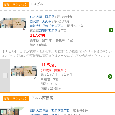
LUビル
賃貸｜マンション
丸ノ内線
「
西新宿
」駅 徒歩3分
総武線
「
大久保
」駅 徒歩9分
都営大江戸線
「
新宿西口
」駅 徒歩13分
東京都
新宿区
西新宿
８丁目
11.5
万円
築年数：築21年 ｜募集中：
1室
階数：8階建
【LUビル】は、丸ノ内線・西新宿駅より徒歩3分の鉄筋コンクリート造のマンシ
ョンです。 現在の空室確認は電話またはメールにてお問い合わせください。 退去
前情報を含めきちんと確認...
11.5
万
円
(管理費・共益費 -)
敷：1ヶ月｜礼：1ヶ月
所在階：3階
間取り：1K
面積：26.68㎡
アルム西新宿
賃貸｜マンション
都営大江戸線
「
西新宿五丁目
」駅 徒歩3分