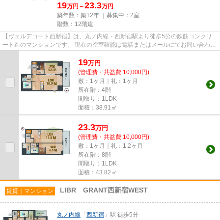
19
23.3
万円～
万円
築年数：築12年 ｜募集中：
2室
階数：12階建
【ヴェルデコート西新宿】は、丸ノ内線・西新宿駅より徒歩5分の鉄筋コンクリ
ート造のマンションです。 現在の空室確認は電話またはメールにてお問い合わせ
ください。 退去前情報を含...
19
万
円
(管理費・共益費 10,000円)
敷：1ヶ月｜礼：1ヶ月
所在階：4階
間取り：1LDK
面積：38.91㎡
23.3
万
円
(管理費・共益費 10,000円)
敷：1ヶ月｜礼：1.2ヶ月
所在階：8階
間取り：1LDK
面積：43.82㎡
LIBR GRANT西新宿WEST
賃貸｜マンション
丸ノ内線
「
西新宿
」駅 徒歩5分