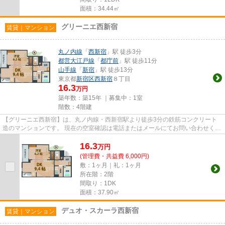
面積：34.44㎡
グリーニエ西新宿
賃貸｜マンション
丸ノ内線
「
西新宿
」駅 徒歩3分
都営大江戸線
「
都庁前
」駅 徒歩11分
山手線
「
新宿
」駅 徒歩13分
東京都
新宿区
西新宿
８丁目
16.3
万円
築年数：築15年 ｜募集中：
1室
階数：4階建
【グリーニエ西新宿】は、丸ノ内線・西新宿駅より徒歩3分の鉄筋コンクリート
造のマンションです。 現在の空室確認は電話またはメールにてお問い合わせくだ
さい。 退去前情報を含めき...
16.3
万
円
(管理費・共益費 6,000円)
敷：1ヶ月｜礼：1ヶ月
所在階：2階
間取り：1DK
面積：37.90㎡
デュオ・スカーラ西新宿
賃貸｜マンション