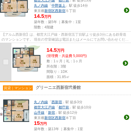
都営大江戸線
「
都庁前
」駅 徒歩13分
丸ノ内線
「
中野坂上
」駅 徒歩14分
東京都
新宿区
西新宿
５丁目
14.5
万円
築年数：築5年 ｜募集中：
1室
階数：4階建
【アルム西新宿】は、都営大江戸線・西新宿五丁目駅より徒歩3分にある鉄骨造
のマンションです。 現在の空室確認は電話またはメールにてお問い合わせくださ
い。 退去前情報を含めきち...
14.5
万
円
(管理費・共益費 5,000円)
敷：1ヶ月｜礼：1ヶ月
所在階：3階
間取り：1DK
面積：31.85㎡
グリーニエ西新宿弐番館
賃貸｜マンション
丸ノ内線
「
西新宿
」駅 徒歩3分
都営大江戸線
「
都庁前
」駅 徒歩10分
山手線
「
新宿
」駅 徒歩12分
東京都
新宿区
西新宿
８丁目
15
万円
築年数：築13年 ｜募集中：
1室