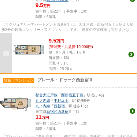
9.5
万円
築年数：築22年 ｜募集中：
1室
階数：6階建
【ラグジュアリーアパートメント西新宿】は、大江戸線・西新宿五丁目駅より徒
歩2分の鉄筋コンクリート造のマンションです。 現在の空室確認は電話またはメ
ールにてお問い合わせくださ...
9.5
万
円
(管理費・共益費 10,000円)
敷：0ヶ月｜礼：1ヶ月
所在階：1階
間取り：1K
面積：25.20㎡
プレール・ドゥーク西新宿Ⅱ
賃貸｜マンション
都営大江戸線
「
西新宿五丁目
」駅 徒歩4分
丸ノ内線
「
中野坂上
」駅 徒歩9分
丸ノ内線
「
西新宿
」駅 徒歩13分
東京都
新宿区
西新宿
５丁目
11
万円
築年数：築21年 ｜募集中：
1室
階数：5階建
【プレール・ドゥーク西新宿Ⅱ】は、都営大江戸線・西新宿五丁目駅より徒歩4