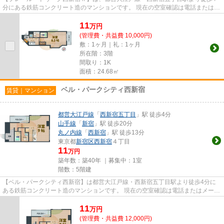
分にある鉄筋コンクリート造のマンションです。 現在の空室確認は電話またはメ
ールにてお問い合わせくださ...
11
万
円
(管理費・共益費 10,000円)
敷：1ヶ月｜礼：1ヶ月
所在階：3階
間取り：1K
面積：24.68㎡
ベル・パークシティ西新宿
賃貸｜マンション
都営大江戸線
「
西新宿五丁目
」駅 徒歩4分
山手線
「
新宿
」駅 徒歩20分
丸ノ内線
「
西新宿
」駅 徒歩13分
東京都
新宿区
西新宿
４丁目
11
万円
築年数：築40年 ｜募集中：
1室
階数：5階建
【ベル・パークシティ西新宿】は都営大江戸線・西新宿五丁目駅より徒歩4分に
ある鉄筋コンクリート造のマンションです。 現在の空室確認は電話またはメール
にてお問い合わせください。...
11
万
円
(管理費・共益費 12,000円)