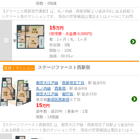
階数：4階建
【グリーニエ西新宿弐番館】は、丸ノ内線・西新宿駅より徒歩3分にある鉄筋コ
ンクリート造のマンションです。 現在の空室確認は電話またはメールにてお問い
合わせください。 退去前情...
15
万
円
(管理費・共益費 6,000円)
敷：1ヶ月｜礼：1ヶ月
所在階：3階
間取り：1DK
面積：30.03㎡
ステージファースト西新宿
賃貸｜マンション
都営大江戸線
「
西新宿五丁目
」駅 徒歩5分
丸ノ内線
「
西新宿
」駅 徒歩8分
都営大江戸線
「
都庁前
」駅 徒歩13分
東京都
新宿区
西新宿
５丁目
15
万円
築年数：築20年 ｜募集中：
1室
階数：14階建
【ステージファースト西新宿】は、都営大江戸線・西新宿五丁目駅より徒歩5分
にある鉄筋コンクリート造のマンションです。 現在の空室確認は電話またはメー
ルにてお問い合わせください...