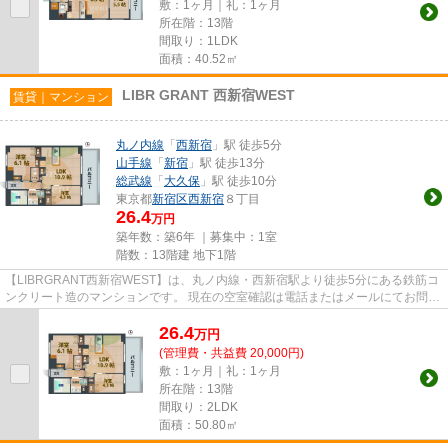
敷：1ヶ月｜礼：1ヶ月
所在階：13階
間取り：1LDK
面積：40.52㎡
LIBR GRANT 西新宿WEST
賃貸｜マンション
丸ノ内線
「
西新宿
」駅 徒歩5分
山手線
「
新宿
」駅 徒歩13分
総武線
「
大久保
」駅 徒歩10分
東京都
新宿区
西新宿
８丁目
26.4
万円
築年数：築6年 ｜募集中：
1室
階数：13階建 地下1階
【LIBRGRANT西新宿WEST】は、丸ノ内線・西新宿駅より徒歩5分にある鉄筋コ
ンクリート造のマンションです。 現在の空室確認は電話またはメールにてお問い
合わせください。 退去前情報を...
26.4
万
円
(管理費・共益費 20,000円)
敷：1ヶ月｜礼：1ヶ月
所在階：13階
間取り：2LDK
面積：50.80㎡