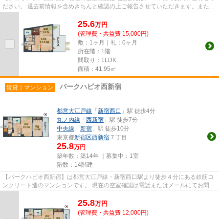
ださい。 退去前情報を含めきちんと確認の上ご報告させていただきます。また、
空室待ちの受付もしており...
25.6
万
円
(管理費・共益費 15,000円)
敷：1ヶ月｜礼：0ヶ月
所在階：1階
間取り：1LDK
面積：41.95㎡
パークハビオ西新宿
賃貸｜マンション
都営大江戸線
「
新宿西口
」駅 徒歩4分
丸ノ内線
「
西新宿
」駅 徒歩7分
中央線
「
新宿
」駅 徒歩10分
東京都
新宿区
西新宿
７丁目
25.8
万円
築年数：築14年 ｜募集中：
1室
階数：14階建
【パークハビオ西新宿】は都営大江戸線・新宿西口駅より徒歩４分にある鉄筋コ
ンクリート造のマンションです。 現在の空室確認は電話またはメールにてお問い
合わせください。 退去前情...
25.8
万
円
(管理費・共益費 12,000円)