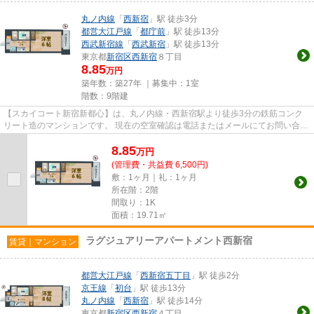
丸ノ内線
「
西新宿
」駅 徒歩3分
都営大江戸線
「
都庁前
」駅 徒歩13分
西武新宿線
「
西武新宿
」駅 徒歩13分
東京都
新宿区
西新宿
８丁目
8.85
万円
築年数：築27年 ｜募集中：
1室
階数：9階建
【スカイコート新宿新都心】は、丸ノ内線・西新宿駅より徒歩3分の鉄筋コンク
リート造のマンションです。 現在の空室確認は電話またはメールにてお問い合わ
せください。 退去前情報を...
8.85
万
円
(管理費・共益費 6,500円)
敷：1ヶ月｜礼：1ヶ月
所在階：2階
間取り：1K
面積：19.71㎡
ラグジュアリーアパートメント西新宿
賃貸｜マンション
都営大江戸線
「
西新宿五丁目
」駅 徒歩2分
京王線
「
初台
」駅 徒歩13分
丸ノ内線
「
西新宿
」駅 徒歩14分
東京都
新宿区
西新宿
４丁目