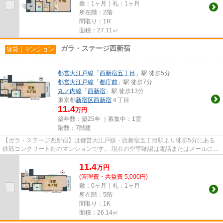
敷：1ヶ月｜礼：1ヶ月
所在階：2階
間取り：1R
面積：27.11㎡
ガラ・ステージ西新宿
賃貸｜マンション
都営大江戸線
「
西新宿五丁目
」駅 徒歩5分
都営大江戸線
「
都庁前
」駅 徒歩7分
丸ノ内線
「
西新宿
」駅 徒歩13分
東京都
新宿区
西新宿
４丁目
11.4
万円
築年数：築25年 ｜募集中：
1室
階数：7階建
【ガラ・ステージ西新宿】は都営大江戸線・西新宿五丁目駅より徒歩5分にある
鉄筋コンクリート造のマンションです。 現在の空室確認は電話またはメールにて
お問い合わせください。 退...
11.4
万
円
(管理費・共益費 5,000円)
敷：0ヶ月｜礼：1ヶ月
所在階：5階
間取り：1K
面積：26.14㎡