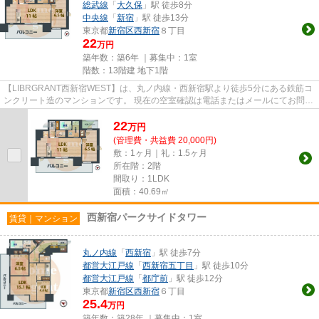
総武線
「
大久保
」駅 徒歩8分
中央線
「
新宿
」駅 徒歩13分
東京都
新宿区
西新宿
８丁目
22
万円
築年数：築6年 ｜募集中：
1室
階数：13階建 地下1階
【LIBRGRANT西新宿WEST】は、丸ノ内線・西新宿駅より徒歩5分にある鉄筋コ
ンクリート造のマンションです。 現在の空室確認は電話またはメールにてお問い
合わせください。 退去前情報を...
22
万
円
(管理費・共益費 20,000円)
敷：1ヶ月｜礼：1.5ヶ月
所在階：2階
間取り：1LDK
面積：40.69㎡
西新宿パークサイドタワー
賃貸｜マンション
丸ノ内線
「
西新宿
」駅 徒歩7分
都営大江戸線
「
西新宿五丁目
」駅 徒歩10分
都営大江戸線
「
都庁前
」駅 徒歩12分
東京都
新宿区
西新宿
６丁目
25.4
万円
築年数：築28年 ｜募集中：
1室