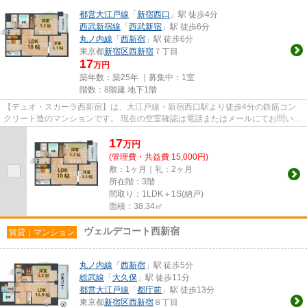
都営大江戸線
「
新宿西口
」駅 徒歩4分
西武新宿線
「
西武新宿
」駅 徒歩6分
丸ノ内線
「
西新宿
」駅 徒歩6分
東京都
新宿区
西新宿
７丁目
17
万円
築年数：築25年 ｜募集中：
1室
階数：8階建 地下1階
【デュオ・スカーラ西新宿】は、大江戸線・新宿西口駅より徒歩4分の鉄筋コン
クリート造のマンションです。 現在の空室確認は電話またはメールにてお問い合
わせください。 退去前情報...
17
万
円
(管理費・共益費 15,000円)
敷：1ヶ月｜礼：2ヶ月
所在階：3階
間取り：1LDK＋1S(納戸)
面積：38.34㎡
ヴェルデコート西新宿
賃貸｜マンション
丸ノ内線
「
西新宿
」駅 徒歩5分
総武線
「
大久保
」駅 徒歩11分
都営大江戸線
「
都庁前
」駅 徒歩13分
東京都
新宿区
西新宿
８丁目