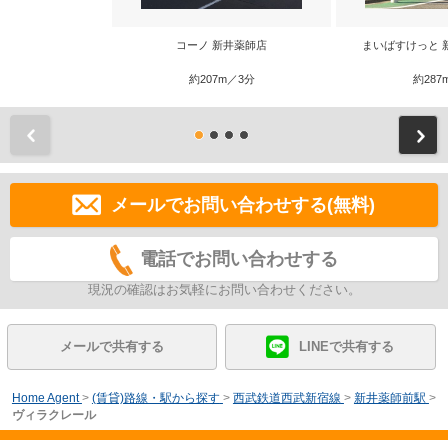
コーノ 新井薬師店
まいばすけっと 
約207m／3分
約287
前
メールでお問い合わせする(無料)
電話でお問い合わせする
現況の確認はお気軽にお問い合わせください。
メールで共有する
LINEで共有する
Home Agent
>
(賃貸)路線・駅から探す
>
西武鉄道西武新宿線
>
新井薬師前駅
>
ヴィラクレール