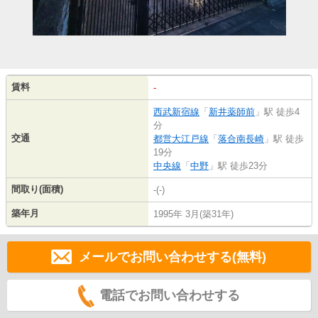
賃料
-
西武新宿線
「
新井薬師前
」駅 徒歩4
分
交通
都営大江戸線
「
落合南長崎
」駅 徒歩
19分
中央線
「
中野
」駅 徒歩23分
間取り(面積)
-(-)
築年月
1995年 3月(築31年)
メールでお問い合わせする(無料)
電話でお問い合わせする