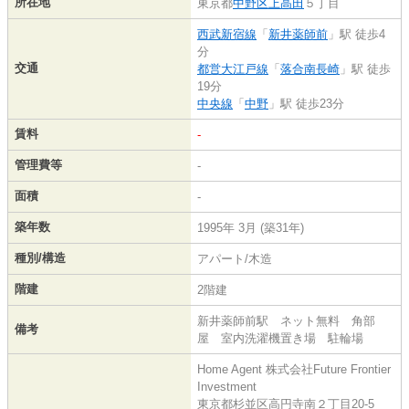
所在地
東京都
中野区
上高田
５丁目
西武新宿線
「
新井薬師前
」駅 徒歩4
分
交通
都営大江戸線
「
落合南長崎
」駅 徒歩
19分
中央線
「
中野
」駅 徒歩23分
賃料
-
管理費等
-
面積
-
築年数
1995年 3月 (築31年)
種別/構造
アパート/木造
階建
2階建
新井薬師前駅 ネット無料 角部
備考
屋 室内洗濯機置き場 駐輪場
Home Agent 株式会社Future Frontier
Investment
東京都杉並区高円寺南２丁目20-5