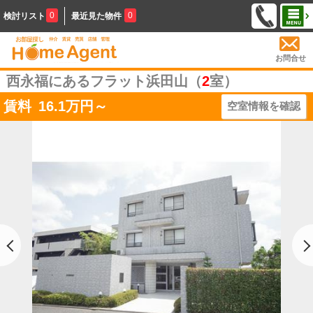
0
0
検討リスト
最近見た物件
お問合せ
西永福にあるフラット浜田山（
2
室）
賃料
16.1
万円～
空室情報を確認