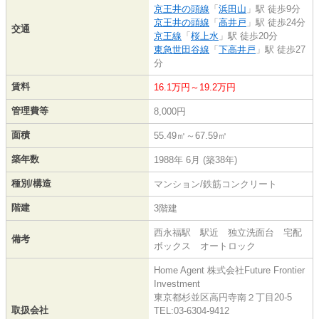
京王井の頭線
「
浜田山
」駅 徒歩9分
京王井の頭線
「
高井戸
」駅 徒歩24分
交通
京王線
「
桜上水
」駅 徒歩20分
東急世田谷線
「
下高井戸
」駅 徒歩27
分
賃料
16.1万円～19.2万円
管理費等
8,000円
面積
55.49㎡～67.59㎡
築年数
1988年 6月 (築38年)
種別/構造
マンション/鉄筋コンクリート
階建
3階建
西永福駅 駅近 独立洗面台 宅配
備考
ボックス オートロック
Home Agent 株式会社Future Frontier
Investment
東京都杉並区高円寺南２丁目20-5
取扱会社
TEL:03-6304-9412