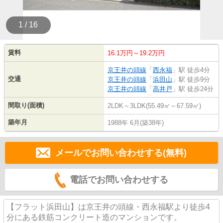
1 / 16
賃料
16.1万円～19.2万円
京王井の頭線
「
西永福
」駅 徒歩4分
交通
京王井の頭線
「
浜田山
」駅 徒歩9分
京王井の頭線
「
高井戸
」駅 徒歩24分
間取り(面積)
2LDK～3LDK(55.49㎡～67.59㎡)
築年月
1988年 6月(築38年)
メールでお問い合わせする(無料)
電話でお問い合わせする
【フラット浜田山】は京王井の頭線・西永福駅より徒歩4
分にある鉄筋コンクリート造のマンションです。