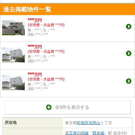
過去掲載物件一覧
***
万円
(管理費・共益費 ***円)
敷：***｜礼：***
3階 / *** / ***
***
万円
(管理費・共益費 ***円)
敷：***｜礼：***
3階 / *** / ***
***
万円
(管理費・共益費 ***円)
敷：***｜礼：***
3階 / *** / ***
全5件を表示する
所在地
東京都
杉並区
浜田山
１丁目
京王井の頭線
「
西永福
」駅 徒歩4分