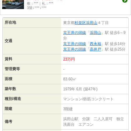
敷：***｜礼：***
3階 / *** / ***
所在地
東京都
杉並区
浜田山
４丁目
京王井の頭線
「
浜田山
」駅 徒歩6～9
分
交通
京王井の頭線
「
西永福
」駅 徒歩14分
京王井の頭線
「
高井戸
」駅 徒歩25分
賃料
23万円
管理費等
-
面積
83.60㎡
築年数
1979年 6月 (築47年)
種別/構造
マンション/鉄筋コンクリート
階建
3階建
浜田山駅 分譲 二人入居可 独立
備考
洗面台 エアコン