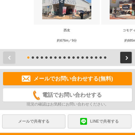
西友
コモデ
約676m／9分
約685
前
メールでお問い合わせする(無料)
電話でお問い合わせする
現況の確認はお気軽にお問い合わせください。
メールで共有する
LINEで共有する