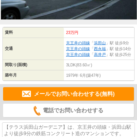
賃料
23万円
京王井の頭線
「
浜田山
」駅 徒歩9分
交通
京王井の頭線
「
西永福
」駅 徒歩14分
京王井の頭線
「
高井戸
」駅 徒歩25分
間取り(面積)
3LDK(83.60㎡)
築年月
1979年 6月(築47年)
メールでお問い合わせする(無料)
電話でお問い合わせする
【テラス浜田山ガーデニア】は、京王井の頭線・浜田山駅
より徒歩9分の鉄筋コンクリート造のマンションです。