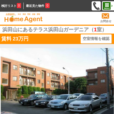
0
0
検討リスト
最近見た物件
お問合せ
浜田山にあるテラス浜田山ガーデニア（
1
室）
賃料
23万円
空室情報を確認