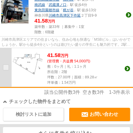
南武線
「
武蔵溝ノ口
」駅 徒歩4分
東急田園都市線
「
梶が谷
」駅 徒歩13分
神奈川県
川崎市高津区
下作延
２丁目9‐9
41.58
万円
築年数：築33年 ｜募集中：
1室
階数：6階建
川崎市高津区エリアでの住まいなら、住み心地も快適な「MSBビル」はいかがで
しょうか。駅から徒歩4分というのは遊びたい盛りの学生にも魅力的です。2駅利
用できる場所にあり、行き先に...
41.58
万
円
(管理費・共益費 54,000円)
敷：0ヶ月｜礼：1.1ヶ月
所在階：2階
坪数：27.00坪｜面積：89.28㎡
坪単価：
1.54
万円
該当公開件数
3
件 空き数
3
件
1-3
件表示
チェックした物件をまとめて
検討リストに追加
お問い合わせ