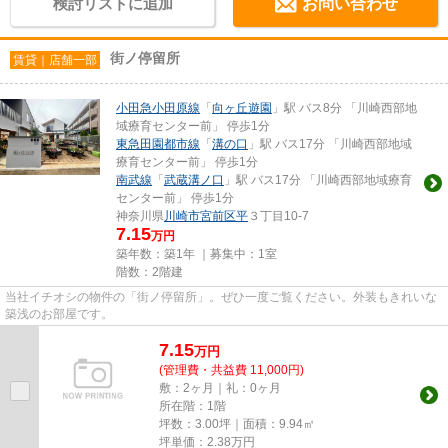
検討リストに追加
お問い合わせ
街ノ停留所
賃貸｜店舗一部
小田急小田原線
「
向ヶ丘遊園
」駅 バス8分 「川崎西部地
域療育センター前」 停歩1分
東急田園都市線
「
溝の口
」駅 バス17分 「川崎西部地域
療育センター前」 停歩1分
南武線
「
武蔵溝ノ口
」駅 バス17分 「川崎西部地域療育
センター前」 停歩1分
神奈川県
川崎市宮前区
平
３丁目10-7
7.15
万円
築年数：築1年 ｜募集中：
1室
階数：2階建
当社イチオシの物件の「街ノ停留所」。ぜひ一度ご覧ください。外装もきれいな
築浅のお部屋です。
7.15
万
円
(管理費・共益費 11,000円)
敷：2ヶ月｜礼：0ヶ月
所在階：1階
坪数：3.00坪｜面積：9.94㎡
坪単価：
2.38
万円