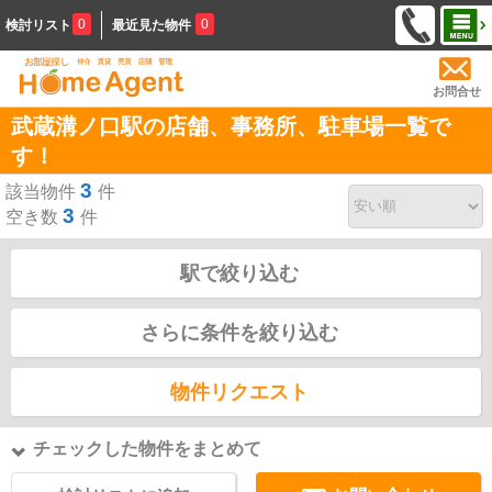
0
0
検討リスト
最近見た物件
お問合せ
武蔵溝ノ口駅の店舗、事務所、駐車場一覧で
す！
3
該当物件
件
3
空き数
件
駅で絞り込む
さらに条件を絞り込む
物件リクエスト
チェックした物件をまとめて