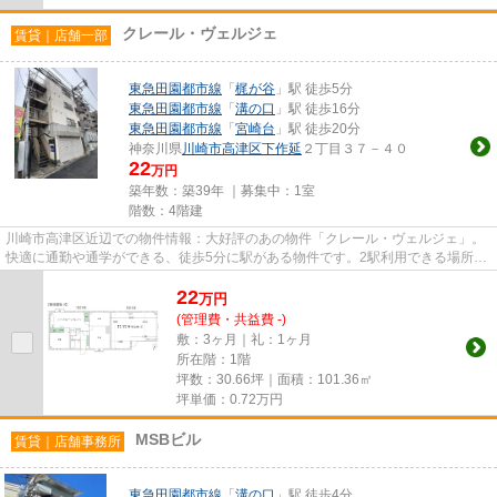
クレール・ヴェルジェ
賃貸｜店舗一部
東急田園都市線
「
梶が谷
」駅 徒歩5分
東急田園都市線
「
溝の口
」駅 徒歩16分
東急田園都市線
「
宮崎台
」駅 徒歩20分
神奈川県
川崎市高津区
下作延
２丁目３７－４０
22
万円
築年数：築39年 ｜募集中：
1室
階数：4階建
川崎市高津区近辺での物件情報：大好評のあの物件「クレール・ヴェルジェ」。
快適に通勤や通学ができる、徒歩5分に駅がある物件です。2駅利用できる場所に
あり、行き先に合わせて使い...
22
万
円
(管理費・共益費 -)
敷：3ヶ月｜礼：1ヶ月
所在階：1階
坪数：30.66坪｜面積：101.36㎡
坪単価：
0.72
万円
MSBビル
賃貸｜店舗事務所
東急田園都市線
「
溝の口
」駅 徒歩4分