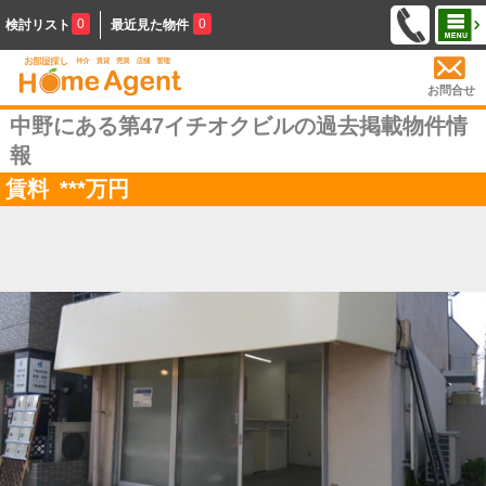
0
0
検討リスト
最近見た物件
お問合せ
中野にある第47イチオクビルの過去掲載物件情
報
賃料
***
万円