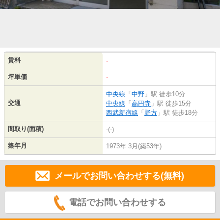
賃料
-
坪単価
-
中央線
「
中野
」駅 徒歩10分
交通
中央線
「
高円寺
」駅 徒歩15分
西武新宿線
「
野方
」駅 徒歩18分
間取り(面積)
-(-)
築年月
1973年 3月(築53年)
メールでお問い合わせする(無料)
電話でお問い合わせする