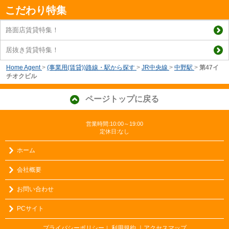
こだわり特集
路面店賃貸特集！
居抜き賃貸特集！
Home Agent
>
(事業用(賃貸))路線・駅から探す
>
JR中央線
>
中野駅
>
第47イ
チオクビル
ページトップに戻る
営業時間:10:00～19:00
定休日:なし
ホーム
会社概要
お問い合わせ
PCサイト
プライバシーポリシー
利用規約
｜アクセスマップ
｜