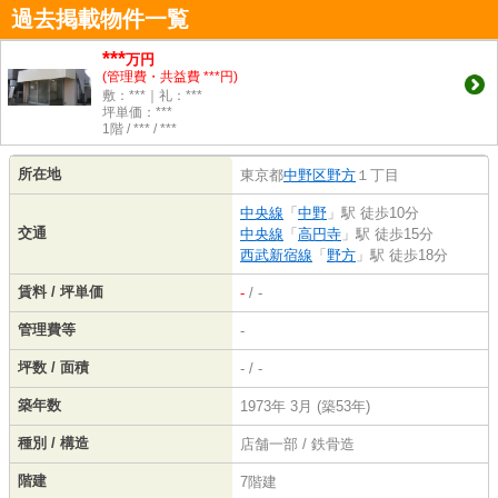
過去掲載物件一覧
***
万円
(管理費・共益費 ***円)
敷：***｜礼：***
坪単価：***
1階 / *** / ***
所在地
東京都
中野区
野方
１丁目
中央線
「
中野
」駅 徒歩10分
交通
中央線
「
高円寺
」駅 徒歩15分
西武新宿線
「
野方
」駅 徒歩18分
賃料 / 坪単価
-
/ -
管理費等
-
坪数 / 面積
- / -
築年数
1973年 3月 (築53年)
種別 / 構造
店舗一部 / 鉄骨造
階建
7階建