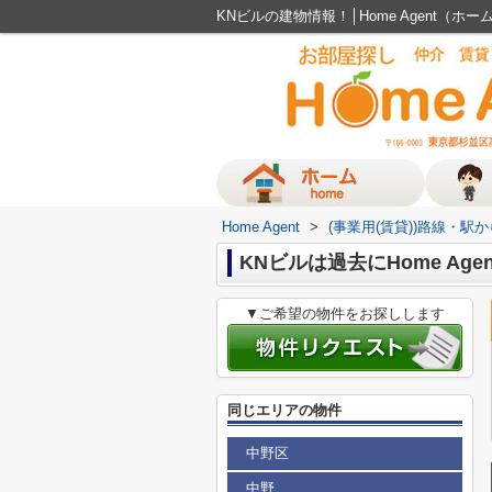
KNビルの建物情報！│Home Agent（ホ
Home Agent
>
(事業用(賃貸))路線・駅
KNビルは過去にHome A
▼ご希望の物件をお探しします
同じエリアの物件
中野区
中野