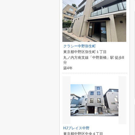
クラシー中野弥生町
東京都中野区弥生町１丁目
丸ノ内方南支線「中野新橋」駅 徒歩8
分
築4年
HJプレイス中野
東京都中野区中央４丁目