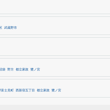
区
武蔵野市
沼袋
野方
都立家政
鷺ノ宮
野富士見町
西新宿五丁目
都立家政
鷺ノ宮