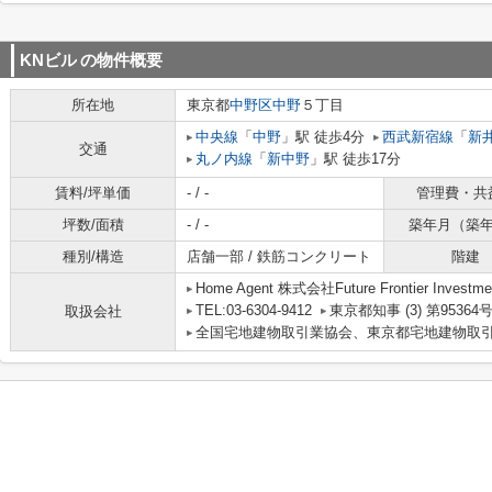
KNビル
の物件概要
所在地
東京都
中野区
中野
５丁目
中央線
「
中野
」駅 徒歩4分
西武新宿線
「
新
交通
丸ノ内線
「
新中野
」駅 徒歩17分
賃料/坪単価
- / -
管理費・共
坪数/面積
- / -
築年月（築
種別/構造
店舗一部 / 鉄筋コンクリート
階建
Home Agent 株式会社Future Frontier Investme
TEL:03-6304-9412
東京都知事 (3) 第95364
取扱会社
全国宅地建物取引業協会、東京都宅地建物取