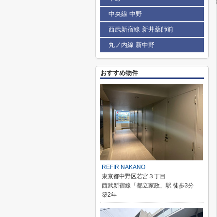
中央線 中野
西武新宿線 新井薬師前
丸ノ内線 新中野
おすすめ物件
REFIR NAKANO
東京都中野区若宮３丁目
西武新宿線「都立家政」駅 徒歩3分
築2年