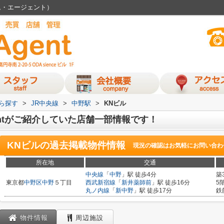
ーム・エージェント）
から探す
>
JR中央線
>
中野駅
>
KNビル
gentがご紹介していた店舗一部情報です！
KNビル
の過去掲載物件情報
現況の確認はお気軽にお問い合わ
所在地
交通
中央線
「
中野
」駅 徒歩4分
築
東京都
中野区
中野
５丁目
西武新宿線
「
新井薬師前
」駅 徒歩16分
5
丸ノ内線
「
新中野
」駅 徒歩17分
鉄
物件情報
周辺施設