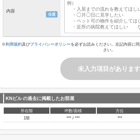
内容
任意
※
利用規約
及び
プライバシーポリシー
を必ずお読みください。左記内容に同
さい。
未入力項目がありま
KNビル
の過去に掲載したお部屋
所在階
坪数/面積
方位
1階
*** / ***
***