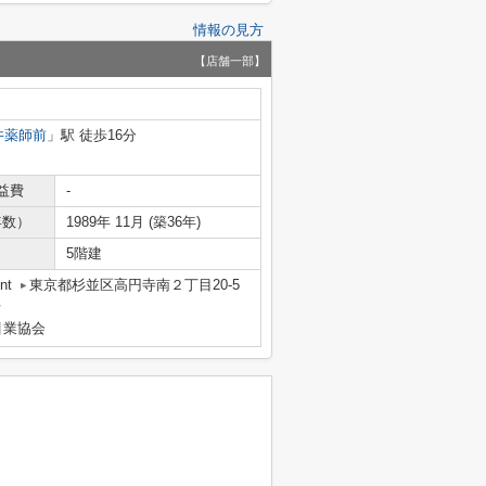
情報の見方
【店舗一部】
井薬師前
」駅 徒歩16分
益費
-
年数）
1989年 11月 (築36年)
5階建
nt
東京都杉並区高円寺南２丁目20-5
号
引業協会