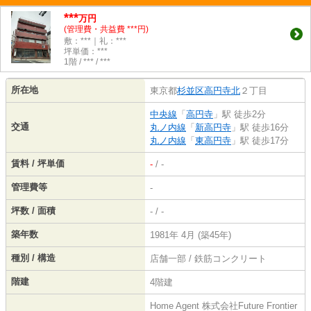
***
万円
(管理費・共益費 ***円)
敷：***｜礼：***
坪単価：***
1階 / *** / ***
所在地
東京都
杉並区
高円寺北
２丁目
中央線
「
高円寺
」駅 徒歩2分
交通
丸ノ内線
「
新高円寺
」駅 徒歩16分
丸ノ内線
「
東高円寺
」駅 徒歩17分
賃料 / 坪単価
-
/ -
管理費等
-
坪数 / 面積
- / -
築年数
1981年 4月 (築45年)
種別 / 構造
店舗一部 / 鉄筋コンクリート
階建
4階建
Home Agent 株式会社Future Frontier