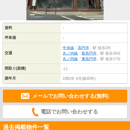
賃料
-
坪単価
-
中央線
「
高円寺
」駅 徒歩2分
交通
丸ノ内線
「
新高円寺
」駅 徒歩16分
丸ノ内線
「
東高円寺
」駅 徒歩17分
間取り(面積)
-(-)
築年月
1981年 4月(築45年)
メールでお問い合わせする(無料)
電話でお問い合わせする
過去掲載物件一覧