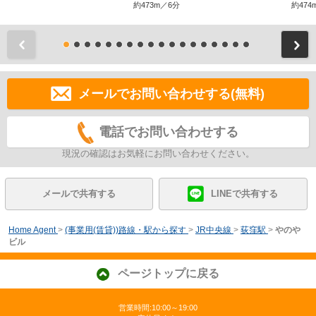
約473m／6分
約474
前
メールでお問い合わせする(無料)
電話でお問い合わせする
現況の確認はお気軽にお問い合わせください。
メールで共有する
LINEで共有する
Home Agent
>
(事業用(賃貸))路線・駅から探す
>
JR中央線
>
荻窪駅
>
やのや
ビル
ページトップに戻る
営業時間:10:00～19:00