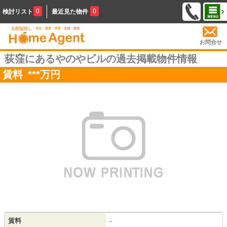
0
0
検討リスト
最近見た物件
お問合せ
荻窪にあるやのやビルの過去掲載物件情報
賃料
***
万円
賃料
-