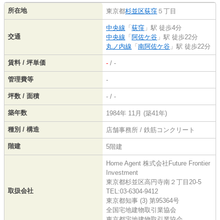
所在地
東京都
杉並区
荻窪
５丁目
中央線
「
荻窪
」駅 徒歩4分
交通
中央線
「
阿佐ケ谷
」駅 徒歩22分
丸ノ内線
「
南阿佐ケ谷
」駅 徒歩22分
賃料 / 坪単価
-
/ -
管理費等
-
坪数 / 面積
- / -
築年数
1984年 11月 (築41年)
種別 / 構造
店舗事務所 / 鉄筋コンクリート
階建
5階建
Home Agent 株式会社Future Frontier
Investment
東京都杉並区高円寺南２丁目20-5
取扱会社
TEL:03-6304-9412
東京都知事 (3) 第95364号
全国宅地建物取引業協会
東京都宅地建物取引業協会