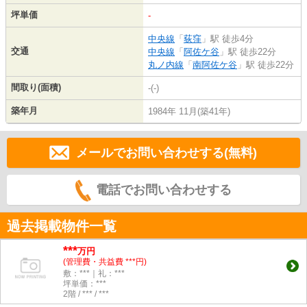
坪単価
-
中央線
「
荻窪
」駅 徒歩4分
交通
中央線
「
阿佐ケ谷
」駅 徒歩22分
丸ノ内線
「
南阿佐ケ谷
」駅 徒歩22分
間取り(面積)
-(-)
築年月
1984年 11月(築41年)
メールでお問い合わせする(無料)
電話でお問い合わせする
過去掲載物件一覧
***
万円
(管理費・共益費 ***円)
敷：***｜礼：***
坪単価：***
2階 / *** / ***