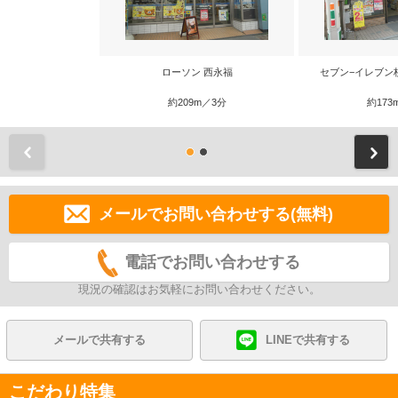
ローソン 西永福
セブン−イレブン
約209m／3分
約173
前
メールでお問い合わせする(無料)
電話でお問い合わせする
現況の確認はお気軽にお問い合わせください。
メールで共有する
LINEで共有する
こだわり特集