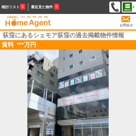
0
0
検討リスト
最近見た物件
お問合せ
荻窪にあるシェモア荻窪の過去掲載物件情報
賃料
***
万円