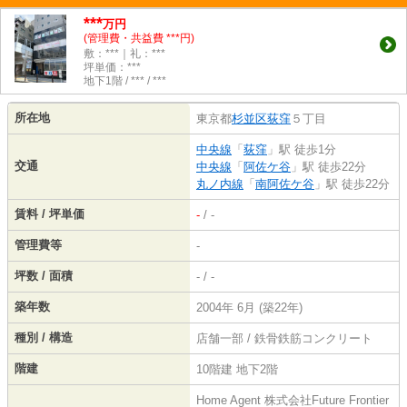
***
万円
(管理費・共益費 ***円)
敷：***｜礼：***
坪単価：***
地下1階 / *** / ***
所在地
東京都
杉並区
荻窪
５丁目
中央線
「
荻窪
」駅 徒歩1分
交通
中央線
「
阿佐ケ谷
」駅 徒歩22分
丸ノ内線
「
南阿佐ケ谷
」駅 徒歩22分
賃料 / 坪単価
-
/ -
管理費等
-
坪数 / 面積
- / -
築年数
2004年 6月 (築22年)
種別 / 構造
店舗一部 / 鉄骨鉄筋コンクリート
階建
10階建 地下2階
Home Agent 株式会社Future Frontier