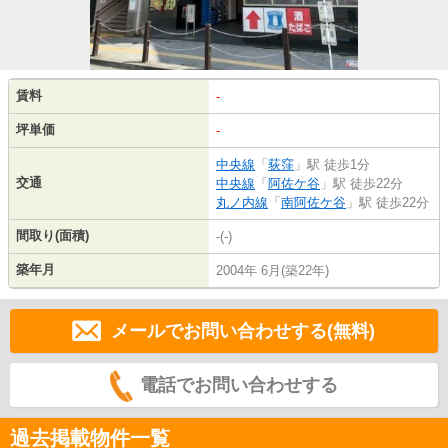
賃料
-
坪単価
-
中央線
「
荻窪
」駅 徒歩1分
交通
中央線
「
阿佐ケ谷
」駅 徒歩22分
丸ノ内線
「
南阿佐ケ谷
」駅 徒歩22分
間取り(面積)
-(-)
築年月
2004年 6月(築22年)
メールでお問い合わせする(無料)
電話でお問い合わせする
過去掲載物件一覧