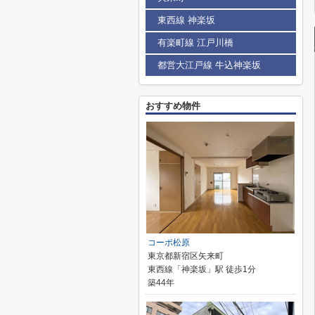
東西線 神楽坂
有楽町線 江戸川橋
都営大江戸線 牛込神楽坂
おすすめ物件
コーポ松原
東京都新宿区矢来町
東西線「神楽坂」駅 徒歩1分
築44年