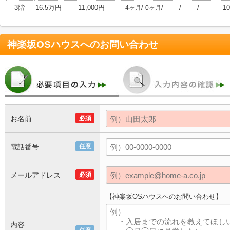
3階
16.5万円
11,000円
/
/
/
/
10
4ヶ月
0ヶ月
-
-
-
神楽坂OSハウス
へのお問い合わせ
お名前
必須
電話番号
任意
メールアドレス
必須
【神楽坂OSハウスへのお問い合わせ】
内容