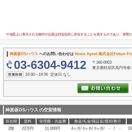
※地図上に表示される物件の位置は付近住所に所在することを表すものであり、実際
神楽坂OSハウス
へのお問い合わせは
Home Agent 株式会社Future Fro
03-6304-9412
〒166-0003
東京都杉並区高円寺南２
10:00～19:00 定休日:なし
神楽坂OSハウス
の空室情報
所在階
賃料
管理費・共益費
敷金/礼金/保証金/償却/敷引
2階
22万円
11,000円
/
/
/
/
15
4ヶ月
0ヶ月
0ヶ月
-
-