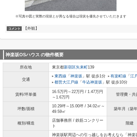
※写真や図と実際の現状とが異なる場合は現状を優先させていただきます
【外観】
コメント
神楽坂OSハウス
の物件概要
所在地
東京都
新宿区
矢来町
139
東西線
「
神楽坂
」駅 徒歩1分
有楽町線
「
江
交通
都営大江戸線
「
牛込神楽坂
」駅 徒歩10分
16.5万円～22万円 / 1.47万円
賃料/坪単価
管理費・共
～1.6万円
10.29坪～15.00坪 / 34.02㎡～
坪数/面積
築年月（築
49.59㎡
店舗事務所 / 鉄筋コンクリー
種別/構造
階建
ト
神楽坂駅周辺への引っ越しをお考えなら「神楽