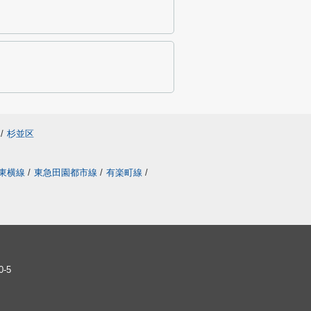
/
杉並区
東横線
/
東急田園都市線
/
有楽町線
/
-5