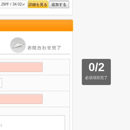
.29坪 / 34.02㎡
詳細を見る
追加する
0
/
2
必須項目完了