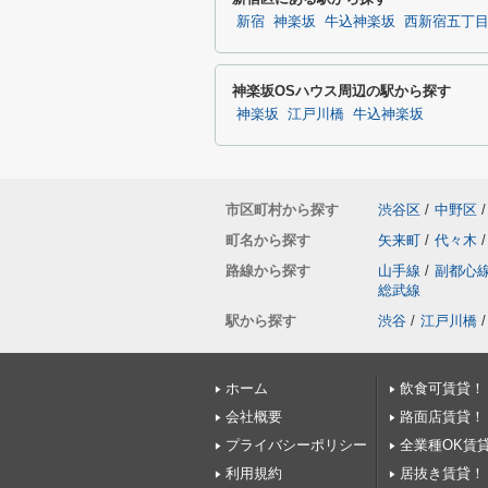
新宿
神楽坂
牛込神楽坂
西新宿五丁
神楽坂OSハウス周辺の駅から探す
神楽坂
江戸川橋
牛込神楽坂
市区町村から探す
渋谷区
/
中野区
/
町名から探す
矢来町
/
代々木
/
路線から探す
山手線
/
副都心
総武線
駅から探す
渋谷
/
江戸川橋
/
ホーム
飲食可賃貸！
会社概要
路面店賃貸！
プライバシーポリシー
全業種OK賃
利用規約
居抜き賃貸！