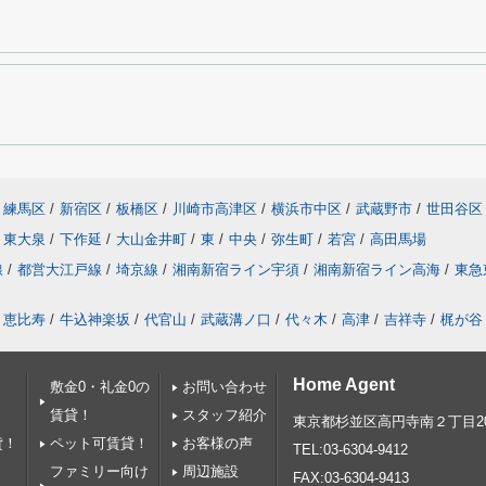
目
練馬区
/
新宿区
/
板橋区
/
川崎市高津区
/
横浜市中区
/
武蔵野市
/
世田谷区
東大泉
/
下作延
/
大山金井町
/
東
/
中央
/
弥生町
/
若宮
/
高田馬場
線
/
都営大江戸線
/
埼京線
/
湘南新宿ライン宇須
/
湘南新宿ライン高海
/
東急
恵比寿
/
牛込神楽坂
/
代官山
/
武蔵溝ノ口
/
代々木
/
高津
/
吉祥寺
/
梶が谷
Home Agent
敷金0・礼金0の
お問い合わせ
賃貸！
スタッフ紹介
東京都杉並区高円寺南２丁目20
貸！
ペット可賃貸！
お客様の声
TEL:03-6304-9412
ファミリー向け
周辺施設
FAX:03-6304-9413