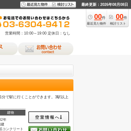
最終更新：2026年08月08日
00
00
件
件
最近見た物件
検討リスト
営業時間：10:00～19:00
定休日：なし
1分で駅に行くことができます。3駅以上
建物
空室情報へ
32年
階建
筋コンクリート