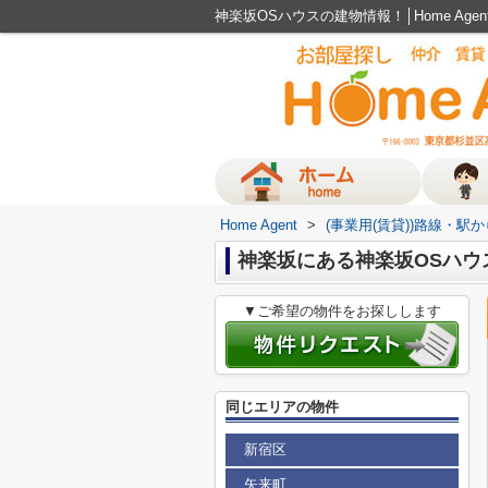
神楽坂OSハウスの建物情報！│Home Ag
Home Agent
>
(事業用(賃貸))路線・駅
神楽坂にある神楽坂OSハウ
▼ご希望の物件をお探しします
同じエリアの物件
新宿区
矢来町