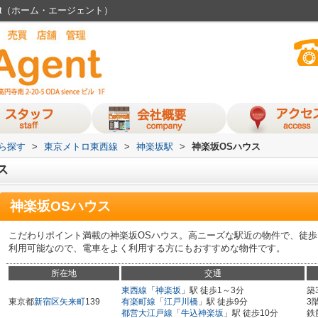
ent（ホーム・エージェント）
から探す
>
東京メトロ東西線
>
神楽坂駅
>
神楽坂OSハウス
ス
神楽坂OSハウス
こだわりポイント満載の神楽坂OSハウス。高ニーズな駅近の物件で、徒歩
利用可能なので、電車をよく利用する方にもおすすめな物件です。
所在地
交通
東西線
「
神楽坂
」駅 徒歩1～3分
築
東京都
新宿区
矢来町
139
有楽町線
「
江戸川橋
」駅 徒歩9分
3
都営大江戸線
「
牛込神楽坂
」駅 徒歩10分
鉄