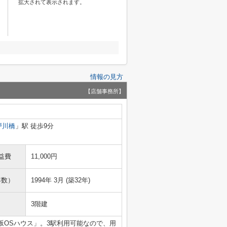
拡大されて表示されます。
情報の見方
【店舗事務所】
戸川橋
」駅 徒歩9分
益費
11,000円
年数）
1994年 3月 (築32年)
3階建
坂OSハウス」。3駅利用可能なので、用