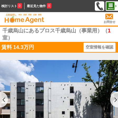
0
0
検討リスト
最近見た物件
お問合せ
千歳烏山にあるプロス千歳烏山（事業用）（
1
室）
賃料
14.3万円
空室情報を確認