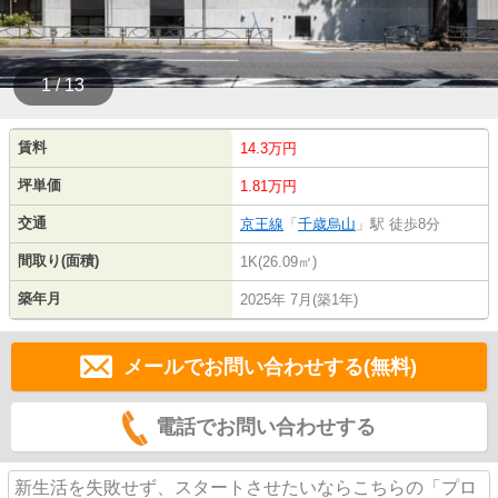
1 / 13
賃料
14.3万円
坪単価
1.81万円
交通
京王線
「
千歳烏山
」駅 徒歩8分
間取り(面積)
1K(26.09㎡)
築年月
2025年 7月(築1年)
メールでお問い合わせする(無料)
電話でお問い合わせする
新生活を失敗せず、スタートさせたいならこちらの「プロ