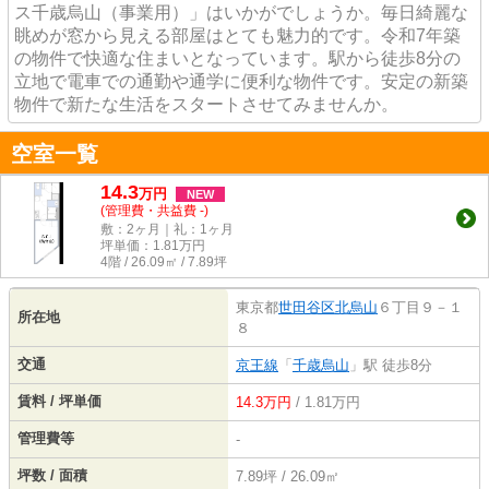
ス千歳烏山（事業用）」はいかがでしょうか。毎日綺麗な
眺めが窓から見える部屋はとても魅力的です。令和7年築
の物件で快適な住まいとなっています。駅から徒歩8分の
立地で電車での通勤や通学に便利な物件です。安定の新築
物件で新たな生活をスタートさせてみませんか。
空室一覧
14.3
万
円
NEW
(管理費・共益費 -)
敷：2ヶ月｜礼：1ヶ月
坪単価：
1.81
万円
4階 / 26.09㎡ / 7.89坪
東京都
世田谷区
北烏山
６丁目９－１
所在地
８
交通
京王線
「
千歳烏山
」駅 徒歩8分
賃料 / 坪単価
14.3万円
/ 1.81万円
管理費等
-
坪数 / 面積
7.89坪 / 26.09㎡