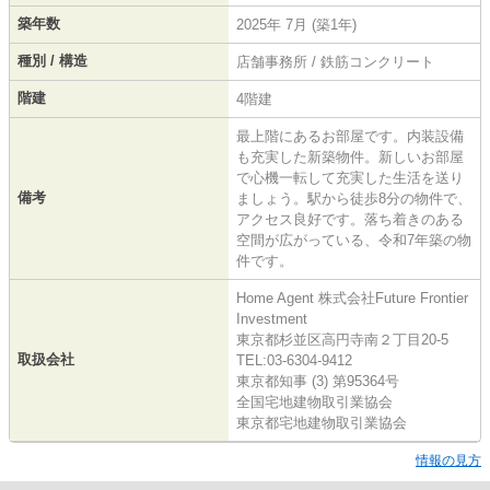
築年数
2025年 7月 (築1年)
種別 / 構造
店舗事務所 / 鉄筋コンクリート
階建
4階建
最上階にあるお部屋です。内装設備
も充実した新築物件。新しいお部屋
で心機一転して充実した生活を送り
備考
ましょう。駅から徒歩8分の物件で、
アクセス良好です。落ち着きのある
空間が広がっている、令和7年築の物
件です。
Home Agent 株式会社Future Frontier
Investment
東京都杉並区高円寺南２丁目20-5
取扱会社
TEL:03-6304-9412
東京都知事 (3) 第95364号
全国宅地建物取引業協会
東京都宅地建物取引業協会
情報の見方