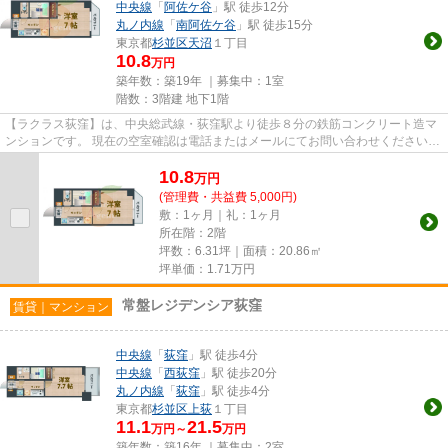
中央線
「
阿佐ケ谷
」駅 徒歩12分
丸ノ内線
「
南阿佐ケ谷
」駅 徒歩15分
東京都
杉並区
天沼
１丁目
10.8
万円
築年数：築19年 ｜募集中：
1室
階数：3階建 地下1階
【ラクラス荻窪】は、中央総武線・荻窪駅より徒歩８分の鉄筋コンクリート造マ
ンションです。 現在の空室確認は電話またはメールにてお問い合わせください。
退去前情報を含めきちんと...
10.8
万
円
(管理費・共益費 5,000円)
敷：1ヶ月｜礼：1ヶ月
所在階：2階
坪数：6.31坪｜面積：20.86㎡
坪単価：
1.71
万円
常盤レジデンシア荻窪
賃貸｜マンション
中央線
「
荻窪
」駅 徒歩4分
中央線
「
西荻窪
」駅 徒歩20分
丸ノ内線
「
荻窪
」駅 徒歩4分
東京都
杉並区
上荻
１丁目
11.1
21.5
万円～
万円
築年数：築16年 ｜募集中：
2室