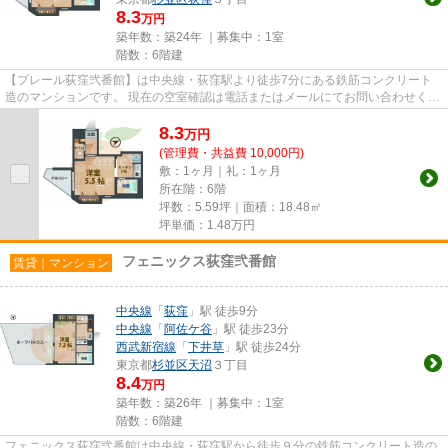
8.3
万円
築年数：築24年 ｜募集中：
1室
階数：6階建
【プレール荻窪弐番館】は中央線・荻窪駅より徒歩7分にある鉄筋コンクリート
造のマンションです。 現在の空室確認は電話またはメールにてお問い合わせくだ
さい。 退去前情報を含めき...
8.3
万
円
(管理費・共益費 10,000円)
敷：1ヶ月｜礼：1ヶ月
所在階：6階
坪数：5.59坪｜面積：18.48㎡
坪単価：
1.48
万円
フェニックス荻窪弐番館
賃貸｜マンション
中央線
「
荻窪
」駅 徒歩9分
中央線
「
阿佐ケ谷
」駅 徒歩23分
西武新宿線
「
下井草
」駅 徒歩24分
東京都
杉並区
天沼
３丁目
8.4
万円
築年数：築26年 ｜募集中：
1室
階数：6階建
フェニックス荻窪弐番館は中央線・荻窪駅から徒歩９分の鉄筋コンクリート造の