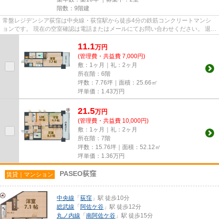
階数：9階建
常盤レジデンシア荻窪は中央線・荻窪駅から徒歩4分の鉄筋コンクリートマンシ
ョンです。 現在の空室確認は電話またはメールにてお問い合わせください。 退去
前情報を含めきちんと確認...
11.1
万
円
(管理費・共益費 7,000円)
敷：1ヶ月｜礼：2ヶ月
所在階：6階
坪数：7.76坪｜面積：25.66㎡
坪単価：
1.43
万円
21.5
万
円
(管理費・共益費 10,000円)
敷：1ヶ月｜礼：2ヶ月
所在階：7階
坪数：15.76坪｜面積：52.12㎡
坪単価：
1.36
万円
PASEO荻窪
賃貸｜マンション
中央線
「
荻窪
」駅 徒歩10分
総武線
「
阿佐ケ谷
」駅 徒歩12分
丸ノ内線
「
南阿佐ケ谷
」駅 徒歩15分