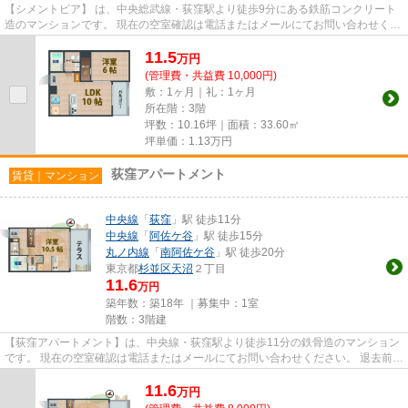
【シメントピア】 は、中央総武線・荻窪駅より徒歩9分にある鉄筋コンクリート
造のマンションです。 現在の空室確認は電話またはメールにてお問い合わせくだ
さい。 退去前情報を含めき...
11.5
万
円
(管理費・共益費 10,000円)
敷：1ヶ月｜礼：1ヶ月
所在階：3階
坪数：10.16坪｜面積：33.60㎡
坪単価：
1.13
万円
荻窪アパートメント
賃貸｜マンション
中央線
「
荻窪
」駅 徒歩11分
中央線
「
阿佐ケ谷
」駅 徒歩15分
丸ノ内線
「
南阿佐ケ谷
」駅 徒歩20分
東京都
杉並区
天沼
２丁目
11.6
万円
築年数：築18年 ｜募集中：
1室
階数：3階建
【荻窪アパートメント】は、中央線・荻窪駅より徒歩11分の鉄骨造のマンション
です。 現在の空室確認は電話またはメールにてお問い合わせください。 退去前情
報を含めきちんと確認の上...
11.6
万
円