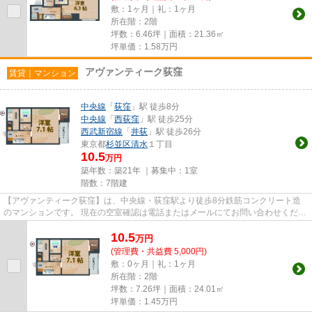
敷：1ヶ月｜礼：1ヶ月
所在階：2階
坪数：6.46坪｜面積：21.36㎡
坪単価：
1.58
万円
アヴァンティーク荻窪
賃貸｜マンション
中央線
「
荻窪
」駅 徒歩8分
中央線
「
西荻窪
」駅 徒歩25分
西武新宿線
「
井荻
」駅 徒歩26分
東京都
杉並区
清水
１丁目
10.5
万円
築年数：築21年 ｜募集中：
1室
階数：7階建
【アヴァンティーク荻窪】は、中央線・荻窪駅より徒歩8分鉄筋コンクリート造
のマンションです。 現在の空室確認は電話またはメールにてお問い合わせくださ
い。 退去前情報を含めきち...
10.5
万
円
(管理費・共益費 5,000円)
敷：0ヶ月｜礼：1ヶ月
所在階：2階
坪数：7.26坪｜面積：24.01㎡
坪単価：
1.45
万円