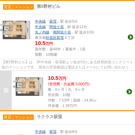
第5野村ビル
賃貸｜マンション
中央線
「
荻窪
」駅 徒歩5分
中央線
「
阿佐ケ谷
」駅 徒歩12分
丸ノ内線
「
南阿佐ケ谷
」駅 徒歩10分
東京都
杉並区
荻窪
３丁目
10.5
万円
築年数：築48年 ｜募集中：
1室
階数：10階建
【第5野村ビル】は、JR中央線・荻窪駅より徒歩5分にある鉄骨鉄筋コンクリート
造のマンションです。 現在の空室確認は電話またはメールにてお問い合わせくだ
さい。 退去前情報を含めき...
10.5
万
円
(管理費・共益費 3,000円)
敷：0ヶ月｜礼：0ヶ月
所在階：10階
坪数：7.53坪｜面積：24.90㎡
坪単価：
1.39
万円
ラクラス荻窪
賃貸｜マンション
中央線
「
荻窪
」駅 徒歩9分