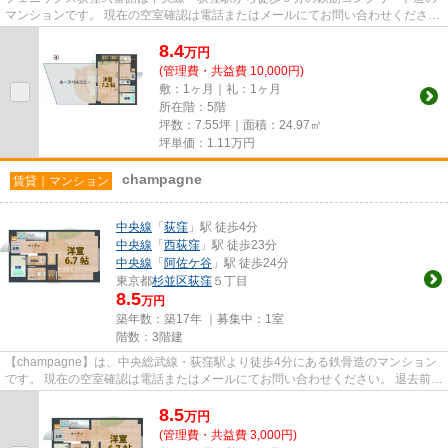
マンションです。 現在の空室確認は電話またはメールにてお問い合わせくださ
い。 退去前情報を含めきちん...
8.4
万
円
(管理費・共益費 10,000円)
敷：1ヶ月｜礼：1ヶ月
所在階：5階
坪数：7.55坪｜面積：24.97㎡
坪単価：
1.11
万円
champagne
賃貸｜マンション
中央線
「
荻窪
」駅 徒歩4分
中央線
「
西荻窪
」駅 徒歩23分
中央線
「
阿佐ケ谷
」駅 徒歩24分
東京都
杉並区
荻窪
５丁目
8.5
万円
築年数：築17年 ｜募集中：
1室
階数：3階建
【champagne】は、中央総武線・荻窪駅より徒歩4分にある鉄骨造のマンション
です。 現在の空室確認は電話またはメールにてお問い合わせください。 退去前情
報を含めきちんと確認の上ご...
8.5
万
円
(管理費・共益費 3,000円)