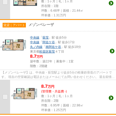
敷：1ヶ月｜礼：1ヶ月
所在階：1階
坪数：6.48坪｜面積：21.44㎡
坪単価：
1.31
万円
メゾンベレーザ
賃貸｜アパート
中央線
「
荻窪
」駅 徒歩5分
中央線
「
阿佐ケ谷
」駅 徒歩17分
丸ノ内線
「
南阿佐ケ谷
」駅 徒歩18分
東京都
杉並区
荻窪
４丁目
8.7
万円
築年数：築22年 ｜募集中：
1室
階数：2階建
【メゾンベレーザ】は、中央線・荻窪駅より徒歩5分の軽量鉄骨造のアパートで
す。 現在の空室確認は電話またはメールにてお問い合わせください。 退去前情報
を含めきちんと確認の上ご...
8.7
万
円
(管理費・共益費 -)
敷：1ヶ月｜礼：1ヶ月
所在階：2階
坪数：6.95坪｜面積：22.98㎡
坪単価：
1.25
万円