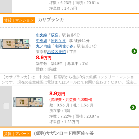
坪数：6.23坪｜面積：20.61㎡
坪単価：
1.4
万円
カサブランカ
賃貸｜マンション
中央線
「
荻窪
」駅 徒歩9分
中央線
「
阿佐ケ谷
」駅 徒歩11分
丸ノ内線
「
南阿佐ケ谷
」駅 徒歩17分
東京都
杉並区
天沼
１丁目
8.9
万円
築年数：築19年 ｜募集中：
1室
階数：3階建
【カサブランカ】は、中央線・荻窪駅から徒歩9分の鉄筋コンクリートマンショ
ンです。 現在の空室確認は電話またはメールにてお問い合わせください。 退去前
情報を含めきちんと確認の...
8.9
万
円
(管理費・共益費 4,000円)
敷：0.5ヶ月｜礼：1.5ヶ月
所在階：1階
坪数：7.22坪｜面積：23.87㎡
坪単価：
1.23
万円
(仮称)サザンロード南阿佐ヶ谷
賃貸｜アパート