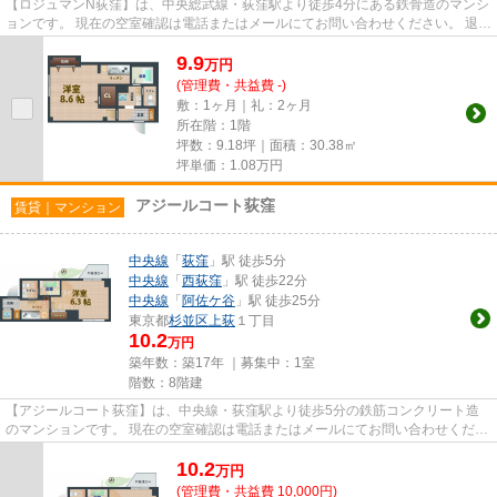
【ロジュマンN荻窪】は、中央総武線・荻窪駅より徒歩4分にある鉄骨造のマンシ
ョンです。 現在の空室確認は電話またはメールにてお問い合わせください。 退去
前情報を含めきちんと確認...
9.9
万
円
(管理費・共益費 -)
敷：1ヶ月｜礼：2ヶ月
所在階：1階
坪数：9.18坪｜面積：30.38㎡
坪単価：
1.08
万円
アジールコート荻窪
賃貸｜マンション
中央線
「
荻窪
」駅 徒歩5分
中央線
「
西荻窪
」駅 徒歩22分
中央線
「
阿佐ケ谷
」駅 徒歩25分
東京都
杉並区
上荻
１丁目
10.2
万円
築年数：築17年 ｜募集中：
1室
階数：8階建
【アジールコート荻窪】は、中央線・荻窪駅より徒歩5分の鉄筋コンクリート造
のマンションです。 現在の空室確認は電話またはメールにてお問い合わせくださ
い。 退去前情報を含めきち...
10.2
万
円
(管理費・共益費 10,000円)