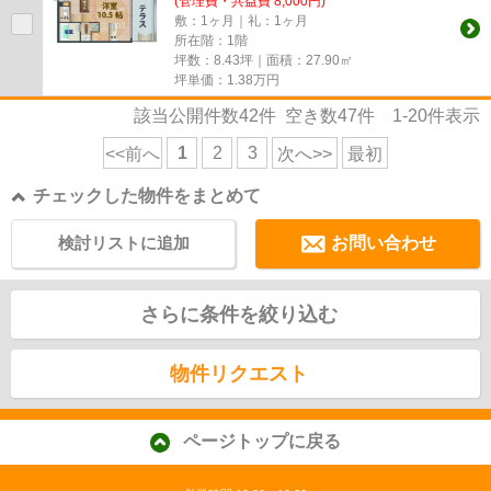
(管理費・共益費 8,000円)
敷：1ヶ月｜礼：1ヶ月
所在階：1階
坪数：8.43坪｜面積：27.90㎡
坪単価：
1.38
万円
該当公開件数
42
件 空き数
47
件
1-20
件表示
1
2
3
<<前へ
次へ>>
最初
チェックした物件をまとめて
検討リストに追加
お問い合わせ
さらに条件を絞り込む
物件リクエスト
ページトップに戻る