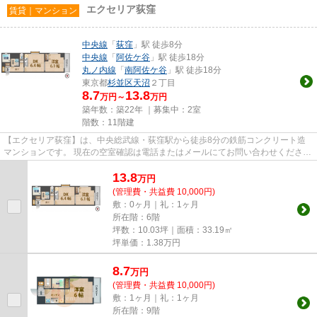
エクセリア荻窪
賃貸｜マンション
中央線
「
荻窪
」駅 徒歩8分
中央線
「
阿佐ケ谷
」駅 徒歩18分
丸ノ内線
「
南阿佐ケ谷
」駅 徒歩18分
東京都
杉並区
天沼
２丁目
8.7
13.8
万円～
万円
築年数：築22年 ｜募集中：
2室
階数：11階建
【エクセリア荻窪】は、中央総武線・荻窪駅から徒歩8分の鉄筋コンクリート造
マンションです。 現在の空室確認は電話またはメールにてお問い合わせくださ
い。 退去前情報を含めきちん...
13.8
万
円
(管理費・共益費 10,000円)
敷：0ヶ月｜礼：1ヶ月
所在階：6階
坪数：10.03坪｜面積：33.19㎡
坪単価：
1.38
万円
8.7
万
円
(管理費・共益費 10,000円)
敷：1ヶ月｜礼：1ヶ月
所在階：9階