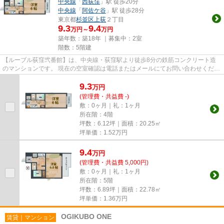
中央線
「
西荻窪
」駅 徒歩20分
中央線
「
阿佐ケ谷
」駅 徒歩28分
東京都
杉並区
上荻
２丁目
9.3
9.4
万円～
万円
築年数：築18年 ｜募集中：
2室
階数：5階建
【ルーブル荻窪弐番館】は、中央線・荻窪駅より徒歩8分の鉄筋コンクリート造
のマンションです。 現在の空室確認は電話またはメールにてお問い合わせくださ
い。 退去前情報を含めきち...
9.3
万
円
(管理費・共益費 -)
敷：0ヶ月｜礼：1ヶ月
所在階：4階
坪数：6.12坪｜面積：20.25㎡
坪単価：
1.52
万円
9.4
万
円
(管理費・共益費 5,000円)
敷：0ヶ月｜礼：1ヶ月
所在階：5階
坪数：6.89坪｜面積：22.78㎡
坪単価：
1.36
万円
OGIKUBO ONE
賃貸｜マンション