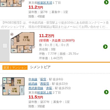
東京都
杉並区
天沼
１丁目
11.2
万円
築年数：築7年 ｜募集中：
1室
階数：4階建
【PASEO荻窪】は、中央総武線・荻窪駅より徒歩10分にある鉄筋コンクリート造
のマンションです。 現在の空室確認は電話またはメールにてお問い合わせくださ
い。 退去前情報を含めきち...
11.2
万
円
(管理費・共益費 12,000円)
敷：0ヶ月｜礼：0ヶ月
所在階：3階
坪数：7.77坪｜面積：25.70㎡
坪単価：
1.44
万円
シメントピア
賃貸｜マンション
中央線
「
荻窪
」駅 徒歩9分
総武線
「
西荻窪
」駅 徒歩22分
西武新宿線
「
井荻
」駅 徒歩25分
東京都
杉並区
上荻
２丁目
11.5
万円
築年数：築37年 ｜募集中：
1室
階数：3階建