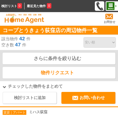
0
0
検討リスト
最近見た物件
お問合せ
コープとうきょう荻窪店の周辺物件一覧
42
該当物件
件
47
空き数
件
さらに条件を絞り込む
物件リクエスト
チェックした物件をまとめて
検討リストに追加
お問い合わせ
ミハス荻窪
賃貸｜アパート