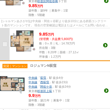
東京都
杉並区
阿佐谷南
３丁目
9.85
万円
築年数：築9年 ｜募集中：
1室
階数：5階建
[シャルマンあさがや]は中央線・阿佐ヶ谷駅より徒歩10分にある鉄筋コンクリー
ト造のマンションです。 現在の空室確認は電話またはメールにてお問い合わせく
ださい。 退去前情報を含め...
9.85
万
円
(管理費・共益費 5,800円)
敷：0ヶ月｜礼：14.78万円
所在階：3階
坪数：8.20坪｜面積：27.12㎡
坪単価：
1.2
万円
ロジュマンN荻窪
賃貸｜マンション
中央線
「
荻窪
」駅 徒歩4分
中央線
「
西荻窪
」駅 徒歩23分
中央線
「
阿佐ケ谷
」駅 徒歩24分
東京都
杉並区
上荻
１丁目
9.9
万円
築年数：築21年 ｜募集中：
1室
階数：3階建