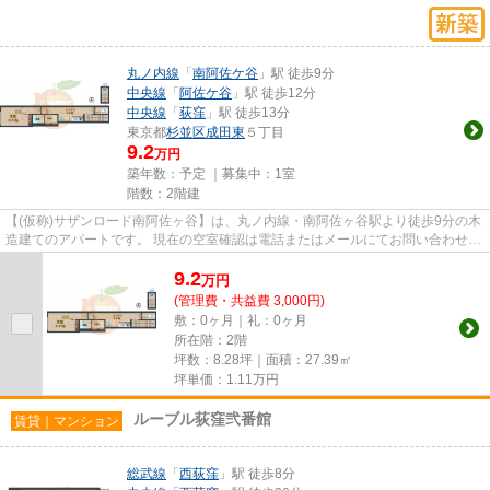
丸ノ内線
「
南阿佐ケ谷
」駅 徒歩9分
中央線
「
阿佐ケ谷
」駅 徒歩12分
中央線
「
荻窪
」駅 徒歩13分
東京都
杉並区
成田東
５丁目
9.2
万円
築年数：予定 ｜募集中：
1室
階数：2階建
【(仮称)サザンロード南阿佐ヶ谷】は、丸ノ内線・南阿佐ヶ谷駅より徒歩9分の木
造建てのアパートです。 現在の空室確認は電話またはメールにてお問い合わせく
ださい。 退去前情報を含...
9.2
万
円
(管理費・共益費 3,000円)
敷：0ヶ月｜礼：0ヶ月
所在階：2階
坪数：8.28坪｜面積：27.39㎡
坪単価：
1.11
万円
ルーブル荻窪弐番館
賃貸｜マンション
総武線
「
西荻窪
」駅 徒歩8分