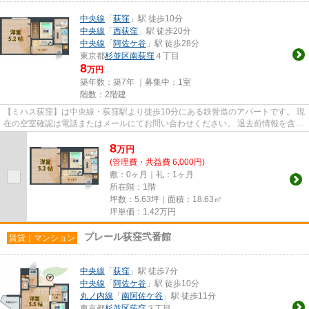
中央線
「
荻窪
」駅 徒歩10分
中央線
「
西荻窪
」駅 徒歩20分
中央線
「
阿佐ケ谷
」駅 徒歩28分
東京都
杉並区
南荻窪
４丁目
8
万円
築年数：築7年 ｜募集中：
1室
階数：2階建
【ミハス荻窪】は中央線・荻窪駅より徒歩10分にある鉄骨造のアパートです。 現
在の空室確認は電話またはメールにてお問い合わせください。 退去前情報を含め
きちんと確認の上ご報告さ...
8
万
円
(管理費・共益費 6,000円)
敷：0ヶ月｜礼：1ヶ月
所在階：1階
坪数：5.63坪｜面積：18.63㎡
坪単価：
1.42
万円
プレール荻窪弐番館
賃貸｜マンション
中央線
「
荻窪
」駅 徒歩7分
中央線
「
阿佐ケ谷
」駅 徒歩10分
丸ノ内線
「
南阿佐ケ谷
」駅 徒歩11分
東京都
杉並区
荻窪
３丁目