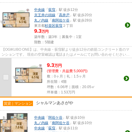
中央線
「
荻窪
」駅 徒歩12分
京王井の頭線
「
高井戸
」駅 徒歩20分
丸ノ内線
「
南阿佐ケ谷
」駅 徒歩28分
東京都
杉並区
荻窪
２丁目
9.3
万円
築年数：築3年 ｜募集中：
1室
階数：5階建
【OGIKUBO ONE】は、中央線・荻窪駅より徒歩12分の鉄筋コンクリート造のマ
ンションです。 現在の空室確認は電話またはメールにてお問い合わせください。
退去前情報を含めきちんと確...
9.3
万
円
(管理費・共益費 5,000円)
敷：0ヶ月｜礼：1.5ヶ月
所在階：4階
坪数：6.06坪｜面積：20.05㎡
坪単価：
1.53
万円
シャルマンあさがや
賃貸｜マンション
中央線
「
阿佐ケ谷
」駅 徒歩10分
丸ノ内線
「
南阿佐ケ谷
」駅 徒歩10分
中央線
「
荻窪
」駅 徒歩11分