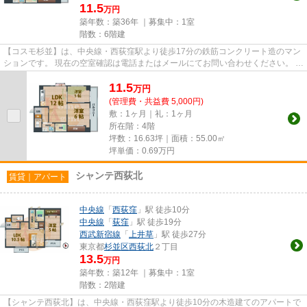
11.5
万円
築年数：築36年 ｜募集中：
1室
階数：6階建
【コスモ杉並】は、中央線・西荻窪駅より徒歩17分の鉄筋コンクリート造のマン
ションです。 現在の空室確認は電話またはメールにてお問い合わせください。 退
去前情報を含めきちんと確...
11.5
万
円
(管理費・共益費 5,000円)
敷：1ヶ月｜礼：1ヶ月
所在階：4階
坪数：16.63坪｜面積：55.00㎡
坪単価：
0.69
万円
シャンテ西荻北
賃貸｜アパート
中央線
「
西荻窪
」駅 徒歩10分
中央線
「
荻窪
」駅 徒歩19分
西武新宿線
「
上井草
」駅 徒歩27分
東京都
杉並区
西荻北
２丁目
13.5
万円
築年数：築12年 ｜募集中：
1室
階数：2階建
【シャンテ西荻北】は、中央線・西荻窪駅より徒歩10分の木造建てのアパートで