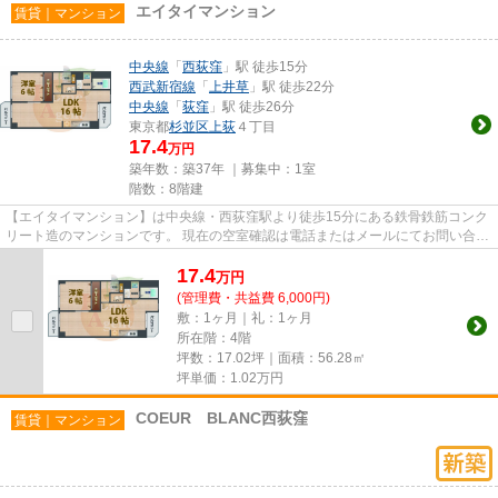
エイタイマンション
賃貸｜マンション
中央線
「
西荻窪
」駅 徒歩15分
西武新宿線
「
上井草
」駅 徒歩22分
中央線
「
荻窪
」駅 徒歩26分
東京都
杉並区
上荻
４丁目
17.4
万円
築年数：築37年 ｜募集中：
1室
階数：8階建
【エイタイマンション】は中央線・西荻窪駅より徒歩15分にある鉄骨鉄筋コンク
リート造のマンションです。 現在の空室確認は電話またはメールにてお問い合わ
せください。 退去前情報を...
17.4
万
円
(管理費・共益費 6,000円)
敷：1ヶ月｜礼：1ヶ月
所在階：4階
坪数：17.02坪｜面積：56.28㎡
坪単価：
1.02
万円
COEUR BLANC西荻窪
賃貸｜マンション