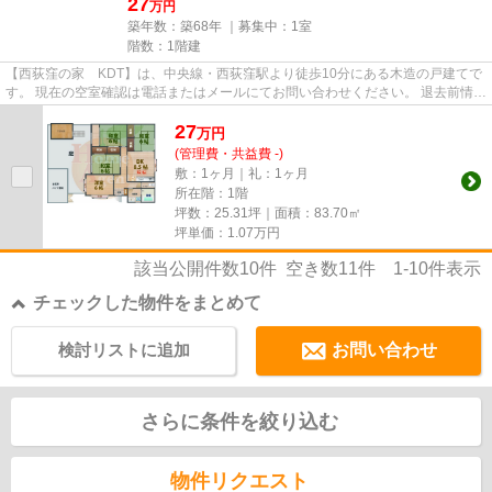
27
万円
築年数：築68年 ｜募集中：
1室
階数：1階建
【西荻窪の家 KDT】は、中央線・西荻窪駅より徒歩10分にある木造の戸建てで
す。 現在の空室確認は電話またはメールにてお問い合わせください。 退去前情報
を含めきちんと確認の上ご...
27
万
円
(管理費・共益費 -)
敷：1ヶ月｜礼：1ヶ月
所在階：1階
坪数：25.31坪｜面積：83.70㎡
坪単価：
1.07
万円
該当公開件数
10
件 空き数
11
件
1-10
件表示
チェックした物件をまとめて
検討リストに追加
お問い合わせ
さらに条件を絞り込む
物件リクエスト