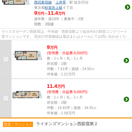
西武新宿線
「
上井草
」駅 徒歩25分
東京都
杉並区
上荻
４丁目
9
11.4
万円～
万円
築年数：築18年 ｜募集中：
2室
階数：3階建
ヴィスタガーデン西荻窪は、中央線・西荻窪駅より徒歩9分の鉄筋コンクリート
造マンションです。 現在の空室確認は電話またはメールにてお問い合わせくださ
い。 退去前情報を含めきち...
9
万
円
(管理費・共益費 8,000円)
敷：1ヶ月｜礼：1ヶ月
所在階：1階
坪数：7.41坪｜面積：24.50㎡
坪単価：
1.21
万円
11.4
万
円
(管理費・共益費 9,000円)
敷：1ヶ月｜礼：1ヶ月
所在階：2階
坪数：10.45坪｜面積：34.55㎡
坪単価：
1.09
万円
ライオンズマンション西荻窪第２
賃貸｜マンション