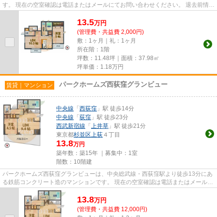
す。 現在の空室確認は電話またはメールにてお問い合わせください。 退去前情報
を含めきちんと確認の上ご...
13.5
万
円
(管理費・共益費 2,000円)
敷：1ヶ月｜礼：1ヶ月
所在階：1階
坪数：11.48坪｜面積：37.98㎡
坪単価：
1.18
万円
パークホームズ西荻窪グランビュー
賃貸｜マンション
中央線
「
西荻窪
」駅 徒歩14分
中央線
「
荻窪
」駅 徒歩23分
西武新宿線
「
上井草
」駅 徒歩21分
東京都
杉並区
上荻
４丁目
13.8
万円
築年数：築15年 ｜募集中：
1室
階数：10階建
パークホームズ西荻窪グランビューは、中央総武線・西荻窪駅より徒歩13分にあ
る鉄筋コンクリート造のマンションです。 現在の空室確認は電話またはメールに
てお問い合わせください。 ...
13.8
万
円
(管理費・共益費 12,000円)