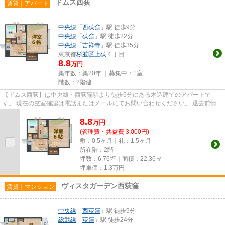
ドムス西荻
賃貸｜アパート
中央線
「
西荻窪
」駅 徒歩9分
中央線
「
荻窪
」駅 徒歩22分
中央線
「
吉祥寺
」駅 徒歩35分
東京都
杉並区
上荻
４丁目
8.8
万円
築年数：築20年 ｜募集中：
1室
階数：2階建
【ドムス西荻】は中央線・西荻窪駅より徒歩9分にある木造建てのアパートで
す。 現在の空室確認は電話またはメールにてお問い合わせください。 退去前情報
を含めきちんと確認の上ご報...
8.8
万
円
(管理費・共益費 3,000円)
敷：0.5ヶ月｜礼：1.5ヶ月
所在階：2階
坪数：6.76坪｜面積：22.36㎡
坪単価：
1.3
万円
ヴィスタガーデン西荻窪
賃貸｜マンション
中央線
「
西荻窪
」駅 徒歩9分
総武線
「
荻窪
」駅 徒歩24分