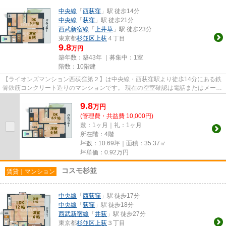
中央線
「
西荻窪
」駅 徒歩14分
中央線
「
荻窪
」駅 徒歩21分
西武新宿線
「
上井草
」駅 徒歩23分
東京都
杉並区
上荻
４丁目
9.8
万円
築年数：築43年 ｜募集中：
1室
階数：10階建
【ライオンズマンション西荻窪第２】は中央線・西荻窪駅より徒歩14分にある鉄
骨鉄筋コンクリート造りのマンションです。 現在の空室確認は電話またはメール
にてお問い合わせください...
9.8
万
円
(管理費・共益費 10,000円)
敷：1ヶ月｜礼：1ヶ月
所在階：4階
坪数：10.69坪｜面積：35.37㎡
坪単価：
0.92
万円
コスモ杉並
賃貸｜マンション
中央線
「
西荻窪
」駅 徒歩17分
中央線
「
荻窪
」駅 徒歩18分
西武新宿線
「
井荻
」駅 徒歩27分
東京都
杉並区
上荻
３丁目