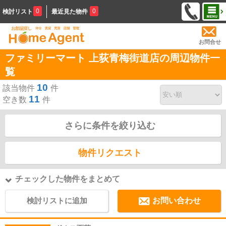
0
0
検討リスト
最近見た物件
お問合せ
ファミリーマート 上荻青梅街道店の周辺物件一
覧
10
該当物件
件
11
空き数
件
さらに条件を絞り込む
物件リクエスト
チェックした物件をまとめて
検討リストに追加
お問い合わせ