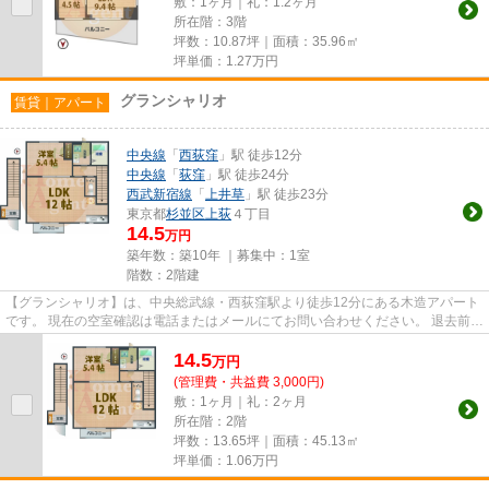
敷：1ヶ月｜礼：1.2ヶ月
所在階：3階
坪数：10.87坪｜面積：35.96㎡
坪単価：
1.27
万円
グランシャリオ
賃貸｜アパート
中央線
「
西荻窪
」駅 徒歩12分
中央線
「
荻窪
」駅 徒歩24分
西武新宿線
「
上井草
」駅 徒歩23分
東京都
杉並区
上荻
４丁目
14.5
万円
築年数：築10年 ｜募集中：
1室
階数：2階建
【グランシャリオ】は、中央総武線・西荻窪駅より徒歩12分にある木造アパート
です。 現在の空室確認は電話またはメールにてお問い合わせください。 退去前情
報を含めきちんと確認の上...
14.5
万
円
(管理費・共益費 3,000円)
敷：1ヶ月｜礼：2ヶ月
所在階：2階
坪数：13.65坪｜面積：45.13㎡
坪単価：
1.06
万円