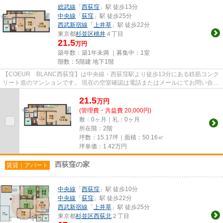
総武線
「
西荻窪
」駅 徒歩13分
中央線
「
荻窪
」駅 徒歩25分
西武新宿線
「
上井草
」駅 徒歩22分
東京都
杉並区
桃井
４丁目
21.5
万円
築年数：築1年未満 ｜募集中：
1室
階数：5階建 地下1階
【COEUR BLANC西荻窪】は中央線・西荻窪駅より徒歩13分にある鉄筋コンク
リート造のマンションです。 現在の空室確認は電話またはメールにてお問い合わ
せください。 退去前情報を含め...
21.5
万
円
(管理費・共益費 20,000円)
敷：0ヶ月｜礼：0ヶ月
所在階：2階
坪数：15.17坪｜面積：50.16㎡
坪単価：
1.42
万円
西荻窪の家
賃貸｜アパート
中央線
「
西荻窪
」駅 徒歩10分
中央線
「
荻窪
」駅 徒歩22分
西武新宿線
「
上井草
」駅 徒歩25分
東京都
杉並区
西荻北
２丁目