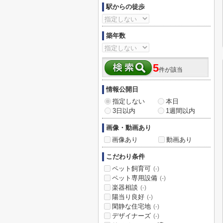
駅からの徒歩
築年数
5
件が該当
情報公開日
指定しない
本日
3日以内
1週間以内
画像・動画あり
画像あり
動画あり
こだわり条件
ペット飼育可
(-)
ペット専用設備
(-)
楽器相談
(-)
陽当り良好
(-)
閑静な住宅地
(-)
デザイナーズ
(-)