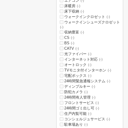
エアコン
(-)
床暖房
(-)
床下収納
(-)
ウォークインクロゼット
(-)
ウォークインシューズクロゼット
(-)
収納豊富
(-)
CS
(-)
BS
(-)
CATV
(-)
光ファイバー
(-)
インターネット対応
(-)
オートロック
(-)
TVモニタ付インターホン
(-)
宅配ボックス
(-)
24時間緊急通報システム
(-)
ディンプルキー
(-)
防犯カメラ
(-)
24時間有人管理
(-)
フロントサービス
(-)
24時間ゴミ出し可
(-)
住戸内覧可能
(-)
コンシェルジュサービス
(-)
駐車場あり
(-)