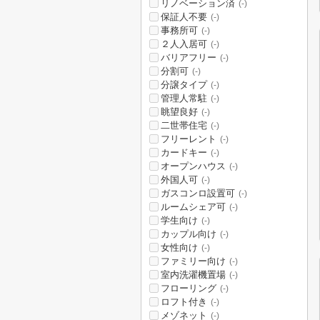
リノベーション済
(-)
保証人不要
(-)
事務所可
(-)
２人入居可
(-)
バリアフリー
(-)
分割可
(-)
分譲タイプ
(-)
管理人常駐
(-)
眺望良好
(-)
二世帯住宅
(-)
フリーレント
(-)
カードキー
(-)
オープンハウス
(-)
外国人可
(-)
ガスコンロ設置可
(-)
ルームシェア可
(-)
学生向け
(-)
カップル向け
(-)
女性向け
(-)
ファミリー向け
(-)
室内洗濯機置場
(-)
フローリング
(-)
ロフト付き
(-)
メゾネット
(-)