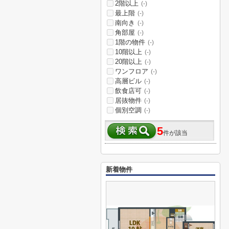
2階以上
(-)
最上階
(-)
南向き
(-)
角部屋
(-)
1階の物件
(-)
10階以上
(-)
20階以上
(-)
ワンフロア
(-)
高層ビル
(-)
飲食店可
(-)
居抜物件
(-)
個別空調
(-)
5
件が該当
新着物件