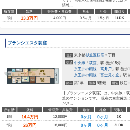
情報...
所在階
賃料
管理費・共益費
敷金
礼金
間取り
13.3
万円
2階
4,000円
0.5ヶ月
1.5ヶ月
1LDK
ブランシエスタ荻窪
東京都
杉並区
荻窪
２丁目
住所
交通
中央線
「
荻窪
」駅 徒歩15分
京王井の頭線
「
高井戸
」駅 徒歩1
京王井の頭線
「
富士見ヶ丘
」駅 
築1年
9階建
鉄筋
築年
階数
構造
【ブランシエスタ荻窪】は、中央線・荻
造のマンションです。 現在の空室確認
ださ...
所在階
賃料
管理費・共益費
敷金
礼金
間取り
14.4
万円
0ヶ月
0ヶ月
1階
12,000円
2K
26
万円
0ヶ月
0ヶ月
5階
18,000円
2LDK