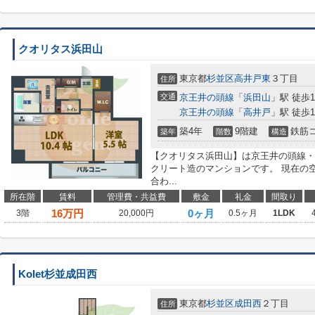
クオリタス浜田山
東京都
杉並区
高井戸東
３丁目
住所
交通
京王井の頭線
「
浜田山
」駅 徒歩1
京王井の頭線
「
高井戸
」駅 徒歩1
築4年
9階建
鉄筋
築年
階数
構造
【クオリタス浜田山】は京王井の頭線・
クリート造のマンションです。 現在の
合わ...
所在階
賃料
管理費・共益費
敷金
礼金
間取り
16
万円
0ヶ月
3階
20,000円
0.5ヶ月
1LDK
Kolet杉並成田西
東京都
杉並区
成田西
２丁目
住所