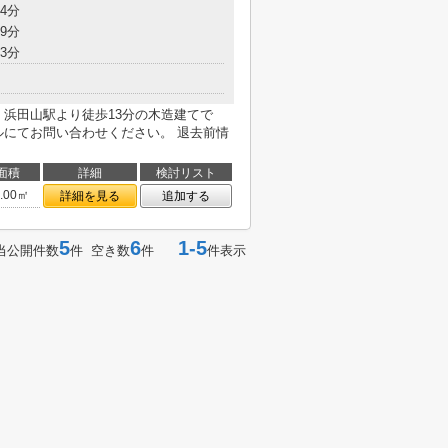
4分
9分
3分
線・浜田山駅より徒歩13分の木造建てで
ルにてお問い合わせください。 退去前情
面積
詳細
検討リスト
6.00㎡
詳細を見る
追加する
5
6
1-5
当公開件数
件 空き数
件
件表示