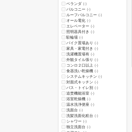
ベランダ
(-)
バルコニー
(-)
ルーフバルコニー
(-)
オール電化
(-)
エレベーター
(-)
照明器具付き
(-)
駐輪場
(-)
バイク置場あり
(-)
家具・家電付き
(-)
洗濯機置場有
(-)
外観タイル張り
(-)
コンロ２口以上
(-)
食器洗い乾燥機
(-)
システムキッチン
(-)
対面式キッチン
(-)
バス・トイレ別
(-)
追焚機能浴室
(-)
浴室乾燥機
(-)
温水洗浄便座
(-)
洗面台
(-)
洗髪洗面化粧台
(-)
シャワー
(-)
独立洗面台
(-)