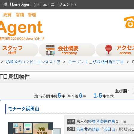
│Home Agent（ホーム・エージェント）
>
杉並区のコンビニエンスストア
>
ローソン Ｌ＿杉並成田西三丁目
>
丁目周辺物件
並び順：
5
6
1-5
該当公開件数
件 空き数
件
件表示
モナーク浜田山
東京都
杉並区
高井戸東
３丁目
住所
交通
京王井の頭線
「
浜田山
」駅 徒歩1