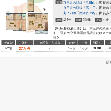
交通
京王井の頭線
「
浜田山
」駅 徒歩1
京王井の頭線
「
高井戸
」駅 徒歩1
丸ノ内線
「
南阿佐ケ谷
」駅 徒歩2
築4年
2階建
木造
築年
階数
構造
【Kolet杉並成田西】は、京王井の頭
す。 現在の空室確認は電話またはメー
報を...
所在階
賃料
管理費・共益費
敷金
礼金
間取り
27
万円
1-2階
-
1ヶ月
1ヶ月
3LDK
6
該