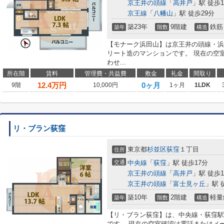
京王井の頭線
「
高井戸
」駅 徒歩1
京王線
「
八幡山
」駅 徒歩29分
築23年
9階建
鉄筋
築年
階数
構造
【モナーク浜田山】は京王井の頭線・浜
リート造のマンションです。 現在の空
わせ...
所在階
賃料
管理費・共益費
敷金
礼金
間取り
12.4
万円
0ヶ月
9階
10,000円
1ヶ月
1LDK
リ・ブラン荻窪
東京都
杉並区
荻窪
１丁目
住所
交通
中央線
「
荻窪
」駅 徒歩17分
京王井の頭線
「
高井戸
」駅 徒歩1
京王井の頭線
「
富士見ヶ丘
」駅 
築10年
2階建
軽量
築年
階数
構造
【リ・ブラン荻窪】は、中央線・荻窪駅
です。 現在の空室確認は電話またはメ