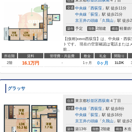
東京都
杉並区
西荻南
４丁目
住所
交通
中央線
「
西荻窪
」駅 徒歩11分
中央線
「
荻窪
」駅 徒歩21分
京王井の頭線
「
久我山
」駅 徒歩2
予定
2階建
軽量鉄
築年
階数
構造
【(仮称)xevo西荻窪】は、中央線・西
トです。 現在の空室確認は電話または
前...
所在階
賃料
管理費・共益費
敷金
礼金
間取り
16.1
万円
0ヶ月
2階
-
1ヶ月
1LDK
グラッサ
東京都
杉並区
西荻南
４丁目
住所
交通
中央線
「
西荻窪
」駅 徒歩8分
中央線
「
荻窪
」駅 徒歩16分
京王井の頭線
「
久我山
」駅 徒歩2
築13年
2階建
木造
築年
階数
構造