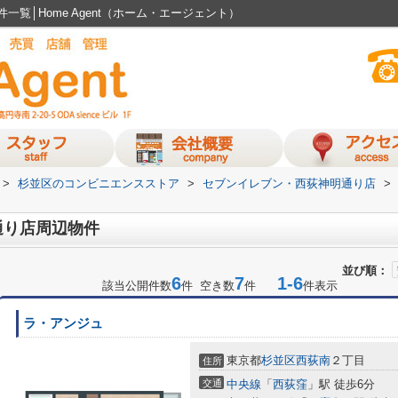
覧│Home Agent（ホーム・エージェント）
>
杉並区のコンビニエンスストア
>
セブンイレブン・西荻神明通り店
>
通り店周辺物件
並び順：
6
7
1-6
該当公開件数
件 空き数
件
件表示
ラ・アンジュ
東京都
杉並区
西荻南
２丁目
住所
交通
中央線
「
西荻窪
」駅 徒歩6分