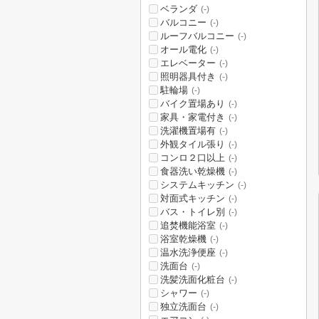
ベランダ
(-)
バルコニー
(-)
ルーフバルコニー
(-)
オール電化
(-)
エレベーター
(-)
照明器具付き
(-)
駐輪場
(-)
バイク置場あり
(-)
家具・家電付き
(-)
洗濯機置場有
(-)
外観タイル張り
(-)
コンロ２口以上
(-)
食器洗い乾燥機
(-)
システムキッチン
(-)
対面式キッチン
(-)
バス・トイレ別
(-)
追焚機能浴室
(-)
浴室乾燥機
(-)
温水洗浄便座
(-)
洗面台
(-)
洗髪洗面化粧台
(-)
シャワー
(-)
独立洗面台
(-)