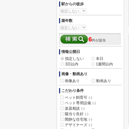
駅からの徒歩
築年数
6
件が該当
情報公開日
指定しない
本日
3日以内
1週間以内
画像・動画あり
画像あり
動画あり
こだわり条件
ペット飼育可
(-)
ペット専用設備
(-)
楽器相談
(-)
陽当り良好
(-)
閑静な住宅地
(-)
デザイナーズ
(-)