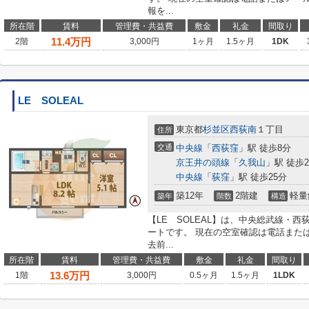
報を...
所在階
賃料
管理費・共益費
敷金
礼金
間取り
11.4
万円
2階
3,000円
1ヶ月
1.5ヶ月
1DK
LE SOLEAL
東京都
杉並区
西荻南
１丁目
住所
交通
中央線
「
西荻窪
」駅 徒歩8分
京王井の頭線
「
久我山
」駅 徒歩2
中央線
「
荻窪
」駅 徒歩25分
築12年
2階建
軽量
築年
階数
構造
【LE SOLEAL】は、中央総武線・
ートです。 現在の空室確認は電話また
去前...
所在階
賃料
管理費・共益費
敷金
礼金
間取り
13.6
万円
1階
3,000円
0.5ヶ月
1.5ヶ月
1LDK