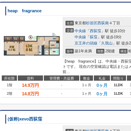
heap fragrance
東京都
杉並区
西荻南
４丁目
住所
交通
中央線
「
西荻窪
」駅 徒歩10分
中央線
「
荻窪
」駅 徒歩19分
京王井の頭線
「
久我山
」駅 徒歩2
築1年未満
2階建
築年
階数
構造
【heap fragrance】は、中央線
トです。 現在の空室確認は電話または
前...
所在階
賃料
管理費・共益費
敷金
礼金
間取り
14.9
万円
0ヶ月
1階
-
1ヶ月
1LDK
14.8
万円
0ヶ月
2階
-
1ヶ月
1LDK
(仮称)xevo西荻窪