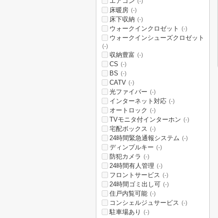
エアコン
(-)
床暖房
(-)
床下収納
(-)
ウォークインクロゼット
(-)
ウォークインシューズクロゼット
(-)
収納豊富
(-)
CS
(-)
BS
(-)
CATV
(-)
光ファイバー
(-)
インターネット対応
(-)
オートロック
(-)
TVモニタ付インターホン
(-)
宅配ボックス
(-)
24時間緊急通報システム
(-)
ディンプルキー
(-)
防犯カメラ
(-)
24時間有人管理
(-)
フロントサービス
(-)
24時間ゴミ出し可
(-)
住戸内覧可能
(-)
コンシェルジュサービス
(-)
駐車場あり
(-)