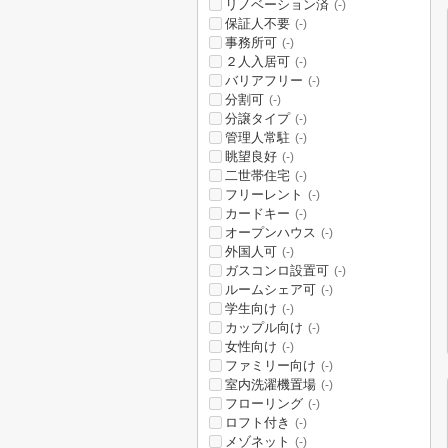
リノベーション済
(-)
保証人不要
(-)
事務所可
(-)
２人入居可
(-)
バリアフリー
(-)
分割可
(-)
分譲タイプ
(-)
管理人常駐
(-)
眺望良好
(-)
二世帯住宅
(-)
フリーレント
(-)
カードキー
(-)
オープンハウス
(-)
外国人可
(-)
ガスコンロ設置可
(-)
ルームシェア可
(-)
学生向け
(-)
カップル向け
(-)
女性向け
(-)
ファミリー向け
(-)
室内洗濯機置場
(-)
フローリング
(-)
ロフト付き
(-)
メゾネット
(-)