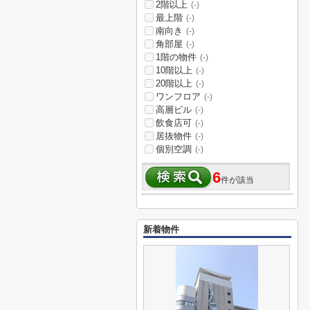
2階以上
(-)
最上階
(-)
南向き
(-)
角部屋
(-)
1階の物件
(-)
10階以上
(-)
20階以上
(-)
ワンフロア
(-)
高層ビル
(-)
飲食店可
(-)
居抜物件
(-)
個別空調
(-)
6
件が該当
新着物件