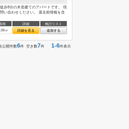
徒歩8分の木造建てのアパートです。 現
問い合わせください。 退去前情報を含
面積
詳細
検討リスト
0.06㎡
詳細を見る
追加する
6
7
1-6
当公開件数
件 空き数
件
件表示