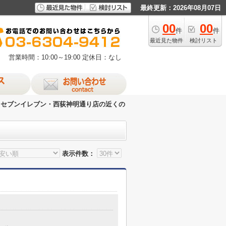
最終更新：2026年08月07日
00
00
件
件
最近見た物件
検討リスト
営業時間：10:00～19:00
定休日：なし
セブンイレブン・西荻神明通り店の近くの
表示件数：