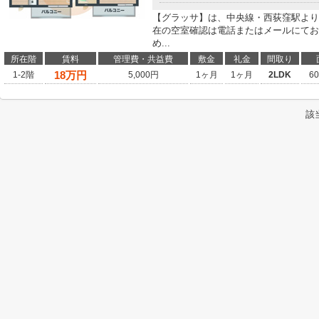
【グラッサ】は、中央線・西荻窪駅より
在の空室確認は電話またはメールにてお
め...
所在階
賃料
管理費・共益費
敷金
礼金
間取り
18
万円
1-2階
5,000円
1ヶ月
1ヶ月
2LDK
6
該