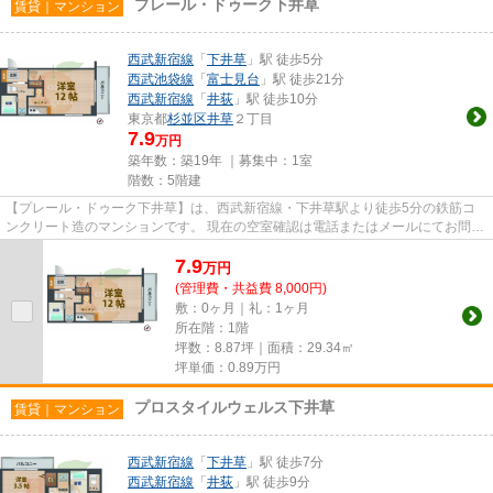
プレール・ドゥーク下井草
賃貸｜マンション
西武新宿線
「
下井草
」駅 徒歩5分
西武池袋線
「
富士見台
」駅 徒歩21分
西武新宿線
「
井荻
」駅 徒歩10分
東京都
杉並区
井草
２丁目
7.9
万円
築年数：築19年 ｜募集中：
1室
階数：5階建
【プレール・ドゥーク下井草】は、西武新宿線・下井草駅より徒歩5分の鉄筋コ
ンクリート造のマンションです。 現在の空室確認は電話またはメールにてお問い
合わせください。 退去前情...
7.9
万
円
(管理費・共益費 8,000円)
敷：0ヶ月｜礼：1ヶ月
所在階：1階
坪数：8.87坪｜面積：29.34㎡
坪単価：
0.89
万円
プロスタイルウェルス下井草
賃貸｜マンション
西武新宿線
「
下井草
」駅 徒歩7分
西武新宿線
「
井荻
」駅 徒歩9分