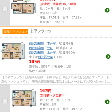
(管理費・共益費 15,000円)
敷：0ヶ月｜礼：1ヶ月
所在階：2階
坪数：17.51坪｜面積：57.91㎡
坪単価：
0.79
万円
仁平フラッツ
賃貸｜マンション
西武新宿線
「
下井草
」駅 徒歩7分
西武新宿線
「
井荻
」駅 徒歩12分
西武新宿線
「
上井草
」駅 徒歩26分
東京都
杉並区
井草
１丁目
16
万円
築年数：築39年 ｜募集中：
1室
階数：3階建
【仁平フラッツ】は西武新宿線・下井草駅より徒歩７分にある鉄筋コンクリート
造のマンションです。 現在の空室確認は電話またはメールにてお問い合わせくだ
さい。 退去前情報を含めき...
16
万
円
(管理費・共益費 -)
敷：1ヶ月｜礼：0ヶ月
所在階：2階
坪数：14.99坪｜面積：49.58㎡