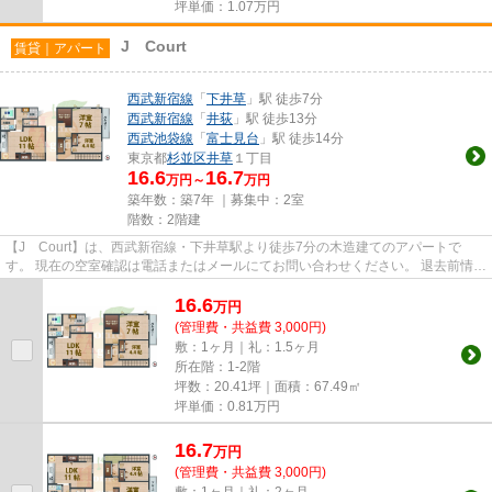
坪単価：
1.07
万円
J Court
賃貸｜アパート
西武新宿線
「
下井草
」駅 徒歩7分
西武新宿線
「
井荻
」駅 徒歩13分
西武池袋線
「
富士見台
」駅 徒歩14分
東京都
杉並区
井草
１丁目
16.6
16.7
万円～
万円
築年数：築7年 ｜募集中：
2室
階数：2階建
【J Court】は、西武新宿線・下井草駅より徒歩7分の木造建てのアパートで
す。 現在の空室確認は電話またはメールにてお問い合わせください。 退去前情報
を含めきちんと確認の上ご報...
16.6
万
円
(管理費・共益費 3,000円)
敷：1ヶ月｜礼：1.5ヶ月
所在階：1-2階
坪数：20.41坪｜面積：67.49㎡
坪単価：
0.81
万円
16.7
万
円
(管理費・共益費 3,000円)
敷：1ヶ月｜礼：2ヶ月