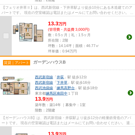
【フェリオ井草Ⅱ】は、西武新宿線・下井草駅より徒歩10分にある木造建てのア
パートです。 現在の空室確認は電話またはメールにてお問い合わせください。 退
去前情報を含めきちんと確...
13.3
万
円
(管理費・共益費 3,000円)
敷：0.5ヶ月｜礼：1.5ヶ月
所在階：2階
坪数：14.14坪｜面積：46.77㎡
坪単価：
0.94
万円
ガーデンハウスB
賃貸｜アパート
西武新宿線
「
井荻
」駅 徒歩12分
西武新宿線
「
下井草
」駅 徒歩16分
西武池袋線
「
練馬高野台
」駅 徒歩18分
東京都
練馬区
南田中
１丁目
13.9
万円
築年数：築14年 ｜募集中：
1室
階数：2階建
【ガーデンハウスB】は、西武新宿線・井荻駅より徒歩12分の軽量鉄骨造のアパ
ートです。 現在の空室確認は電話またはメールにてお問い合わせください。 退去
前情報を含めきちんと確認...
13.9
万
円