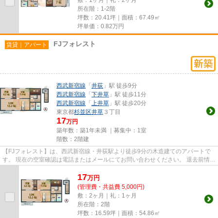
所在階：1-2階
坪数：20.41坪｜面積：67.49㎡
坪単価：
0.82
万円
FJフォレスト
賃貸｜アパート
西武新宿線
「
井荻
」駅 徒歩9分
西武新宿線
「
下井草
」駅 徒歩11分
西武新宿線
「
上井草
」駅 徒歩20分
東京都
杉並区
井草
３丁目
17
万円
築年数：築1年未満 ｜募集中：
1室
階数：2階建
【FJフォレスト】は、西武新宿線・井荻駅より徒歩9分の木造建てのアパートで
す。 現在の空室確認は電話またはメールにてお問い合わせください。 退去前情報
を含めきちんと確認の上ご...
17
万
円
(管理費・共益費 5,000円)
敷：2ヶ月｜礼：1ヶ月
所在階：2階
坪数：16.59坪｜面積：54.86㎡