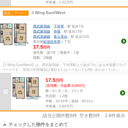
坪単価：
1.02
万円
J Wing East/West
賃貸｜アパート
西武新宿線
「
下井草
」駅 徒歩7分
西武新宿線
「
井荻
」駅 徒歩13分
西武池袋線
「
富士見台
」駅 徒歩13分
東京都
杉並区
井草
１丁目
17.5
万円
築年数：築7年 ｜募集中：
1室
階数：2階建
【J Wing East/West】は、西武新宿線・下井草駅より徒歩7分にある木造建てのア
パートです。 現在の空室確認は電話またはメールにてお問い合わせください。 退
去前情報を含めきちんと...
17.5
万
円
(管理費・共益費 3,000円)
敷：0ヶ月｜礼：1.5ヶ月
所在階：1-2階
坪数：20.91坪｜面積：69.14㎡
坪単価：
0.84
万円
該当公開件数
8
件 空き数
9
件
1-8
件表示
チェックした物件をまとめて