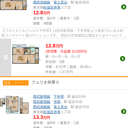
西武池袋線
「
富士見台
」駅 徒歩20分
東京都
杉並区
井草
２丁目
12.8
万円
築年数：築1年 ｜募集中：
1室
階数：4階建
【プロスタイルウェルス下井草】は西武新宿線・下井草駅より徒歩7分にある鉄
筋コンクリート造のマンションです。 現在の空室確認は電話またはメールにてお
問い合わせください。 退去...
12.8
万
円
(管理費・共益費 10,000円)
敷：0ヶ月｜礼：0ヶ月
所在階：1階
坪数：9.31坪｜面積：30.80㎡
坪単価：
1.37
万円
フェリオ井草Ⅱ
賃貸｜アパート
西武新宿線
「
下井草
」駅 徒歩10分
西武新宿線
「
井荻
」駅 徒歩14分
西武池袋線
「
富士見台
」駅 徒歩15分
東京都
杉並区
井草
１丁目
13.3
万円
築年数：築8年 ｜募集中：
1室
階数：2階建