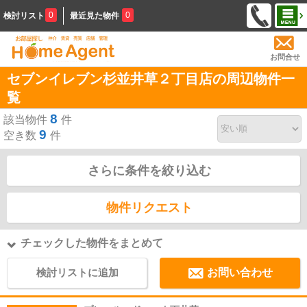
0
0
検討リスト
最近見た物件
お問合せ
セブンイレブン杉並井草２丁目店の周辺物件一
覧
8
該当物件
件
9
空き数
件
さらに条件を絞り込む
物件リクエスト
チェックした物件をまとめて
検討リストに追加
お問い合わせ