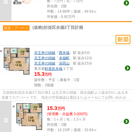
敷：7万円｜礼：7万円
所在階：2階
坪数：14.98坪｜面積：49.54㎡
坪単価：
0.95
万円
(仮称)杉並区永福3丁目計画
賃貸｜アパート
京王井の頭線
「
西永福
」駅 徒歩5分
京王井の頭線
「
永福町
」駅 徒歩12分
京王井の頭線
「
浜田山
」駅 徒歩15分
東京都
杉並区
永福
３丁目
15.3
万円
築年数：予定 ｜募集中：
1室
階数：2階建
【(仮称)杉並区永福3丁目計画】は京王井の頭線・西永福駅より徒歩5分にある木
造建てのアパートです。 現在の空室確認は電話またはメールにてお問い合わせく
ださい。 退去前情報を含め...
15.3
万
円
(管理費・共益費 3,000円)
敷：1ヶ月｜礼：1.5ヶ月
所在階：1階
坪数：10.23坪｜面積：33.84㎡