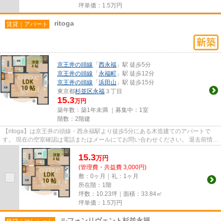
坪単価：
1.5
万円
ritoga
賃貸｜アパート
京王井の頭線
「
西永福
」駅 徒歩5分
京王井の頭線
「
永福町
」駅 徒歩12分
京王井の頭線
「
浜田山
」駅 徒歩15分
東京都
杉並区
永福
３丁目
15.3
万円
築年数：築1年未満 ｜募集中：
1室
階数：2階建
【ritoga】は京王井の頭線・西永福駅より徒歩5分にある木造建てのアパートで
す。 現在の空室確認は電話またはメールにてお問い合わせください。 退去前情報
を含めきちんと確認の上ご...
15.3
万
円
(管理費・共益費 3,000円)
敷：0ヶ月｜礼：1ヶ月
所在階：1階
坪数：10.23坪｜面積：33.84㎡
坪単価：
1.5
万円
ルフォンリヴェント杉並永福