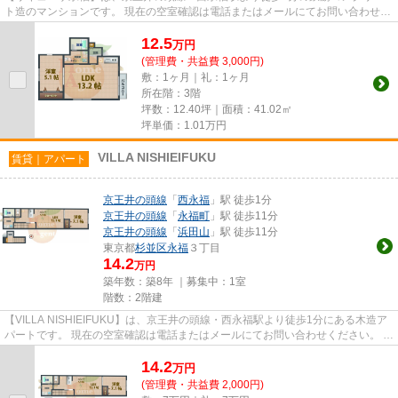
ト造のマンションです。 現在の空室確認は電話またはメールにてお問い合わせく
ださい。 退去前情報を含め...
12.5
万
円
(管理費・共益費 3,000円)
敷：1ヶ月｜礼：1ヶ月
所在階：3階
坪数：12.40坪｜面積：41.02㎡
坪単価：
1.01
万円
VILLA NISHIEIFUKU
賃貸｜アパート
京王井の頭線
「
西永福
」駅 徒歩1分
京王井の頭線
「
永福町
」駅 徒歩11分
京王井の頭線
「
浜田山
」駅 徒歩11分
東京都
杉並区
永福
３丁目
14.2
万円
築年数：築8年 ｜募集中：
1室
階数：2階建
【VILLA NISHIEIFUKU】は、京王井の頭線・西永福駅より徒歩1分にある木造ア
パートです。 現在の空室確認は電話またはメールにてお問い合わせください。 退
去前情報を含めきちんと確認...
14.2
万
円
(管理費・共益費 2,000円)