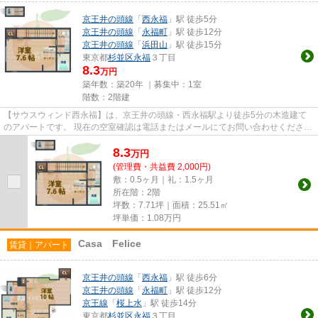
京王井の頭線
「
西永福
」駅 徒歩5分
京王井の頭線
「
永福町
」駅 徒歩12分
京王井の頭線
「
浜田山
」駅 徒歩15分
東京都
杉並区
永福
３丁目
8.3
万円
築年数：築20年 ｜募集中：
1室
階数：2階建
【サウスウィンド西永福】は、京王井の頭線・西永福駅より徒歩5分の木造建て
のアパートです。 現在の空室確認は電話またはメールにてお問い合わせくださ
い。 退去前情報を含めきちん...
8.3
万
円
(管理費・共益費 2,000円)
敷：0.5ヶ月｜礼：1.5ヶ月
所在階：2階
坪数：7.71坪｜面積：25.51㎡
坪単価：
1.08
万円
Casa Felice
賃貸｜アパート
京王井の頭線
「
西永福
」駅 徒歩6分
京王井の頭線
「
永福町
」駅 徒歩12分
京王線
「
桜上水
」駅 徒歩14分
東京都
杉並区
永福
３丁目