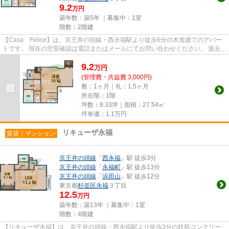
9.2
万円
築年数：築5年 ｜募集中：
1室
階数：2階建
【Casa Felice】は、京王井の頭線・西永福駅より徒歩6分の木造建てのアパー
トです。 現在の空室確認は電話またはメールにてお問い合わせください。 退去前
情報を含めきちんと確認の...
9.2
万
円
(管理費・共益費 3,000円)
敷：1ヶ月｜礼：1.5ヶ月
所在階：1階
坪数：8.33坪｜面積：27.54㎡
坪単価：
1.1
万円
リキューザ永福
賃貸｜マンション
京王井の頭線
「
西永福
」駅 徒歩3分
京王井の頭線
「
永福町
」駅 徒歩13分
京王井の頭線
「
浜田山
」駅 徒歩12分
東京都
杉並区
永福
３丁目
12.5
万円
築年数：築13年 ｜募集中：
1室
階数：4階建
【リキューザ永福】は、京王井の頭線・西永福駅より徒歩3分の鉄筋コンクリー