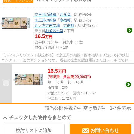
賃貸｜マンション
京王井の頭線
「
西永福
」駅 徒歩3分
京王井の頭線
「
永福町
」駅 徒歩7分
丸ノ内方南支線
「
方南町
」駅 徒歩27分
東京都
杉並区
永福
３丁目
16.5
万円
築年数：築1年 ｜募集中：
1室
階数：3階建 地下1階
【ルフォンリヴェント杉並永福】は京王井の頭線・西永福駅より徒歩3分の鉄筋
コンクリート造のマンションです。 現在の空室確認は電話またはメールにてお問
い合わせください。 退去前...
16.5
万
円
(管理費・共益費 20,000円)
敷：1ヶ月｜礼：0ヶ月
所在階：3階
坪数：9.62坪｜面積：31.81㎡
坪単価：
1.72
万円
該当公開件数
7
件 空き数
7
件
1-7
件表示
チェックした物件をまとめて
検討リストに追加
お問い合わせ