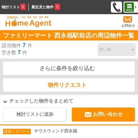
0
0
検討リスト
最近見た物件
お問合せ
ファミリーマート 西永福駅前店の周辺物件一覧
7
該当物件
件
7
空き数
件
さらに条件を絞り込む
物件リクエスト
チェックした物件をまとめて
検討リストに追加
お問い合わせ
サウスウィンド西永福
賃貸｜アパート