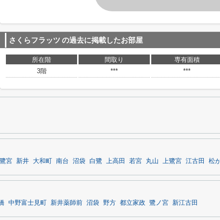
さくらフラッツ
の過去に掲載したお部屋
所在階
間取り
専有面積
3階
***
***
鷺宮
新井
大和町
南台
沼袋
白鷺
上高田
若宮
丸山
上鷺宮
江古田
松
橋
中野富士見町
新井薬師前
沼袋
野方
都立家政
鷺ノ宮
新江古田