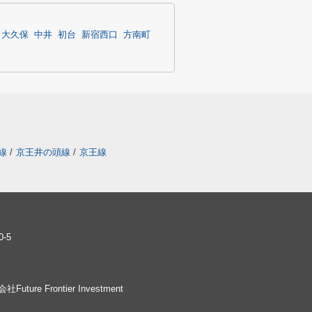
大久保
中井
初台
新宿西口
方南町
線
/
京王井の頭線
/
京王線
-5
社Future Frontier Investment