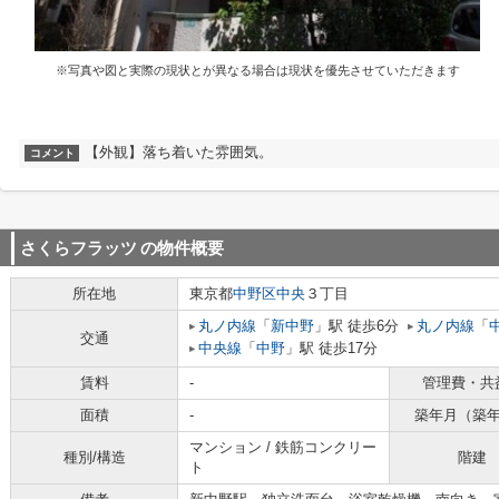
※写真や図と実際の現状とが異なる場合は現状を優先させていただきます
【外観】落ち着いた雰囲気。
コメント
さくらフラッツ
の物件概要
所在地
東京都
中野区
中央
３丁目
丸ノ内線
「
新中野
」駅 徒歩6分
丸ノ内線
「
交通
中央線
「
中野
」駅 徒歩17分
賃料
-
管理費・共
面積
-
築年月（築
マンション / 鉄筋コンクリー
種別/構造
階建
ト