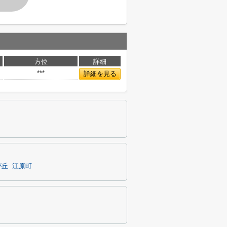
方位
詳細
***
詳細を見る
が丘
江原町