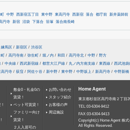
見町
中野
西新宿五丁目
東中野
東高円寺
西新宿
落合
都庁前
新井薬師前
高円寺
新宿
沼袋
下落合
笹塚
落合南長崎
練馬区
/
新宿区
/
渋谷区
本町
/
高円寺南
/
弥生町
/
堀ノ内
/
和田
/
高円寺北
/
中野
/
野方
線
/
中央線
/
西武新宿線
/
都営大江戸線
/
丸ノ内方南支線
/
東西線
/
西武池袋
東高円寺
/
荻窪
/
阿佐ケ谷
/
新中野
/
東中野
/
中野坂上
/
新高円寺
/
中野新橋
Home Agent
敷金0・礼金0の
お問い合わせ
賃貸！
スタッフ紹介
東京都杉並区高円寺南２丁目20
貸！
ペット可賃貸！
お客様の声
TEL:03-6304-9412
ファミリー向け
周辺施設
FAX:03-6304-9413
！
賃貸！
Copyright(c) Home Agent 株式会
All Rights Reserved.
２人入居可の