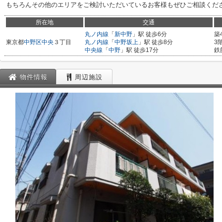
もちろんその他のエリアをご検討いただいているお客様もぜひご相談くだ
所在地
交通
丸ノ内線
「
新中野
」駅 徒歩6分
築
東京都
中野区
中央
３丁目
丸ノ内線
「
中野坂上
」駅 徒歩8分
3
中央線
「
中野
」駅 徒歩17分
鉄
物件情報
周辺施設