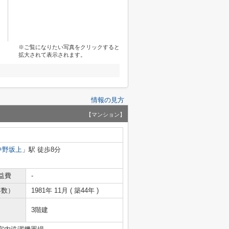
※ご覧になりたい写真をクリックすると
拡大されて表示されます。
情報の見方
【マンション】
中野坂上
」駅 徒歩8分
益費
-
年数）
1981年 11月 ( 築44年 )
3階建