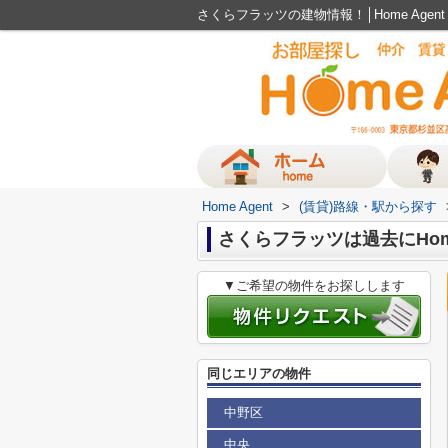
さくらフラッツの建物情報！│Home Age
Home Agent
>
(賃貸)路線・駅から探す
さくらフラッツは過去にHom
▼ご希望の物件をお探しします
同じエリアの物件
中野区
中央