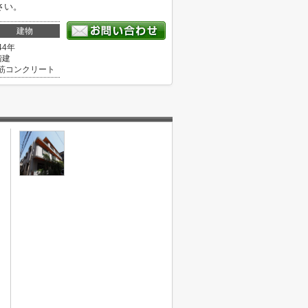
さい。
建物
44年
階建
筋コンクリート