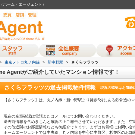
nt（ホーム・エージェント）
>
東京メトロ丸ノ内線
>
新中野駅
>
さくらフラッツ
e Agentがご紹介していたマンション情報です！
さくらフラッツ
の過去掲載物件情報
現況の確認はお気軽
【さくらフラッツ】は、丸ノ内線・新中野駅より徒歩6分にある鉄骨造の
現在の空室確認は電話またはメールにてお問い合わせください。
退去前情報を含めきちんと確認の上ご報告させていただきます。また、空
その他近隣のお部屋情報なども御紹介できます。まずはお気軽にお問い合
ホームエージェントでは中央線、丸ノ内線を中心に中野区、杉並区のお部