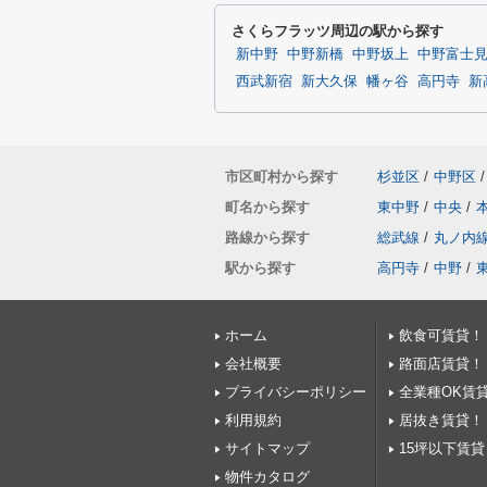
さくらフラッツ周辺の駅から探す
新中野
中野新橋
中野坂上
中野富士
西武新宿
新大久保
幡ヶ谷
高円寺
新
市区町村から探す
杉並区
/
中野区
/
町名から探す
東中野
/
中央
/
路線から探す
総武線
/
丸ノ内
駅から探す
高円寺
/
中野
/
ホーム
飲食可賃貸！
会社概要
路面店賃貸！
プライバシーポリシー
全業種OK賃
利用規約
居抜き賃貸！
サイトマップ
15坪以下賃貸
物件カタログ