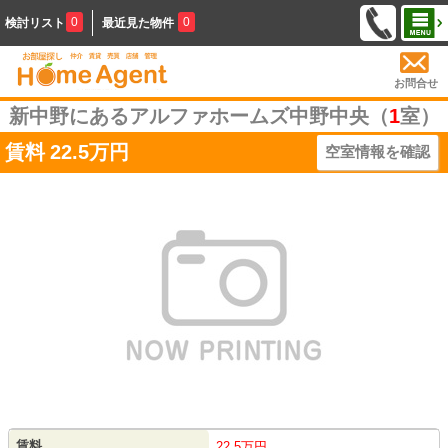
0
0
検討リスト
最近見た物件
お問合せ
新中野にあるアルファホームズ中野中央（
1
室）
賃料
22.5万円
空室情報を確認
賃料
22.5万円