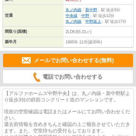
丸ノ内線
「
新中野
」駅 徒歩3分
交通
中央線
「
中野
」駅 徒歩12分
丸ノ内線
「
中野坂上
」駅 徒歩17分
間取り(面積)
2LDK(65.01㎡)
築年月
1995年 11月(築30年)
メールでお問い合わせする(無料)
電話でお問い合わせする
【アルファホームズ中野中央】は、丸ノ内線・新中野駅よ
り徒歩3分の鉄筋コンクリート造のマンションです。
現在の空室確認は電話またはメールにてお問い合わせくだ
さい。
退去前情報を含めきちんと確認の上ご報告させていただき
ます。また、空室待ちの受付もしております。