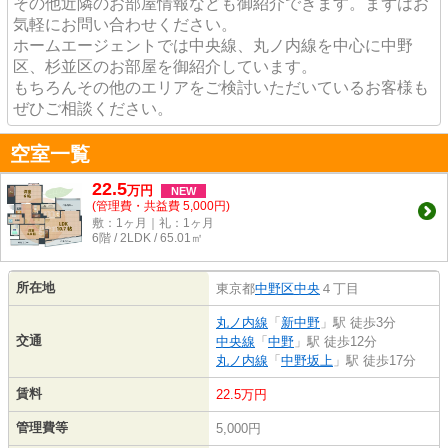
その他近隣のお部屋情報なども御紹介できます。まずはお
気軽にお問い合わせください。
ホームエージェントでは中央線、丸ノ内線を中心に中野
区、杉並区のお部屋を御紹介しています。
もちろんその他のエリアをご検討いただいているお客様も
ぜひご相談ください。
空室一覧
22.5
万
円
NEW
(管理費・共益費 5,000円)
敷：1ヶ月｜礼：1ヶ月
6階 / 2LDK / 65.01㎡
所在地
東京都
中野区
中央
４丁目
丸ノ内線
「
新中野
」駅 徒歩3分
交通
中央線
「
中野
」駅 徒歩12分
丸ノ内線
「
中野坂上
」駅 徒歩17分
賃料
22.5万円
管理費等
5,000円