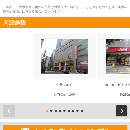
※地図上に表示される物件の位置は付近住所に所在することを表すものであり、実際の
物件所在地とは異なる場合がございます。
周辺施設
中野マルイ
ｍｉｎｉピアゴ 
約789m／10分
約259
前