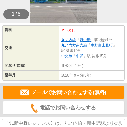
1 / 5
賃料
15.2万円
丸ノ内線
「
新中野
」駅 徒歩1分
丸ノ内方南支線
「
中野富士見町
」
交通
駅 徒歩14分
中央線
「
中野
」駅 徒歩15分
間取り(面積)
1DK(29.40㎡)
築年月
2020年 9月(築5年)
メールでお問い合わせする(無料)
電話でお問い合わせする
【NL新中野レジデンス】は、丸ノ内線・新中野駅より徒歩