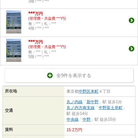
3階 / *** / ***
***
万円
(管理費・共益費 ***円)
敷：***｜礼：***
4階 / *** / ***
***
万円
(管理費・共益費 ***円)
敷：***｜礼：***
5階 / *** / ***
全9件を表示する
所在地
東京都
中野区
本町
４丁目
丸ノ内線
「
新中野
」駅 徒歩1分
丸ノ内方南支線
「
中野富士見町
」
交通
駅 徒歩14分
中央線
「
中野
」駅 徒歩15分
賃料
15.2万円