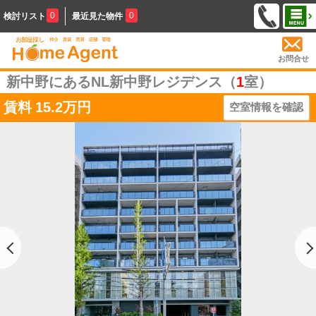
0
0
検討リスト
最近見た物件
お問合せ
新中野にあるNL新中野レジデンス（
1
室）
賃料
15.2万円
空室情報を確認