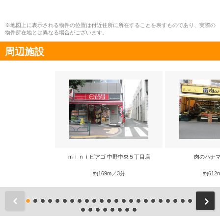
※地図上に表示される物件の位置は付近住所に所在することを表すものであり、実際の
物件所在地とは異なる場合がございます。
周辺施設
ｍｉｎｉピアゴ 中野中央５丁目店
肉のハナマ
約169m／3分
約612
前