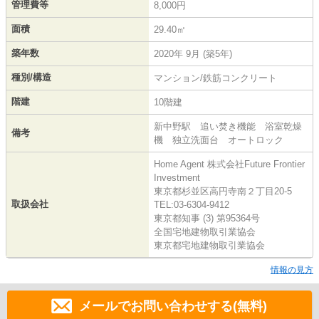
管理費等
8,000円
面積
29.40㎡
築年数
2020年 9月 (築5年)
種別/構造
マンション/鉄筋コンクリート
階建
10階建
新中野駅 追い焚き機能 浴室乾燥
備考
機 独立洗面台 オートロック
Home Agent 株式会社Future Frontier
Investment
東京都杉並区高円寺南２丁目20-5
取扱会社
TEL:03-6304-9412
東京都知事 (3) 第95364号
全国宅地建物取引業協会
東京都宅地建物取引業協会
情報の見方
メールでお問い合わせする(無料)