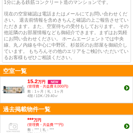
1分にある鉄筋コンクリート造のマンションです。
現在の空室確認は電話またはメールにてお問い合わせくだ
さい。 退去前情報を含めきちんと確認の上ご報告させてい
ただきます。また、空室待ちの受付もしております。 その
他近隣のお部屋情報なども御紹介できます。まずはお気軽
にお問い合わせください。 ホームエージェントでは中央
線、丸ノ内線を中心に中野区、杉並区のお部屋を御紹介し
ています。 もちろんその他のエリアをご検討いただいてい
るお客様もぜひご相談ください。
空室一覧
15.2
万
円
NEW
(管理費・共益費 8,000円)
敷：1ヶ月｜礼：1ヶ月
4階 / 1DK / 29.40㎡
過去掲載物件一覧
***
万円
(管理費・共益費 ***円)
敷：***｜礼：***