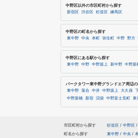
中野区以外の市区町村から探す
新宿区
渋谷区
杉並区
練馬区
中野区の町名から探す
東中野
中央
本町
弥生町
中野
野方
中野区にある駅から探す
東中野
中野
中野坂上
新中野
中野新
パークタワー東中野グランドエア周辺の
東中野
落合
中井
中野坂上
大久保
中野新橋
新宿
沼袋
中野富士見町
東
市区町村から探す
杉並区
/
中野区
/
町名から探す
東中野
/
中央
/