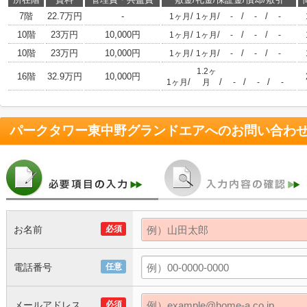
7階
22.7万円
-
/
/
/
/
1ヶ月
1ヶ月
-
-
-
10階
23万円
10,000円
/
/
/
/
1ヶ月
1ヶ月
-
-
-
10階
23万円
10,000円
/
/
/
/
1ヶ月
1ヶ月
-
-
-
1.2ヶ
16階
32.9万円
10,000円
/
/
/
/
1ヶ月
月
-
-
-
パークタワー東中野グランドエア
へのお問い合わ
お名前
必須
電話番号
任意
メールアドレス
必須