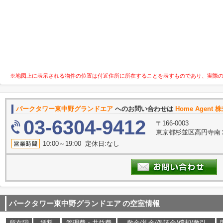
※地図上に表示される物件の位置は付近住所に所在することを表すものであり、実際
パークタワー東中野グランドエア
へのお問い合わせは
Home Agent 株
03-6304-9412
〒166-0003
東京都杉並区高円寺南２
10:00～19:00 定休日:なし
パークタワー東中野グランドエア
の空室情報
所在階
賃料
管理費・共益費
敷金/礼金/保証金/償却/敷引