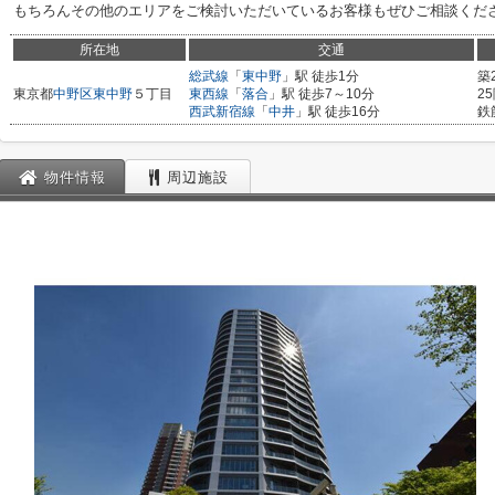
もちろんその他のエリアをご検討いただいているお客様もぜひご相談くだ
所在地
交通
総武線
「
東中野
」駅 徒歩1分
築
東京都
中野区
東中野
５丁目
東西線
「
落合
」駅 徒歩7～10分
2
西武新宿線
「
中井
」駅 徒歩16分
鉄
物件情報
周辺施設