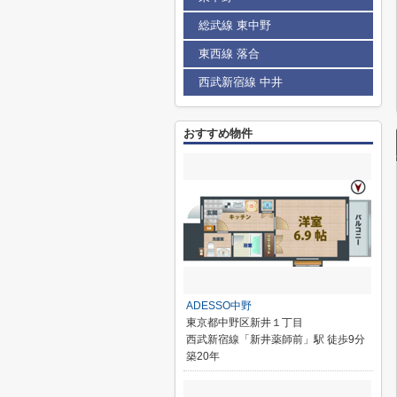
総武線 東中野
東西線 落合
西武新宿線 中井
おすすめ物件
ADESSO中野
東京都中野区新井１丁目
西武新宿線「新井薬師前」駅 徒歩9分
築20年