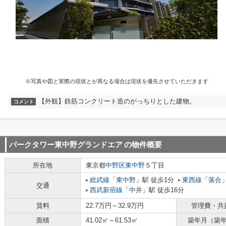
※写真や図と実際の現状とが異なる場合は現状を優先させていただきます
【外観】鉄筋コンクリート造のがっちりとした建物。
コメント
パークタワー東中野グランドエア
の物件概要
所在地
東京都
中野区
東中野
５丁目
総武線
「
東中野
」駅 徒歩1分
東西線
「
落合
交通
西武新宿線
「
中井
」駅 徒歩16分
賃料
22.7万円～32.9万円
管理費・共
面積
41.02㎡～61.53㎡
築年月（築