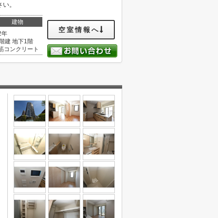
さい。
建物
空室情報へ
2年
5階建 地下1階
筋コンクリート