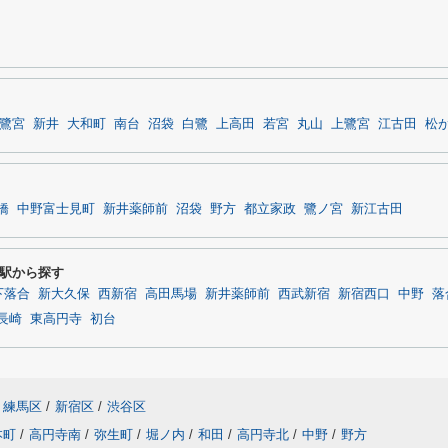
鷺宮
新井
大和町
南台
沼袋
白鷺
上高田
若宮
丸山
上鷺宮
江古田
松
橋
中野富士見町
新井薬師前
沼袋
野方
都立家政
鷺ノ宮
新江古田
駅から探す
下落合
新大久保
西新宿
高田馬場
新井薬師前
西武新宿
新宿西口
中野
落
長崎
東高円寺
初台
練馬区
/
新宿区
/
渋谷区
本町
/
高円寺南
/
弥生町
/
堀ノ内
/
和田
/
高円寺北
/
中野
/
野方