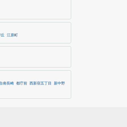
が丘
江原町
合南長崎
都庁前
西新宿五丁目
新中野