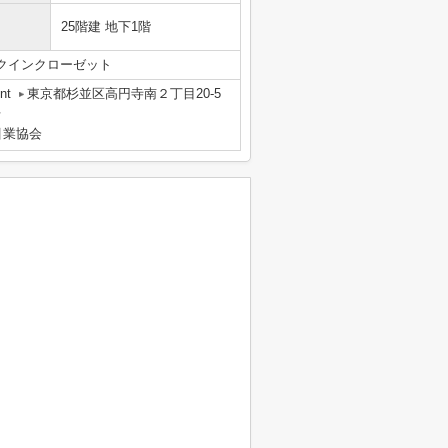
25階建 地下1階
クインクローゼット
nt
東京都杉並区高円寺南２丁目20-5
号
引業協会