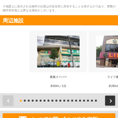
※地図上に表示される物件の位置は付近住所に所在することを表すものであり、実際の
物件所在地とは異なる場合がございます。
周辺施設
業務スーパー
ライフ
約50m／1分
約381
前