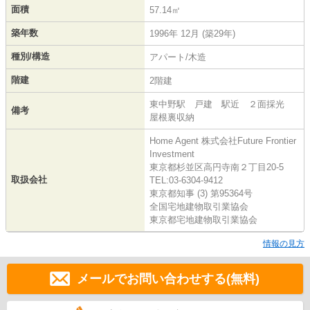
面積
57.14㎡
築年数
1996年 12月 (築29年)
種別/構造
アパート/木造
階建
2階建
東中野駅 戸建 駅近 ２面採光
備考
屋根裏収納
Home Agent 株式会社Future Frontier
Investment
東京都杉並区高円寺南２丁目20-5
取扱会社
TEL:03-6304-9412
東京都知事 (3) 第95364号
全国宅地建物取引業協会
東京都宅地建物取引業協会
情報の見方
メールでお問い合わせする(無料)