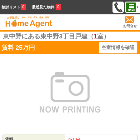
0
0
検討リスト
最近見た物件
お問合せ
東中野にある東中野3丁目戸建（
1
室）
賃料
25万円
空室情報を確認
賃料
25万円