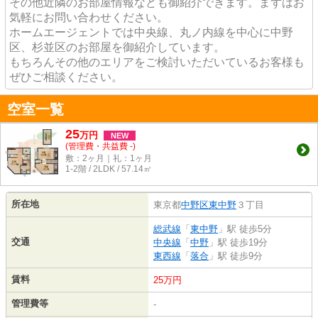
その他近隣のお部屋情報なども御紹介できます。まずはお
気軽にお問い合わせください。
ホームエージェントでは中央線、丸ノ内線を中心に中野
区、杉並区のお部屋を御紹介しています。
もちろんその他のエリアをご検討いただいているお客様も
ぜひご相談ください。
空室一覧
25
万
円
NEW
(管理費・共益費 -)
敷：2ヶ月｜礼：1ヶ月
1-2階 / 2LDK / 57.14㎡
所在地
東京都
中野区
東中野
３丁目
総武線
「
東中野
」駅 徒歩5分
交通
中央線
「
中野
」駅 徒歩19分
東西線
「
落合
」駅 徒歩9分
賃料
25万円
管理費等
-