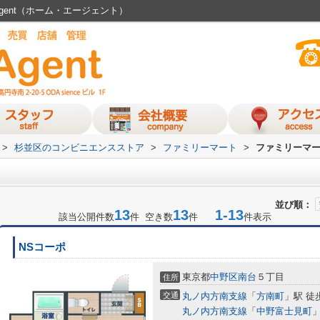
gent（ホーム・エージェント）
>
杉並区のコンビニエンスストア
>
ファミリーマート
>
ファミリーマ
並び順：
13
13
1-13
該当公開件数
件 空き数
件
件表示
NSコーポ
東京都
中野区
南台
５丁目
住所
交通
丸ノ内方南支線
「
方南町
」駅 徒
丸ノ内方南支線
「
中野富士見町
」