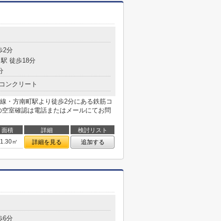
歩2分
駅 徒歩18分
分
コンクリート
線・方南町駅より徒歩2分にある鉄筋コ
の空室確認は電話またはメールにてお問
面積
詳細
検討リスト
51.30㎡
詳細を見る
追加する
歩6分