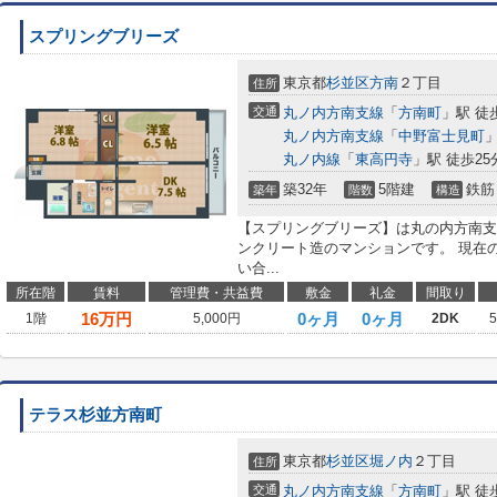
スプリングブリーズ
東京都
杉並区
方南
２丁目
住所
交通
丸ノ内方南支線
「
方南町
」駅 徒
丸ノ内方南支線
「
中野富士見町
」
丸ノ内線
「
東高円寺
」駅 徒歩25
築32年
5階建
鉄筋
築年
階数
構造
【スプリングブリーズ】は丸の内方南支
ンクリート造のマンションです。 現在
い合...
所在階
賃料
管理費・共益費
敷金
礼金
間取り
16
万円
0ヶ月
0ヶ月
1階
5,000円
2DK
テラス杉並方南町
東京都
杉並区
堀ノ内
２丁目
住所
交通
丸ノ内方南支線
「
方南町
」駅 徒