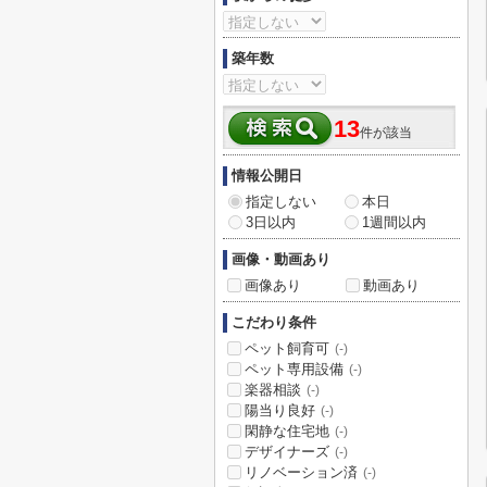
築年数
13
件が該当
情報公開日
指定しない
本日
3日以内
1週間以内
画像・動画あり
画像あり
動画あり
こだわり条件
ペット飼育可
(-)
ペット専用設備
(-)
楽器相談
(-)
陽当り良好
(-)
閑静な住宅地
(-)
デザイナーズ
(-)
リノベーション済
(-)