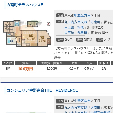
方南町テラスハウスE
東京都
杉並区
方南
２丁目
住所
交通
丸ノ内方南支線
「
方南町
」駅 徒
京王線
「
笹塚
」駅 徒歩20分
京王線
「
代田橋
」駅 徒歩18分
築8年
3階建
木造
築年
階数
構造
【方南町テラスハウスE】は、丸ノ内線
パートです。 現在の空室確認は電話ま
退去...
所在階
賃料
管理費・共益費
敷金
礼金
間取り
10.9
万円
3階
4,000円
0.5ヶ月
0.5ヶ月
1R
コンシェリア中野南台THE RESIDENCE
東京都
中野区
南台
３丁目
住所
交通
丸ノ内方南支線
「
方南町
」駅 徒
丸ノ内方南支線
「
中野富士見町
」