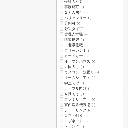
保証人不要
(-)
事務所可
(-)
２人入居可
(-)
バリアフリー
(-)
分割可
(-)
分譲タイプ
(-)
管理人常駐
(-)
眺望良好
(-)
二世帯住宅
(-)
フリーレント
(-)
カードキー
(-)
オープンハウス
(-)
外国人可
(-)
ガスコンロ設置可
(-)
ルームシェア可
(-)
学生向け
(-)
カップル向け
(-)
女性向け
(-)
ファミリー向け
(-)
室内洗濯機置場
(-)
フローリング
(-)
ロフト付き
(-)
メゾネット
(-)
ベランダ
(-)