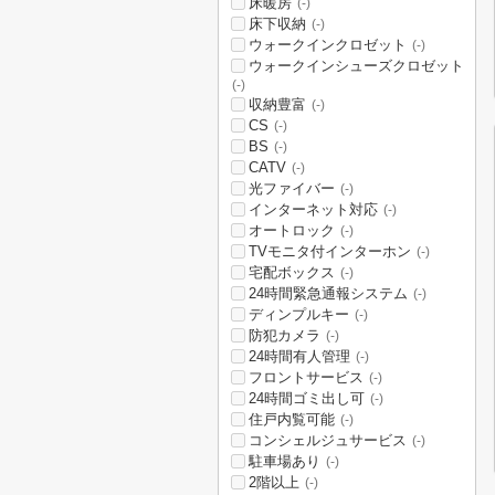
床暖房
(-)
床下収納
(-)
ウォークインクロゼット
(-)
ウォークインシューズクロゼット
(-)
収納豊富
(-)
CS
(-)
BS
(-)
CATV
(-)
光ファイバー
(-)
インターネット対応
(-)
オートロック
(-)
TVモニタ付インターホン
(-)
宅配ボックス
(-)
24時間緊急通報システム
(-)
ディンプルキー
(-)
防犯カメラ
(-)
24時間有人管理
(-)
フロントサービス
(-)
24時間ゴミ出し可
(-)
住戸内覧可能
(-)
コンシェルジュサービス
(-)
駐車場あり
(-)
2階以上
(-)