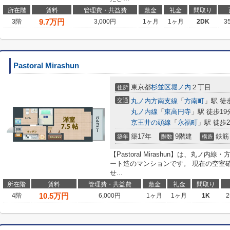
所在階
賃料
管理費・共益費
敷金
礼金
間取り
9.7
万円
3階
3,000円
1ヶ月
1ヶ月
2DK
3
Pastoral Mirashun
東京都
杉並区
堀ノ内
２丁目
住所
交通
丸ノ内方南支線
「
方南町
」駅 徒
丸ノ内線
「
東高円寺
」駅 徒歩19
京王井の頭線
「
永福町
」駅 徒歩2
築17年
9階建
鉄筋
築年
階数
構造
【Pastoral Mirashun】は、丸
ート造のマンションです。 現在の空室
せ...
所在階
賃料
管理費・共益費
敷金
礼金
間取り
10.5
万円
4階
6,000円
1ヶ月
1ヶ月
1K
2