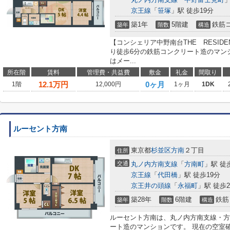
京王線
「
笹塚
」駅 徒歩19分
築1年
5階建
鉄筋
築年
階数
構造
【コンシェリア中野南台THE RESID
り徒歩6分の鉄筋コンクリート造のマン
はメー...
所在階
賃料
管理費・共益費
敷金
礼金
間取り
12.1
万円
0ヶ月
1階
12,000円
1ヶ月
1DK
ルーセント方南
東京都
杉並区
方南
２丁目
住所
交通
丸ノ内方南支線
「
方南町
」駅 徒
京王線
「
代田橋
」駅 徒歩19分
京王井の頭線
「
永福町
」駅 徒歩2
築28年
6階建
鉄筋
築年
階数
構造
ルーセント方南は、丸ノ内方南支線・方
ート造のマンションです。 現在の空室