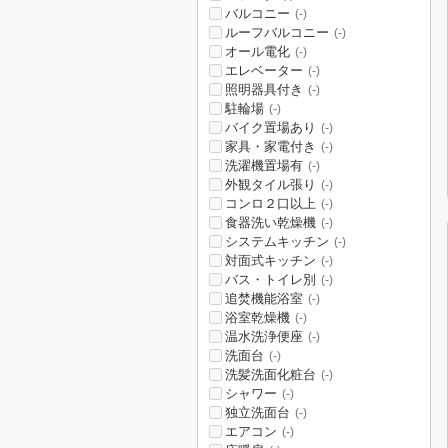
バルコニー
(-)
ルーフバルコニー
(-)
オール電化
(-)
エレベーター
(-)
照明器具付き
(-)
駐輪場
(-)
バイク置場あり
(-)
家具・家電付き
(-)
洗濯機置場有
(-)
外観タイル張り
(-)
コンロ２口以上
(-)
食器洗い乾燥機
(-)
システムキッチン
(-)
対面式キッチン
(-)
バス・トイレ別
(-)
追焚機能浴室
(-)
浴室乾燥機
(-)
温水洗浄便座
(-)
洗面台
(-)
洗髪洗面化粧台
(-)
シャワー
(-)
独立洗面台
(-)
エアコン
(-)