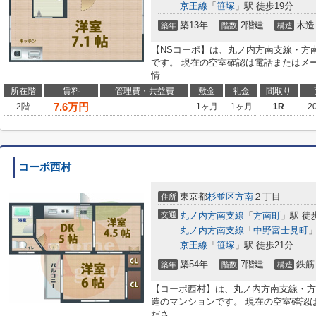
京王線
「
笹塚
」駅 徒歩19分
築13年
2階建
木造
築年
階数
構造
【NSコーポ】は、丸ノ内方南支線・方
です。 現在の空室確認は電話またはメ
情...
所在階
賃料
管理費・共益費
敷金
礼金
間取り
7.6
万円
2階
-
1ヶ月
1ヶ月
1R
2
コーポ西村
東京都
杉並区
方南
２丁目
住所
交通
丸ノ内方南支線
「
方南町
」駅 徒
丸ノ内方南支線
「
中野富士見町
」
京王線
「
笹塚
」駅 徒歩21分
築54年
7階建
鉄筋
築年
階数
構造
【コーポ西村】は、丸ノ内方南支線・方
造のマンションです。 現在の空室確認
ださ...