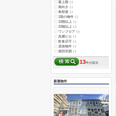
最上階
(-)
南向き
(-)
角部屋
(-)
1階の物件
(-)
10階以上
(-)
20階以上
(-)
ワンフロア
(-)
高層ビル
(-)
飲食店可
(-)
居抜物件
(-)
個別空調
(-)
13
件が該当
新着物件