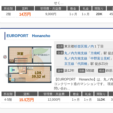
せく...
所在階
賃料
管理費・共益費
敷金
礼金
間取り
14
万円
2階
9,000円
1ヶ月
1ヶ月
2DK
4
EUROPORT Honancho
東京都
杉並区
堀ノ内
１丁目
住所
交通
丸ノ内方南支線
「
方南町
」駅 徒
丸ノ内方南支線
「
中野富士見町
」
京王線
「
代田橋
」駅 徒歩21分
築12年
5階建
鉄筋
築年
階数
構造
【EUROPORT Honancho】は、
コンクリート造のマンションです。 現
問い合わ...
所在階
賃料
管理費・共益費
敷金
礼金
間取り
15.5
万円
4-5階
12,000円
1ヶ月
1ヶ月
1LDK
3