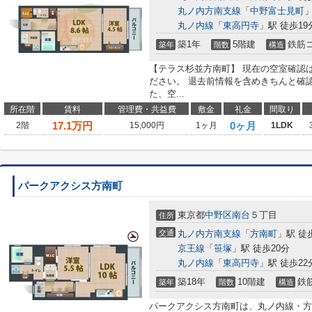
丸ノ内方南支線
「
中野富士見町
」
丸ノ内線
「
東高円寺
」駅 徒歩19
築1年
5階建
鉄筋
築年
階数
構造
【テラス杉並方南町】 現在の空室確認
ださい。 退去前情報を含めきちんと確
た、空...
所在階
賃料
管理費・共益費
敷金
礼金
間取り
17.1
万円
0ヶ月
2階
15,000円
1ヶ月
1LDK
パークアクシス方南町
東京都
中野区
南台
５丁目
住所
交通
丸ノ内方南支線
「
方南町
」駅 徒
京王線
「
笹塚
」駅 徒歩20分
丸ノ内線
「
東高円寺
」駅 徒歩22
築18年
10階建
鉄
築年
階数
構造
パークアクシス方南町は、丸ノ内線・方