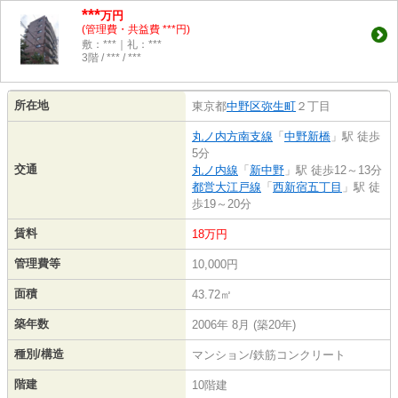
***
万円
(管理費・共益費 ***円)
敷：***｜礼：***
3階 / *** / ***
所在地
東京都
中野区
弥生町
２丁目
丸ノ内方南支線
「
中野新橋
」駅 徒歩
5分
交通
丸ノ内線
「
新中野
」駅 徒歩12～13分
都営大江戸線
「
西新宿五丁目
」駅 徒
歩19～20分
賃料
18万円
管理費等
10,000円
面積
43.72㎡
築年数
2006年 8月 (築20年)
種別/構造
マンション/鉄筋コンクリート
階建
10階建