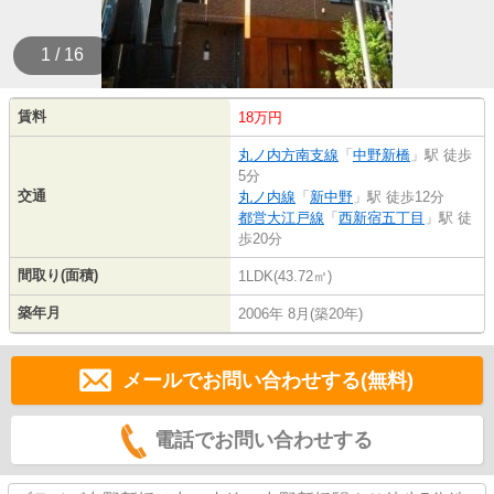
1 / 16
賃料
18万円
丸ノ内方南支線
「
中野新橋
」駅 徒歩
5分
交通
丸ノ内線
「
新中野
」駅 徒歩12分
都営大江戸線
「
西新宿五丁目
」駅 徒
歩20分
間取り(面積)
1LDK(43.72㎡)
築年月
2006年 8月(築20年)
メールでお問い合わせする(無料)
電話でお問い合わせする