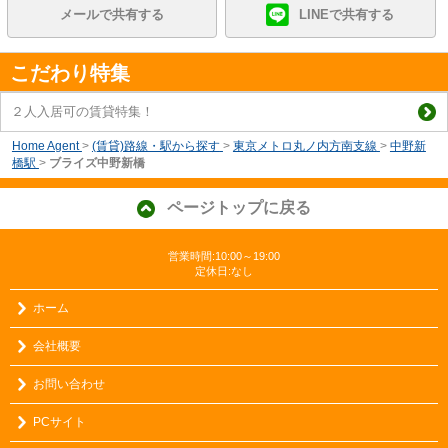
メールで共有する
LINEで共有する
こだわり特集
２人入居可の賃貸特集！
Home Agent
>
(賃貸)路線・駅から探す
>
東京メトロ丸ノ内方南支線
>
中野新
橋駅
>
ブライズ中野新橋
ページトップに戻る
営業時間:10:00～19:00
定休日:なし
ホーム
会社概要
お問い合わせ
PCサイト