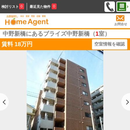
0
0
検討リスト
最近見た物件
お問合せ
中野新橋にあるブライズ中野新橋（
1
室）
賃料
18万円
空室情報を確認