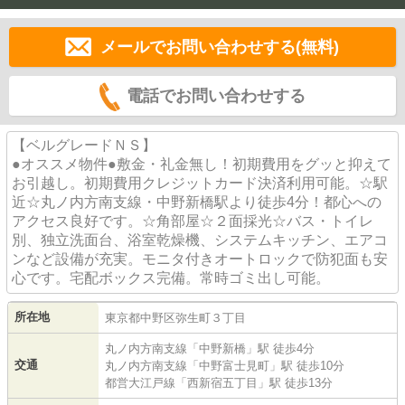
メールでお問い合わせする(無料)
電話でお問い合わせする
【ベルグレードＮＳ】
●オススメ物件●敷金・礼金無し！初期費用をグッと抑えて
お引越し。初期費用クレジットカード決済利用可能。☆駅
近☆丸ノ内方南支線・中野新橋駅より徒歩4分！都心への
アクセス良好です。☆角部屋☆２面採光☆バス・トイレ
別、独立洗面台、浴室乾燥機、システムキッチン、エアコ
ンなど設備が充実。モニタ付きオートロックで防犯面も安
心です。宅配ボックス完備。常時ゴミ出し可能。
所在地
東京都
中野区
弥生町
３丁目
丸ノ内方南支線
「
中野新橋
」駅 徒歩4分
交通
丸ノ内方南支線
「
中野富士見町
」駅 徒歩10分
都営大江戸線
「
西新宿五丁目
」駅 徒歩13分