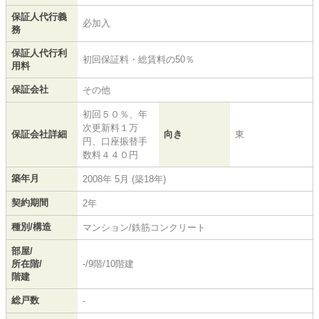
保証人代行義
必加入
務
保証人代行利
初回保証料・総賃料の50％
用料
保証会社
その他
初回５０％、年
次更新料１万
保証会社詳細
向き
東
円、口座振替手
数料４４０円
築年月
2008年 5月 (築18年)
契約期間
2年
種別/構造
マンション/鉄筋コンクリート
部屋/
所在階/
-/9階/10階建
階建
総戸数
-