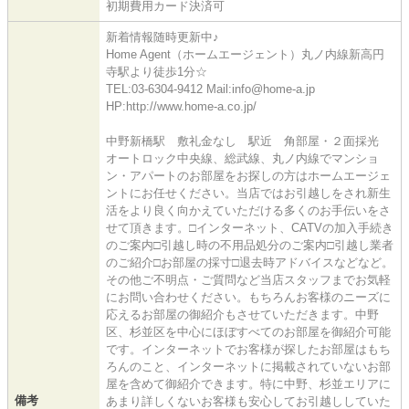
初期費用カード決済可
新着情報随時更新中♪
Home Agent（ホームエージェント）丸ノ内線新高円
寺駅より徒歩1分☆
TEL:03-6304-9412 Mail:info@home-a.jp
HP:http://www.home-a.co.jp/
中野新橋駅 敷礼金なし 駅近 角部屋・２面採光
オートロック中央線、総武線、丸ノ内線でマンショ
ン・アパートのお部屋をお探しの方はホームエージェ
ントにお任せください。当店ではお引越しをされ新生
活をより良く向かえていただける多くのお手伝いをさ
せて頂きます。□インターネット、CATVの加入手続き
のご案内□引越し時の不用品処分のご案内□引越し業者
のご紹介□お部屋の採寸□退去時アドバイスなどなど。
その他ご不明点・ご質問など当店スタッフまでお気軽
にお問い合わせください。もちろんお客様のニーズに
応えるお部屋の御紹介もさせていただきます。中野
区、杉並区を中心にほぼすべてのお部屋を御紹介可能
です。インターネットでお客様が探したお部屋はもち
ろんのこと、インターネットに掲載されていないお部
屋を含めて御紹介できます。特に中野、杉並エリアに
備考
あまり詳しくないお客様も安心してお引越ししていた