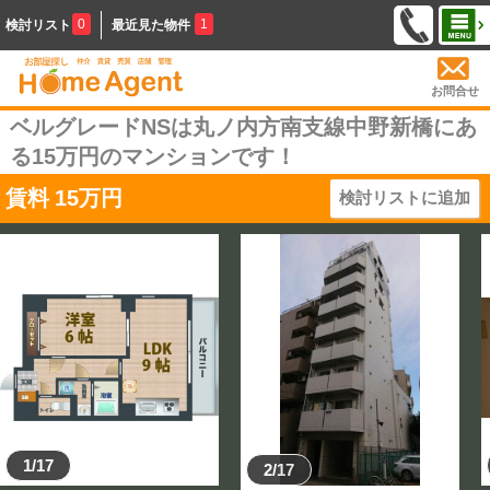
0
1
検討リスト
最近見た物件
お問合せ
ベルグレードNSは丸ノ内方南支線中野新橋にあ
る15万円のマンションです！
賃料
15
万円
検討リストに追加
1/17
2/17