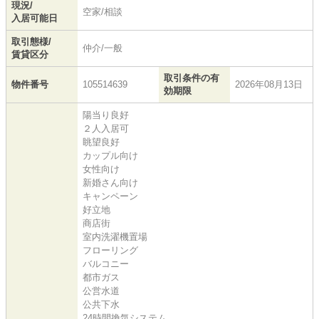
現況/
空家/相談
入居可能日
取引態様/
仲介/一般
賃貸区分
取引条件の有
物件番号
105514639
2026年08月13日
効期限
陽当り良好
２人入居可
眺望良好
カップル向け
女性向け
新婚さん向け
キャンペーン
好立地
商店街
室内洗濯機置場
フローリング
バルコニー
都市ガス
公営水道
公共下水
24時間換気システム