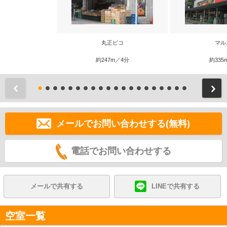
丸正ピコ
マル
約247m／4分
約335
前
メールでお問い合わせする(無料)
電話でお問い合わせする
メールで共有する
LINEで共有する
空室一覧