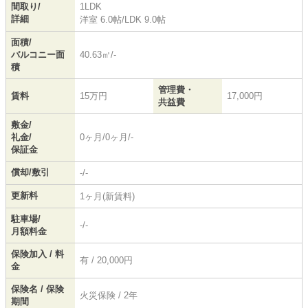
間取り/
1LDK
詳細
洋室 6.0帖
/
LDK 9.0帖
面積/
バルコニー面
40.63㎡/-
積
管理費・
賃料
15万円
17,000円
共益費
敷金/
礼金/
0ヶ月/0ヶ月/-
保証金
償却/敷引
-/-
更新料
1ヶ月(新賃料)
駐車場/
-/-
月額料金
保険加入 / 料
有 / 20,000円
金
保険名 / 保険
火災保険 / 2年
期間