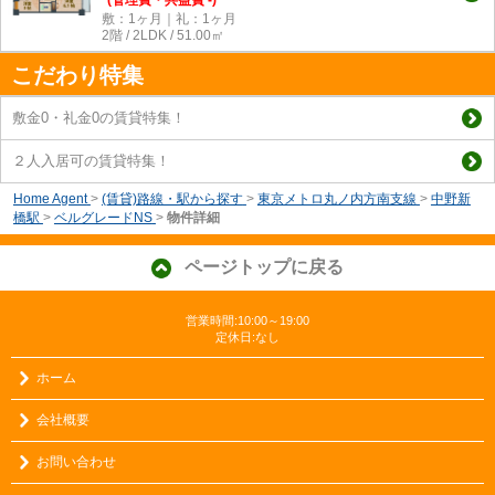
敷：1ヶ月｜礼：1ヶ月
2階 / 2LDK / 51.00㎡
こだわり特集
敷金0・礼金0の賃貸特集！
２人入居可の賃貸特集！
Home Agent
>
(賃貸)路線・駅から探す
>
東京メトロ丸ノ内方南支線
>
中野新
橋駅
>
ベルグレードNS
>
物件詳細
ページトップに戻る
営業時間:10:00～19:00
定休日:なし
ホーム
会社概要
お問い合わせ